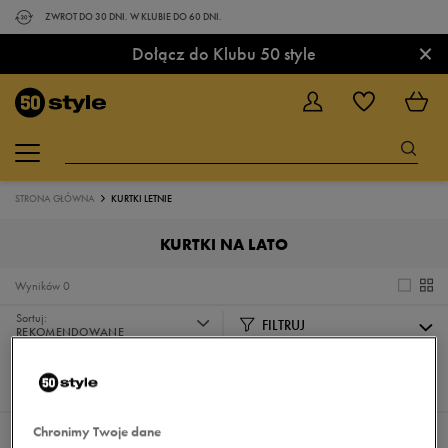
ZWROT DO 30 DNI. W KLUBIE DO 60 DNI.
×
Dołącz do Klubu 50 style
STRONA GŁÓWNA
KURTKI LETNIE
KURTKI NA LATO
Wyników
0
Sortuj:
FILTRUJ
REKOMENDOWANE
Pokaż
60
z 0
Chronimy Twoje dane
Nie wybrano filtrów