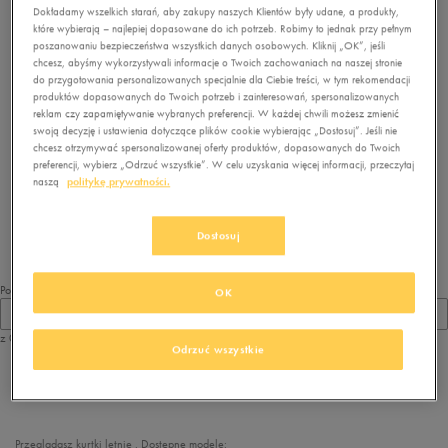
Dokładamy wszelkich starań, aby zakupy naszych Klientów były udane, a produkty,
które wybierają – najlepiej dopasowane do ich potrzeb. Robimy to jednak przy pełnym
poszanowaniu bezpieczeństwa wszystkich danych osobowych. Kliknij „OK”, jeśli
chcesz, abyśmy wykorzystywali informacje o Twoich zachowaniach na naszej stronie
do przygotowania personalizowanych specjalnie dla Ciebie treści, w tym rekomendacji
produktów dopasowanych do Twoich potrzeb i zainteresowań, spersonalizowanych
reklam czy zapamiętywanie wybranych preferencji. W każdej chwili możesz zmienić
swoją decyzję i ustawienia dotyczące plików cookie wybierając „Dostosuj”. Jeśli nie
chcesz otrzymywać spersonalizowanej oferty produktów, dopasowanych do Twoich
preferencji, wybierz „Odrzuć wszystkie”. W celu uzyskania więcej informacji, przeczytaj
Brak produktów do wyświetlenia
naszą
politykę prywatności.
Zmień kryteria wyszukiwania lub
usuń wybrane filtry
Dostosuj
Pokaż
OK
60
z 0
Odrzuć wszystkie
z
1
Przeglądasz kurtki letnie . Dostępne modele: