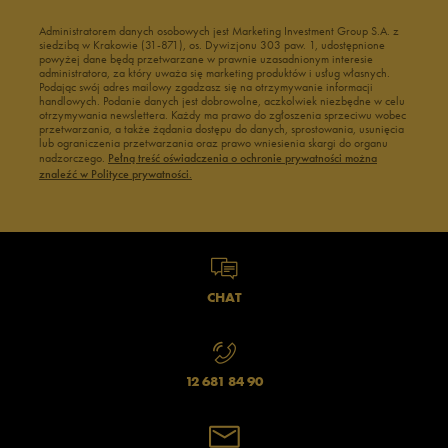
Administratorem danych osobowych jest Marketing Investment Group S.A. z
siedzibą w Krakowie (31-871), os. Dywizjonu 303 paw. 1, udostępnione
powyżej dane będą przetwarzane w prawnie uzasadnionym interesie
administratora, za który uważa się marketing produktów i usług własnych.
Podając swój adres mailowy zgadzasz się na otrzymywanie informacji
handlowych. Podanie danych jest dobrowolne, aczkolwiek niezbędne w celu
otrzymywania newslettera. Każdy ma prawo do zgłoszenia sprzeciwu wobec
przetwarzania, a także żądania dostępu do danych, sprostowania, usunięcia
lub ograniczenia przetwarzania oraz prawo wniesienia skargi do organu
nadzorczego.
Pełną treść oświadczenia o ochronie prywatności można
znaleźć w Polityce prywatności.
CHAT
12 681 84 90