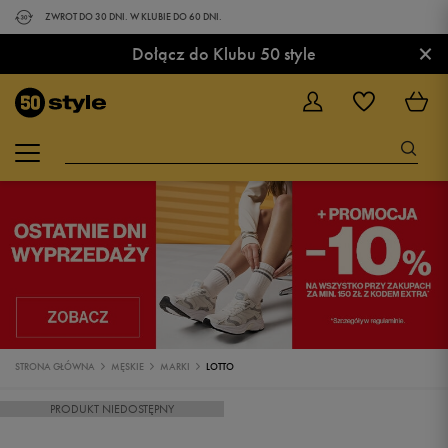
ZWROT DO 30 DNI. W KLUBIE DO 60 DNI.
×
Dołącz do Klubu 50 style
STRONA GŁÓWNA
MĘSKIE
MARKI
LOTTO
PRODUKT NIEDOSTĘPNY