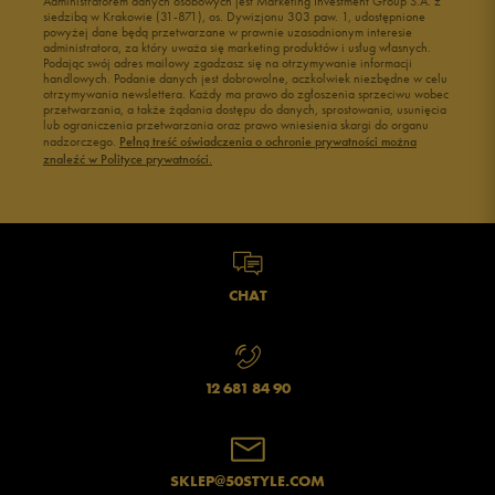
Administratorem danych osobowych jest Marketing Investment Group S.A. z
siedzibą w Krakowie (31-871), os. Dywizjonu 303 paw. 1, udostępnione
powyżej dane będą przetwarzane w prawnie uzasadnionym interesie
administratora, za który uważa się marketing produktów i usług własnych.
Podając swój adres mailowy zgadzasz się na otrzymywanie informacji
handlowych. Podanie danych jest dobrowolne, aczkolwiek niezbędne w celu
otrzymywania newslettera. Każdy ma prawo do zgłoszenia sprzeciwu wobec
przetwarzania, a także żądania dostępu do danych, sprostowania, usunięcia
lub ograniczenia przetwarzania oraz prawo wniesienia skargi do organu
nadzorczego.
Pełną treść oświadczenia o ochronie prywatności można
znaleźć w Polityce prywatności.
CHAT
12 681 84 90
SKLEP@50STYLE.COM