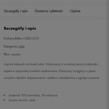
Szczegóły i opis
Dostawa i płatność
Opinie
M
Powiadom o dostępności
XL
Powiadom o dostępności
Szczegóły i opis
Kod produktu:
LOBO3302
Kategoria:
Lotto
Płeć:
Męskie
Męskie bokserki od marki Lotto. Wykonanie z wysokiej jakości materiału
zapewni optymalny komfort użytkowania. Elastyczny ściągacz w pasie
umożliwi idealne dopasowanie i zadba o całodzienną wygodę noszenia.
Materiał: 95% bawełna, 5% elastyna
Zestaw dwóch sztuk