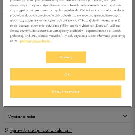
chcesz, abyśmy wykorzystywali informacje o Twoich zachowaniach na naszej stronie
do przygotowania personalizowanych specjalnie dla Ciebie treści, w tym rekomendacji
produktów dopasowanych do Twoich potrzeb i zainteresowań, spersonalizowanych
reklam czy zapamiętywanie wybranych preferencji. W każdej chwili możesz zmienić
swoją decyzję i ustawienia dotyczące plików cookie wybierając „Dostosuj”. Jeśli nie
LOTTO BOKSERKI
chcesz otrzymywać spersonalizowanej oferty produktów, dopasowanych do Twoich
CZARN/SZARE 2PK
preferencji, wybierz „Odrzuć wszystkie”. W celu uzyskania więcej informacji, przeczytaj
naszą
politykę prywatności.
0.0
(
0
)
4,99
zł
z Vat
Dostosuj
+ 25 PKT W
KLUBIE 50 STYLE
OK
Odrzuć wszystkie
Produkt niedostępny
Jeśli artykuł będzie ponownie dostępny, otrzymasz od nas powiadomienie.
Wybierz rozmiar
Sprawdź dostępność w salonach
S
Powiadom o dostępności