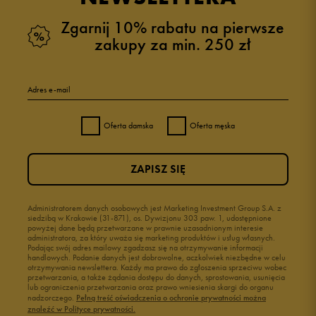
Zgarnij 10% rabatu na pierwsze
zakupy za min. 250 zł
Adres e-mail
Oferta damska
Oferta męska
ZAPISZ SIĘ
Administratorem danych osobowych jest Marketing Investment Group S.A. z
siedzibą w Krakowie (31-871), os. Dywizjonu 303 paw. 1, udostępnione
powyżej dane będą przetwarzane w prawnie uzasadnionym interesie
administratora, za który uważa się marketing produktów i usług własnych.
Podając swój adres mailowy zgadzasz się na otrzymywanie informacji
handlowych. Podanie danych jest dobrowolne, aczkolwiek niezbędne w celu
otrzymywania newslettera. Każdy ma prawo do zgłoszenia sprzeciwu wobec
przetwarzania, a także żądania dostępu do danych, sprostowania, usunięcia
lub ograniczenia przetwarzania oraz prawo wniesienia skargi do organu
nadzorczego.
Pełną treść oświadczenia o ochronie prywatności można
znaleźć w Polityce prywatności.