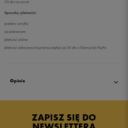
30 dni na zwrot
Sposoby płatności:
przelew zwykły
za pobraniem
płatność online
płatność odroczona Kup teraz zapłać za 30 dni z Klarną lub PayPo
Opinie
Produkt nie posiada recenzji
ZAPISZ SIĘ DO
NEWSLETTERA