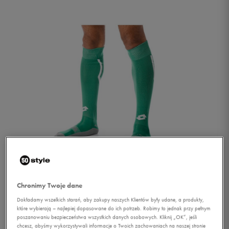
1/1
Chronimy Twoje dane
Dokładamy wszelkich starań, aby zakupy naszych Klientów były udane, a produkty,
które wybierają – najlepiej dopasowane do ich potrzeb. Robimy to jednak przy pełnym
poszanowaniu bezpieczeństwa wszystkich danych osobowych. Kliknij „OK”, jeśli
LOTTO GETRY SR 42-44
chcesz, abyśmy wykorzystywali informacje o Twoich zachowaniach na naszej stronie