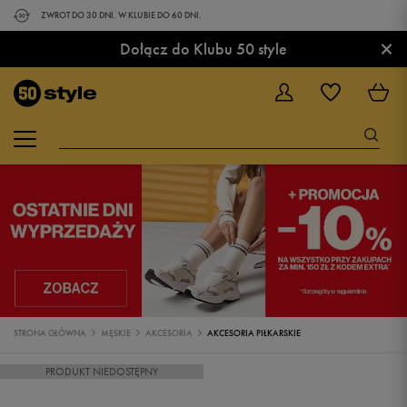
ZWROT DO 30 DNI. W KLUBIE DO 60 DNI.
×
Dołącz do Klubu 50 style
STRONA GŁÓWNA
MĘSKIE
AKCESORIA
AKCESORIA PIŁKARSKIE
PRODUKT NIEDOSTĘPNY