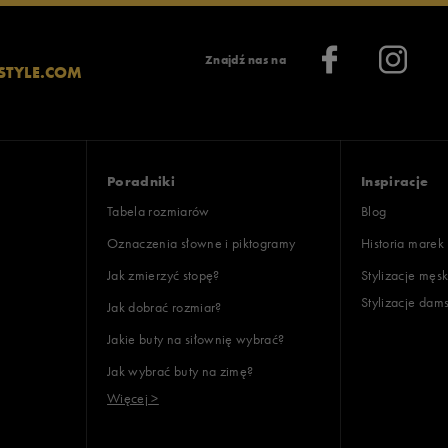
: 1
Znajdź nas na
STYLE.COM
ony
: 1
oki
Poradniki
Inspiracje
Tabela rozmiarów
Blog
Oznaczenia słowne i piktogramy
Historia marek
Jak zmierzyć stopę?
Stylizacje męsk
Stylizacje dam
Jak dobrać rozmiar?
lientów
Jakie buty na siłownię wybrać?
Jak wybrać buty na zimę?
Wyczyść
Szukaj
Więcej >