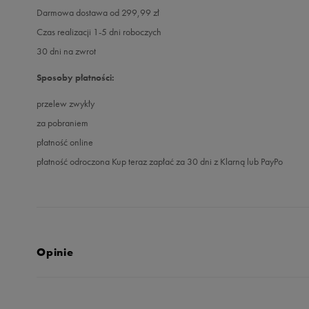
Darmowa dostawa od 299,99 zł
Czas realizacji 1-5 dni roboczych
30 dni na zwrot
Sposoby płatności:
przelew zwykły
za pobraniem
płatność online
płatność odroczona Kup teraz zapłać za 30 dni z Klarną lub PayPo
Opinie
5.0