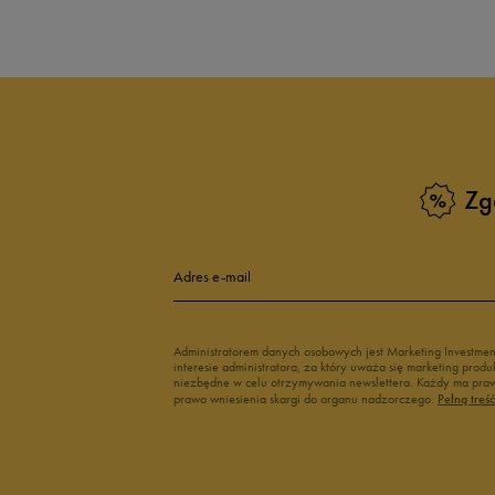
opinii klientów
6
z całego okresu
zebranych i zweryfikowanych przez
Zg
5
10
4
Adres e-mail
3
Administratorem danych osobowych jest Marketing Investme
interesie administratora, za który uważa się marketing pro
2
niezbędne w celu otrzymywania newslettera. Każdy ma prawo
prawo wniesienia skargi do organu nadzorczego.
Pełną treś
1