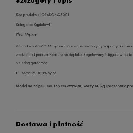
Szczegóły i opis
Kod produktu:
LO16KOM05001
Kategoria:
Kąpielówki
Płeć:
Męskie
W szortach AQWA M będziesz gotowy na wakacyjny wypoczynek. Lekki, 
wodzie jak i podczas spaceru na deptaku. Regulowany ściągacz w pasie
niejedną garderobę.
Materiał: 100% nylon
Model na zdjęciu ma 183 cm wzrostu, waży 80 kg i prezentuje pr
Dostawa i płatność