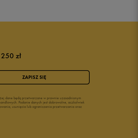
 250 zł
ZAPISZ SIĘ
wyżej dane będą przetwarzane w prawnie uzasadnionym
i handlowych. Podanie danych jest dobrowolne, aczkolwiek
owania, usunięcia lub ograniczenia przetwarzania oraz