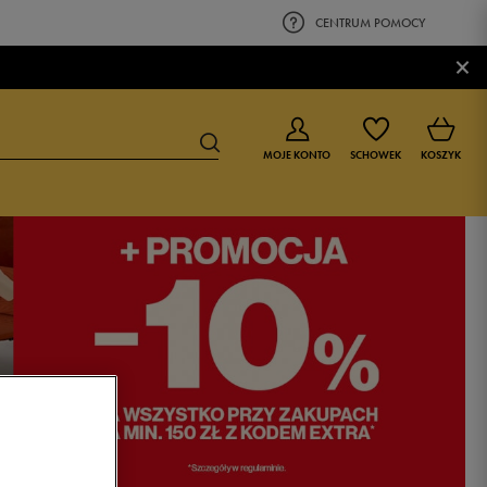
CENTRUM POMOCY
×
MOJE KONTO
SCHOWEK
KOSZYK
BUTY DLA CHŁOPCA
BUTY DLA DZIEWCZYNKI
0-4 lat
0-4 lat
4-8 lat
4-8 lat
9-16 lat
9-16 lat