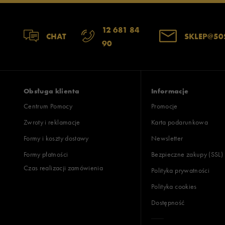
Zgodność z rozmiarem
Liczba głosów
12 681 84
CHAT
SKLEP@50
90
zaniżony
zgodny
zawyż
Szerokość
Liczba głosów
wąski
standardowy
szer
Obsługa klienta
Informacje
Centrum Pomocy
Promocje
Zwroty i reklamacje
Karta podarunkowa
Jak zbieramy opinie?
Formy i koszty dostawy
Newsletter
Formy płatności
Bezpieczne zakupy (SSL)
Opinie k
Czas realizacji zamówienia
Polityka prywatności
Polityka cookies
Dostępność