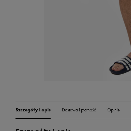
Skechers
Timberland
Umbro
Under Armour
Up8
U.S. Polo ASSN.
Vans
Szczegóły i opis
Dostawa i płatność
Opinie