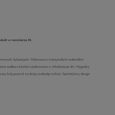
odukt w rozmiarze M.
zimowych stylizacjach. Wykonana z wytrzymałych materiałów
plenie zadba o komfort użytkowania w chłodniejsze dni. Wygodny
syczny krój pozwoli na dużą swobodę ruchów. Sportstylowy design