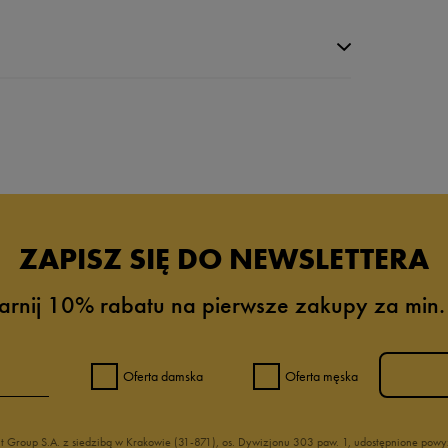
da recenzji
ZAPISZ SIĘ DO NEWSLETTERA
arnij 10% rabatu na pierwsze zakupy za min.
Oferta damska
Oferta męska
nt Group S.A. z siedzibą w Krakowie (31-871), os. Dywizjonu 303 paw. 1, udostępnione po