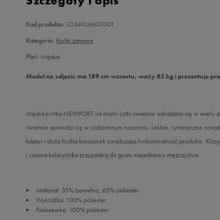
Szczegóły i opis
Kod produktu:
LO34KUM03001
Kategoria:
Kurtki zimowe
Płeć:
Męskie
Model na zdjęciu ma 189 cm wzrostu, waży 85 kg i prezentuje pr
Męska kurtka NEWPORT od marki Lotto świetnie odnajdzie się w wielu 
świetnie sprawdzi się w codziennym noszeniu. Lekkie, syntetyczne ocie
kaptur i duża liczba kieszonek zwiększają funkcjonalność produktu. Kla
i czarna kolorystyka przypadną do gustu niejednemu mężczyźnie.
Materiał: 35% bawełna, 65% poliester
Wyściółka: 100% poliester
Podszewka: 100% poliester