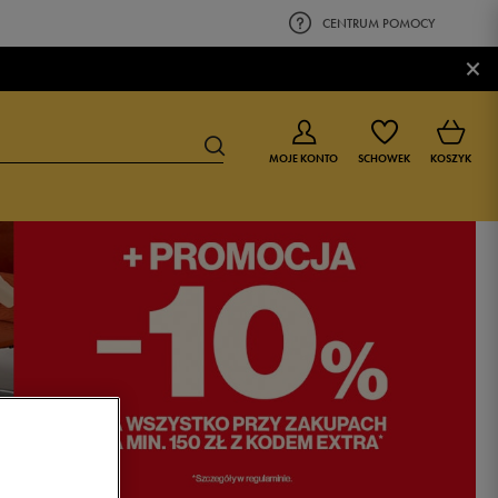
CENTRUM POMOCY
×
MOJE KONTO
SCHOWEK
KOSZYK
BUTY DLA CHŁOPCA
BUTY DLA DZIEWCZYNKI
0-4 lat
0-4 lat
4-8 lat
4-8 lat
9-16 lat
9-16 lat