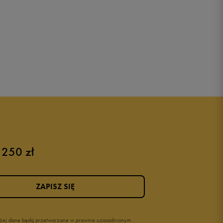
 250 zł
ZAPISZ SIĘ
wyżej dane będą przetwarzane w prawnie uzasadnionym