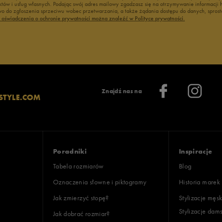
duktów i usług własnych. Podając swój adres mailowy zgadzasz się na otrzymywanie informacj
 do zgłoszenia sprzeciwu wobec przetwarzania, a także żądania dostępu do danych, sprost
ć oświadczenia o ochronie prywatności można znaleźć w Polityce prywatności.
Znajdź nas na
STYLE.COM
Poradniki
Inspiracje
Tabela rozmiarów
Blog
Oznaczenia słowne i piktogramy
Historia marek
Jak zmierzyć stopę?
Stylizacje męsk
Stylizacje dam
Jak dobrać rozmiar?