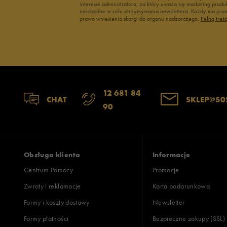
interesie administratora, za który uważa się marketing pro
niezbędne w celu otrzymywania newslettera. Każdy ma prawo
prawo wniesienia skargi do organu nadzorczego.
Pełną treś
12 681 84
CHAT
SKLEP@50
90
Obsługa klienta
Informacje
Centrum Pomocy
Promocje
Zwroty i reklamacje
Karta podarunkowa
Formy i koszty dostawy
Newsletter
Formy płatności
Bezpieczne zakupy (SSL)