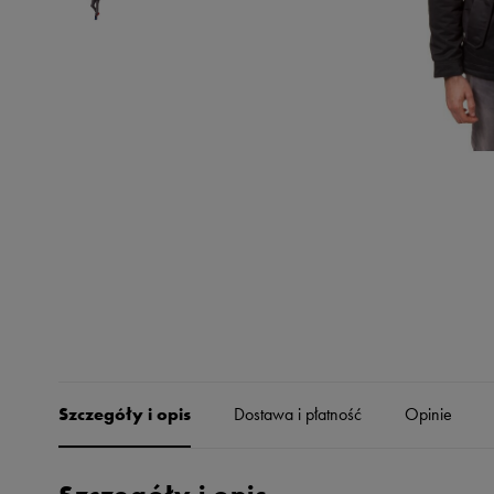
Skechers
Timberland
Umbro
Under Armour
Up8
U.S. Polo ASSN.
Vans
Szczegóły i opis
Dostawa i płatność
Opinie