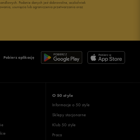
i handlowych. Podanie danych jest dobrowolne, aczkolwiek
owania, usunięcia lub ograniczenia przetwarzania oraz
Pobierz aplikację
O 50 style
Informacje o 50 style
Sklepy stacjonarne
ie
Klub 50 style
skie
Praca