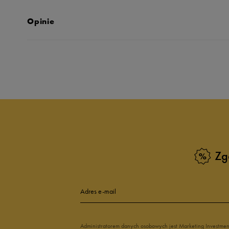
Opinie
Produkt nie posia
Zg
Adres e-mail
Administratorem danych osobowych jest Marketing Investme