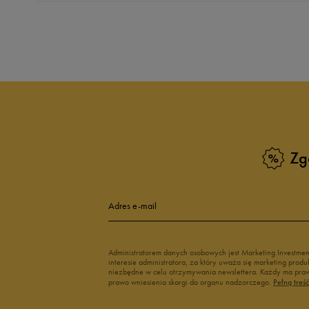
Produkt nie posia
Zg
Adres e-mail
Administratorem danych osobowych jest Marketing Investme
interesie administratora, za który uważa się marketing pro
niezbędne w celu otrzymywania newslettera. Każdy ma prawo
prawo wniesienia skargi do organu nadzorczego.
Pełną treś