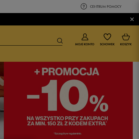
CENTRUM POMOCY
×
MOJE KONTO
SCHOWEK
KOSZYK
BUTY DLA CHŁOPCA
BUTY DLA DZIEWCZYNKI
0-4 lat
0-4 lat
4-8 lat
4-8 lat
9-16 lat
9-16 lat