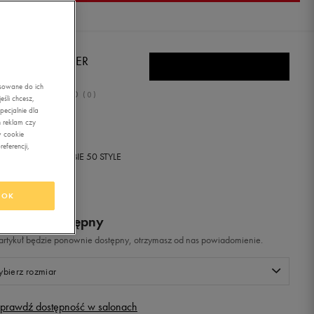
TTO OLD RUNNER
asowane do ich
0.0
(
0
)
śli chcesz,
ecjalnie dla
,99
zł
z Vat
 reklam czy
w cookie
eferencji,
+ 150 PKT W
KLUBIE 50 STYLE
OK
odukt niedostępny
i artykuł będzie ponownie dostępny, otrzymasz od nas powiadomienie.
bierz rozmiar
prawdź dostępność w salonach
Rozmiary EU
Rozmiary US