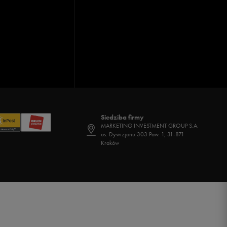
Siedziba firmy
MARKETING INVESTMENT GROUP S.A.
os. Dywizjonu 303 Paw. 1, 31-871
Kraków