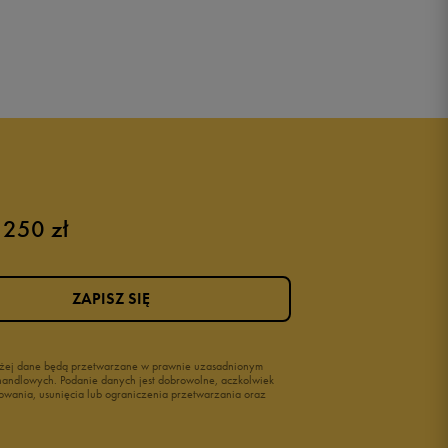
 250 zł
ZAPISZ SIĘ
wyżej dane będą przetwarzane w prawnie uzasadnionym
i handlowych. Podanie danych jest dobrowolne, aczkolwiek
owania, usunięcia lub ograniczenia przetwarzania oraz