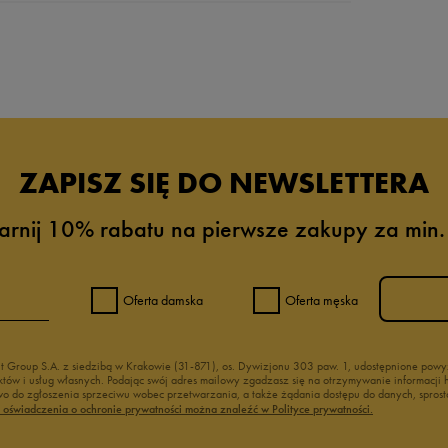
da recenzji
ZAPISZ SIĘ DO NEWSLETTERA
arnij 10% rabatu na pierwsze zakupy za min.
Oferta damska
Oferta męska
nt Group S.A. z siedzibą w Krakowie (31-871), os. Dywizjonu 303 paw. 1, udostępnione po
duktów i usług własnych. Podając swój adres mailowy zgadzasz się na otrzymywanie informacj
 do zgłoszenia sprzeciwu wobec przetwarzania, a także żądania dostępu do danych, sprost
ć oświadczenia o ochronie prywatności można znaleźć w Polityce prywatności.