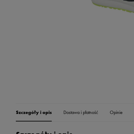
Skechers
Timberland
Umbro
Under Armour
Up8
U.S. Polo ASSN.
Vans
Szczegóły i opis
Dostawa i płatność
Opinie