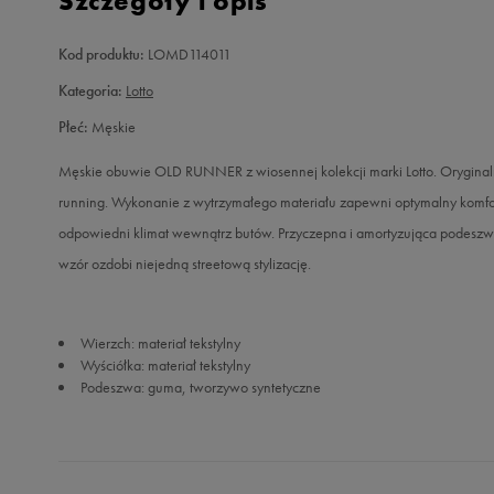
Szczegóły i opis
Kod produktu:
LOMD114011
Kategoria:
Lotto
Płeć:
Męskie
Męskie obuwie OLD RUNNER z wiosennej kolekcji marki Lotto. Oryginaln
running. Wykonanie z wytrzymałego materiału zapewni optymalny komfor
odpowiedni klimat wewnątrz butów. Przyczepna i amortyzująca podeszw
wzór ozdobi niejedną streetową stylizację.
Wierzch: materiał tekstylny
Wyściółka: materiał tekstylny
Podeszwa: guma, tworzywo syntetyczne