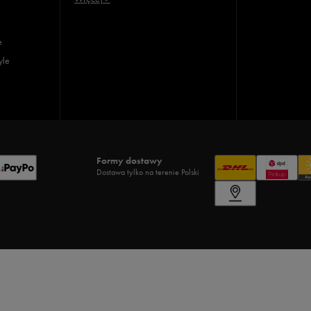
e
yle
Formy dostawy
Dostawa tylko na terenie Polski