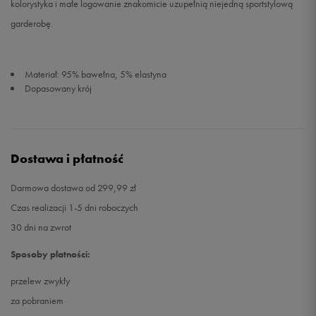
kolorystyka i małe logowanie znakomicie uzupełnią niejedną sportstylową
garderobę.
Materiał: 95% bawełna, 5% elastyna
Dopasowany krój
Dostawa i płatność
Darmowa dostawa od 299,99 zł
Czas realizacji 1-5 dni roboczych
30 dni na zwrot
Sposoby płatności:
przelew zwykły
za pobraniem