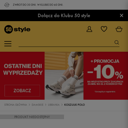
ZWROT DO 30 DNI. W KLUBIE DO 60 DNI.
×
Dołącz do Klubu 50 style
STRONA GŁÓWNA
DAMSKIE
UBRANIA
KOSZULKI POLO
PRODUKT NIEDOSTĘPNY