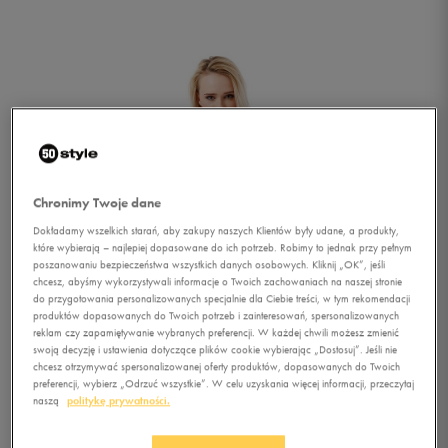
Chronimy Twoje dane
Dokładamy wszelkich starań, aby zakupy naszych Klientów były udane, a produkty,
które wybierają – najlepiej dopasowane do ich potrzeb. Robimy to jednak przy pełnym
poszanowaniu bezpieczeństwa wszystkich danych osobowych. Kliknij „OK”, jeśli
chcesz, abyśmy wykorzystywali informacje o Twoich zachowaniach na naszej stronie
do przygotowania personalizowanych specjalnie dla Ciebie treści, w tym rekomendacji
produktów dopasowanych do Twoich potrzeb i zainteresowań, spersonalizowanych
reklam czy zapamiętywanie wybranych preferencji. W każdej chwili możesz zmienić
swoją decyzję i ustawienia dotyczące plików cookie wybierając „Dostosuj”. Jeśli nie
chcesz otrzymywać spersonalizowanej oferty produktów, dopasowanych do Twoich
1/4
preferencji, wybierz „Odrzuć wszystkie”. W celu uzyskania więcej informacji, przeczytaj
naszą
politykę prywatności.