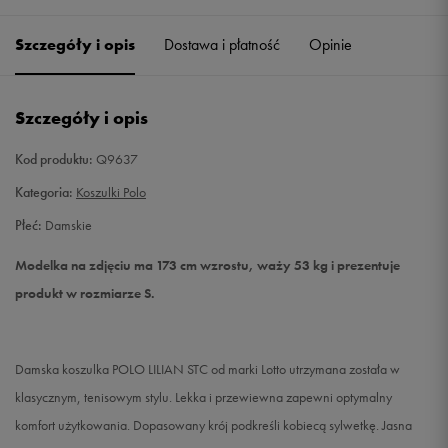
Szczegóły i opis
Dostawa i płatność
Opinie
S
Powiadom o dostępności
M
Powiadom o dostępności
Szczegóły i opis
L
Powiadom o dostępności
Kod produktu:
Q9637
Kategoria:
Koszulki Polo
Płeć:
Damskie
Modelka na zdjęciu ma 173 cm wzrostu, waży 53 kg i prezentuje
produkt w rozmiarze S.
Damska koszulka POLO LILIAN STC od marki Lotto utrzymana została w
klasycznym, tenisowym stylu. Lekka i przewiewna zapewni optymalny
komfort użytkowania. Dopasowany krój podkreśli kobiecą sylwetkę. Jasna