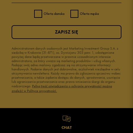
Oferta damska
Oferta męska
ZAPISZ SIĘ
Administratorem danych osobowych jest Marketing Investment Group S.A. z
siedzibą w Krakowie (31-871), os. Dywizjonu 303 paw. 1, udostępnione
powyżej dane będą przetwarzane w prawnie uzasadnionym interesie
administratora, za który uważa się marketing produktów i usług własnych.
Podając swój adres mailowy zgadzasz się na otrzymywanie informacji
handlowych. Podanie danych jest dobrowolne, aczkolwiek niezbędne w celu
otrzymywania newslettera. Każdy ma prawo do zgłoszenia sprzeciwu wobec
przetwarzania, a także żądania dostępu do danych, sprostowania, usunięcia
lub ograniczenia przetwarzania oraz prawo wniesienia skargi do organu
nadzorczego.
Pełną treść oświadczenia o ochronie prywatności można
znaleźć w Polityce prywatności.
CHAT