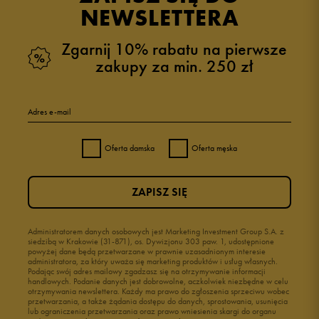
NEWSLETTERA
Zgarnij 10% rabatu na pierwsze
zakupy za min. 250 zł
Adres e-mail
Oferta damska
Oferta męska
ZAPISZ SIĘ
Administratorem danych osobowych jest Marketing Investment Group S.A. z
siedzibą w Krakowie (31-871), os. Dywizjonu 303 paw. 1, udostępnione
powyżej dane będą przetwarzane w prawnie uzasadnionym interesie
administratora, za który uważa się marketing produktów i usług własnych.
Podając swój adres mailowy zgadzasz się na otrzymywanie informacji
handlowych. Podanie danych jest dobrowolne, aczkolwiek niezbędne w celu
otrzymywania newslettera. Każdy ma prawo do zgłoszenia sprzeciwu wobec
przetwarzania, a także żądania dostępu do danych, sprostowania, usunięcia
lub ograniczenia przetwarzania oraz prawo wniesienia skargi do organu