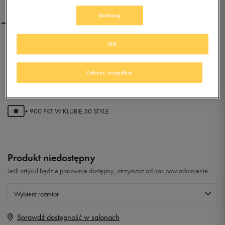
Dostosuj
OK
LOTTO RAPTOR ULTRA IV
SPEED
Odrzuć wszystkie
0.0
(
0
)
179,99
zł
z Vat
+ 900 PKT W
KLUBIE 50 STYLE
Produkt niedostępny
Jeśli artykuł będzie ponownie dostępny, otrzymasz od nas powiadomienie.
Wybierz rozmiar
Sprawdź dostępność w salonach
Rozmiary EU
Rozmiary US