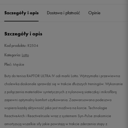
41
26 cm
Powiadom o dostępności
Szczegóły i opis
Dostawa i płatność
Opinie
42
26,7 cm
Powiadom o dostępności
Szczegóły i opis
42,5
27 cm
Powiadom o dostępności
Kod produktu:
R2504
43
27,3 cm
Powiadom o dostępności
Kategoria:
Lotto
Płeć:
Męskie
44
28 cm
Powiadom o dostępności
Buty do tenisa RAPTOR ULTRA IV odi marki Lotto. Wytrzymała i przewiewna
44,5
29 cm
Powiadom o dostępności
cholewka doskonale sprawdzi się w trakcie dłuższych treningów. Wykonanie
z połączenia materiałów syntetycznych z nylonową siateczką i mikrofibrą
44,5
28,3 cm
Powiadom o dostępności
zapewni optymalny komfort użytkowania. Zaawansowana podeszwa
wspiera każdą aktywność jaka jest możliwa na korcie. Technologie
45
28,7 cm
Powiadom o dostępności
ReactiveArch i ReactiveInsole wraz z systemem Syn-Pulse znakomicie
amortyzują wszelkie siły jakie powstają w trakcie zderzenia stopy z
46
29,3 cm
Powiadom o dostępności