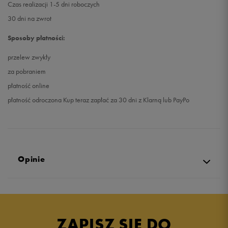
Czas realizacji 1-5 dni roboczych
30 dni na zwrot
Sposoby płatności:
przelew zwykły
za pobraniem
płatność online
płatność odroczona Kup teraz zapłać za 30 dni z Klarną lub PayPo
Opinie
Produkt nie posiada recenzji
ZAPISZ SIĘ DO