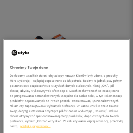
Chronimy Twoje dane
Dokładamy wszelkich starań, aby zakupy naszych Klientów były udane, a produkty,
które wybierają – najlepiej dopasowane do ich potrzeb. Robimy to jednak przy pełnym
poszanowaniu bezpieczeństwa wszystkich danych osobowych. Kliknij „OK”, jeśli
chcesz, abyśmy wykorzystywali informacje o Twoich zachowaniach na naszej stronie
do przygotowania personalizowanych specjalnie dla Ciebie treści, w tym rekomendacji
produktów dopasowanych do Twoich potrzeb i zainteresowań, spersonalizowanych
reklam czy zapamiętywanie wybranych preferencji. W każdej chwili możesz zmienić
swoją decyzję i ustawienia dotyczące plików cookie wybierając „Dostosuj”. Jeśli nie
1/4
chcesz otrzymywać spersonalizowanej oferty produktów, dopasowanych do Twoich
preferencji, wybierz „Odrzuć wszystkie”. W celu uzyskania więcej informacji, przeczytaj
naszą
politykę prywatności.