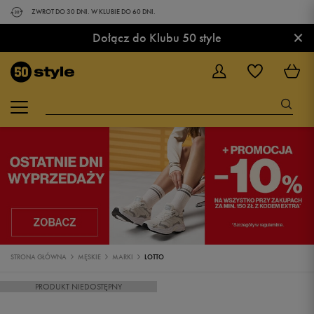
ZWROT DO 30 DNI. W KLUBIE DO 60 DNI.
×
Dołącz do Klubu 50 style
STRONA GŁÓWNA
MĘSKIE
MARKI
LOTTO
PRODUKT NIEDOSTĘPNY