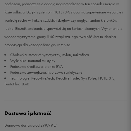
podłożem, jednocześnie oddają nagromadzoną w ten sposób energię w
fazie odbicia. Dzięki systemom HCTL i 3-S stopa ma zapewnione wsparcie i
46,5
29,7 cm
Powiadom o dostępności
kontrolę ruchu w trakcie szybkich skrętów czy nagłych zmian kierunków
ruchu. Bieżnik znakomicie sprawdzi się na kortach ziemnych. Wykonanie z
wysoce wytrzymałej gumy LL40 zwiększa jego trwałość. Jest to idealna
propozycja dla każdego fana gry w tenisa
Cholewka: materiał syntetyczny, nylon, mikrofibra
Wyściółka: materiał tekstylny
Podeszwa środkowa: pianka EVA
Podeszwa zewnętrzna: tworzywo syntetyczne
Technologie: ReacvtiveArch, ReactiveInsole, Syn-Pulse, HCTL, 3-S,
PuntoFlex, LL40
Dostawa i płatność
Darmowa dostawa od 299,99 zł