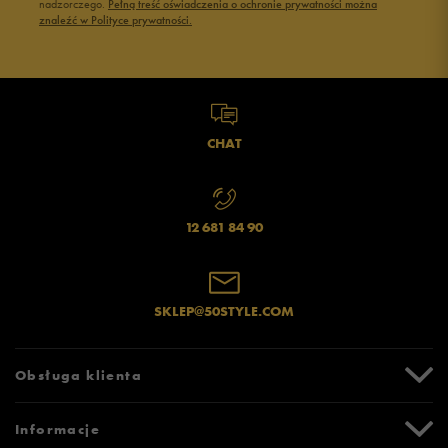
nadzorczego.
Pełną treść oświadczenia o ochronie prywatności można
znaleźć w Polityce prywatności.
CHAT
12 681 84 90
SKLEP@50STYLE.COM
Obsługa klienta
Centrum Pomocy
Informacje
Zwroty i reklamacje