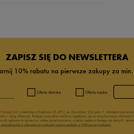
da recenzji
ZAPISZ SIĘ DO NEWSLETTERA
arnij 10% rabatu na pierwsze zakupy za min.
Oferta damska
Oferta męska
nt Group S.A. z siedzibą w Krakowie (31-871), os. Dywizjonu 303 paw. 1, udostępnione po
duktów i usług własnych. Podając swój adres mailowy zgadzasz się na otrzymywanie informacj
 do zgłoszenia sprzeciwu wobec przetwarzania, a także żądania dostępu do danych, sprost
ć oświadczenia o ochronie prywatności można znaleźć w Polityce prywatności.