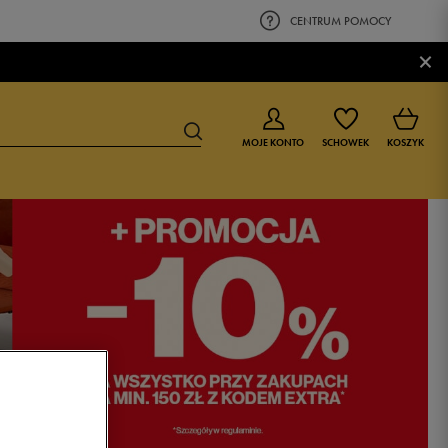
CENTRUM POMOCY
×
MOJE KONTO
SCHOWEK
KOSZYK
BUTY DLA CHŁOPCA
BUTY DLA DZIEWCZYNKI
0-4 lat
0-4 lat
4-8 lat
4-8 lat
9-16 lat
9-16 lat