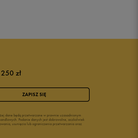
 250 zł
ZAPISZ SIĘ
wyżej dane będą przetwarzane w prawnie uzasadnionym
i handlowych. Podanie danych jest dobrowolne, aczkolwiek
owania, usunięcia lub ograniczenia przetwarzania oraz