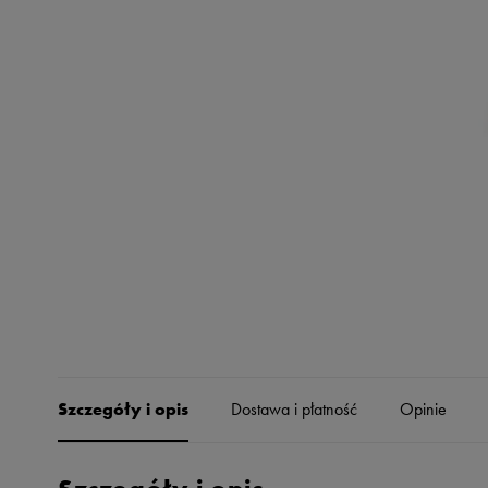
Skechers
Timberland
Umbro
Under Armour
Up8
U.S. Polo ASSN.
Vans
Szczegóły i opis
Dostawa i płatność
Opinie