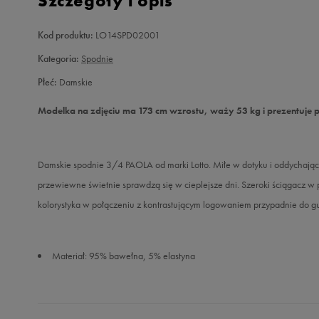
Szczegóły i opis
Kod produktu:
LO14SPD02001
Kategoria:
Spodnie
Płeć:
Damskie
Modelka na zdjęciu ma 173 cm wzrostu, waży 53 kg i prezentuje 
Damskie spodnie 3/4 PAOLA od marki Lotto. Miłe w dotyku i oddychające
przewiewne świetnie sprawdzą się w cieplejsze dni. Szeroki ściągacz 
kolorystyka w połączeniu z kontrastującym logowaniem przypadnie do gu
Materiał: 95% bawełna, 5% elastyna