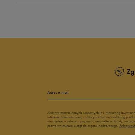
Produkt nie posia
Zg
Adres e-mail
Administratorem danych osobowych jest Marketing Investme
interesie administratora, za który uważa się marketing pro
niezbędne w celu otrzymywania newslettera. Każdy ma prawo
prawo wniesienia skargi do organu nadzorczego.
Pełną treś