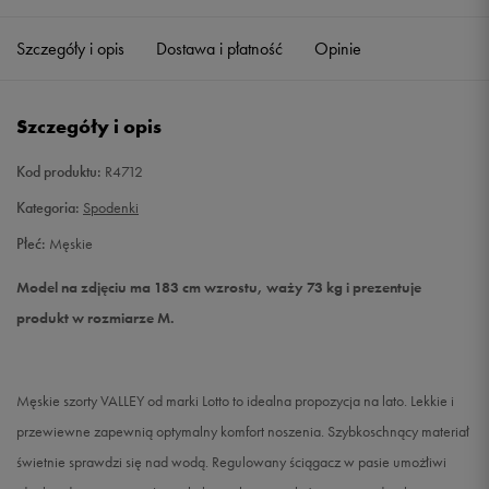
Szczegóły i opis
Dostawa i płatność
Opinie
L
Powiadom o dostępności
XL
Powiadom o dostępności
Szczegóły i opis
XXL
Powiadom o dostępności
Kod produktu:
R4712
Kategoria:
Spodenki
Płeć:
Męskie
Model na zdjęciu ma 183 cm wzrostu, waży 73 kg i prezentuje
produkt w rozmiarze M.
Męskie szorty VALLEY od marki Lotto to idealna propozycja na lato. Lekkie i
przewiewne zapewnią optymalny komfort noszenia. Szybkoschnący materiał
świetnie sprawdzi się nad wodą. Regulowany ściągacz w pasie umożłiwi