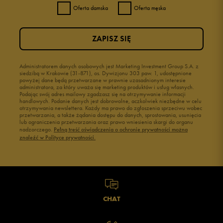
Oferta damska
Oferta męska
ZAPISZ SIĘ
Administratorem danych osobowych jest Marketing Investment Group S.A. z
siedzibą w Krakowie (31-871), os. Dywizjonu 303 paw. 1, udostępnione
powyżej dane będą przetwarzane w prawnie uzasadnionym interesie
administratora, za który uważa się marketing produktów i usług własnych.
Podając swój adres mailowy zgadzasz się na otrzymywanie informacji
handlowych. Podanie danych jest dobrowolne, aczkolwiek niezbędne w celu
otrzymywania newslettera. Każdy ma prawo do zgłoszenia sprzeciwu wobec
przetwarzania, a także żądania dostępu do danych, sprostowania, usunięcia
lub ograniczenia przetwarzania oraz prawo wniesienia skargi do organu
nadzorczego.
Pełną treść oświadczenia o ochronie prywatności można
znaleźć w Polityce prywatności.
CHAT