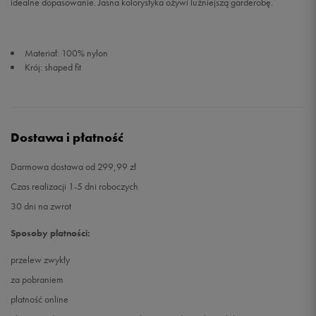
idealne dopasowanie. Jasna kolorystyka ożywi luźniejszą garderobę.
Materiał: 100% nylon
Krój: shaped fit
Dostawa i płatność
Darmowa dostawa od 299,99 zł
Czas realizacji 1-5 dni roboczych
30 dni na zwrot
Sposoby płatności:
przelew zwykły
za pobraniem
płatność online