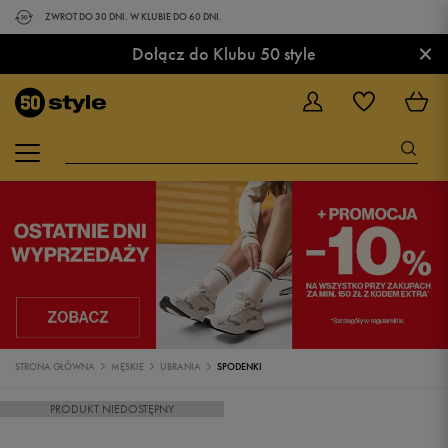
ZWROT DO 30 DNI. W KLUBIE DO 60 DNI.
×
Dołącz do Klubu 50 style
STRONA GŁÓWNA
MĘSKIE
UBRANIA
SPODENKI
PRODUKT NIEDOSTĘPNY