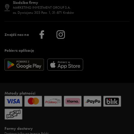
Siedziba firmy
Jak wybrać buty na zimę?
Stylizacje damskie
Sklepy stacjonarne
MARKETING INVESTMENT GROUP S.A.
os. Dywizjonu 303 Paw. 1, 31-871 Kraków
Więcej >
Klub 50 style
Regulamin sklepu 50 style
Praca
Regulamin aplikacji 50 style
Informacje o firmie
Więcej regulaminów >
Znajdź nas na
Pobierz aplikację
Metody płatności
Formy dostawy
Dostawa tylko na terenie Polski