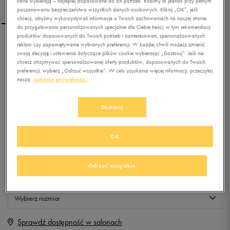
które wybierają – najlepiej dopasowane do ich potrzeb. Robimy to jednak przy pełnym
poszanowaniu bezpieczeństwa wszystkich danych osobowych. Kliknij „OK”, jeśli
chcesz, abyśmy wykorzystywali informacje o Twoich zachowaniach na naszej stronie
do przygotowania personalizowanych specjalnie dla Ciebie treści, w tym rekomendacji
produktów dopasowanych do Twoich potrzeb i zainteresowań, spersonalizowanych
reklam czy zapamiętywanie wybranych preferencji. W każdej chwili możesz zmienić
LOTTO SZORTY VALLEY
swoją decyzję i ustawienia dotyczące plików cookie wybierając „Dostosuj”. Jeśli nie
chcesz otrzymywać spersonalizowanej oferty produktów, dopasowanych do Twoich
preferencji, wybierz „Odrzuć wszystkie”. W celu uzyskania więcej informacji, przeczytaj
naszą
politykę prywatności.
0.0
(
0
)
9,99
zł
z Vat
Dostosuj
+ 50 PKT W
KLUBIE 50 STYLE
OK
Produkt niedostępny
Odrzuć wszystkie
Jeśli artykuł będzie ponownie dostępny, otrzymasz od nas powiadomienie.
Wybierz rozmiar
Sprawdź dostępność w salonach
M
Powiadom o dostępności