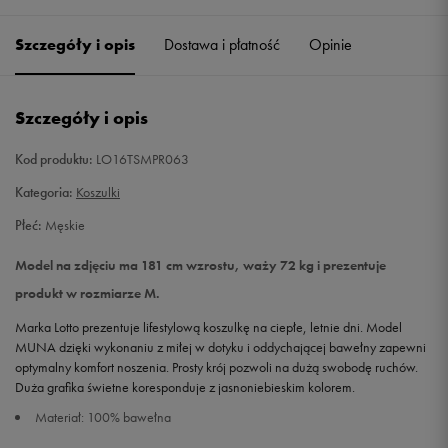
Szczegóły i opis
Dostawa i płatność
Opinie
M
Powiadom o dostępności
L
Powiadom o dostępności
Szczegóły i opis
XL
Powiadom o dostępności
Kod produktu:
LO16TSMPR063
Kategoria:
Koszulki
XXL
Powiadom o dostępności
Płeć:
Męskie
Model na zdjęciu ma 181 cm wzrostu, waży 72 kg i prezentuje
produkt w rozmiarze M.
Marka Lotto prezentuje lifestylową koszulkę na ciepłe, letnie dni. Model
MUNA dzięki wykonaniu z miłej w dotyku i oddychającej bawełny zapewni
optymalny komfort noszenia. Prosty krój pozwoli na dużą swobodę ruchów.
Duża grafika świetne koresponduje z jasnoniebieskim kolorem.
Materiał: 100% bawełna