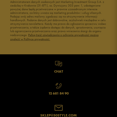
Administratorem danych osobowych jest Marketing Investment Group S.A. z
siedzibą w Krakowie (31-871), os. Dywizjonu 303 paw. 1, udostępnione
powyżej dane będą przetwarzane w prawnie uzasadnionym interesie
administratora, za który uważa się marketing produktów i usług własnych.
Podając swój adres mailowy zgadzasz się na otrzymywanie informacji
handlowych. Podanie danych jest dobrowolne, aczkolwiek niezbędne w celu
otrzymywania newslettera. Każdy ma prawo do zgłoszenia sprzeciwu wobec
przetwarzania, a także żądania dostępu do danych, sprostowania, usunięcia
lub ograniczenia przetwarzania oraz prawo wniesienia skargi do organu
nadzorczego.
Pełną treść oświadczenia o ochronie prywatności można
znaleźć w Polityce prywatności.
CHAT
12 681 84 90
SKLEP@50STYLE.COM