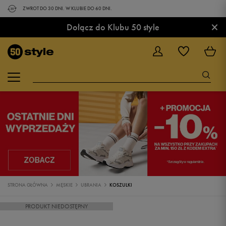
ZWROT DO 30 DNI. W KLUBIE DO 60 DNI.
×
Dołącz do Klubu 50 style
STRONA GŁÓWNA
MĘSKIE
UBRANIA
KOSZULKI
PRODUKT NIEDOSTĘPNY