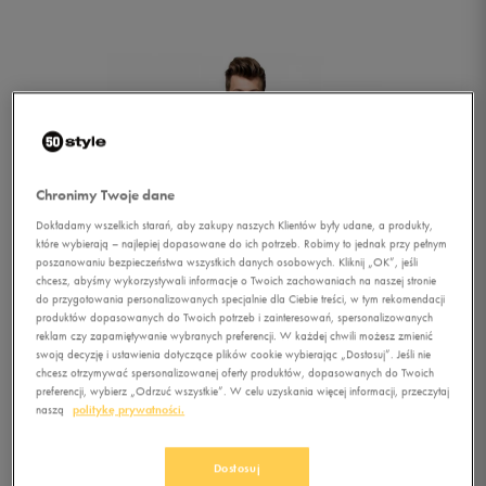
Chronimy Twoje dane
Dokładamy wszelkich starań, aby zakupy naszych Klientów były udane, a produkty,
które wybierają – najlepiej dopasowane do ich potrzeb. Robimy to jednak przy pełnym
poszanowaniu bezpieczeństwa wszystkich danych osobowych. Kliknij „OK”, jeśli
chcesz, abyśmy wykorzystywali informacje o Twoich zachowaniach na naszej stronie
do przygotowania personalizowanych specjalnie dla Ciebie treści, w tym rekomendacji
produktów dopasowanych do Twoich potrzeb i zainteresowań, spersonalizowanych
reklam czy zapamiętywanie wybranych preferencji. W każdej chwili możesz zmienić
swoją decyzję i ustawienia dotyczące plików cookie wybierając „Dostosuj”. Jeśli nie
chcesz otrzymywać spersonalizowanej oferty produktów, dopasowanych do Twoich
preferencji, wybierz „Odrzuć wszystkie”. W celu uzyskania więcej informacji, przeczytaj
naszą
politykę prywatności.
1/4
Dostosuj