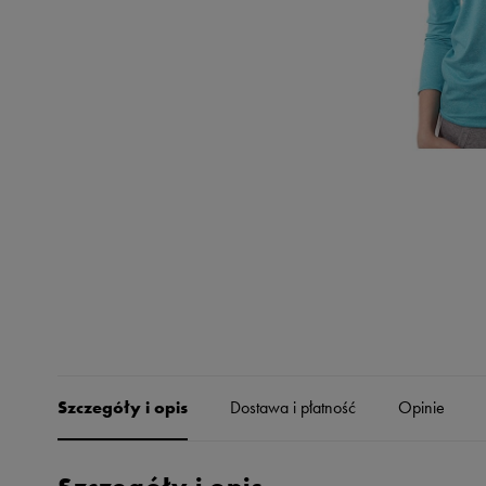
Skechers
Timberland
Umbro
Under Armour
Up8
U.S. Polo ASSN.
Vans
Szczegóły i opis
Dostawa i płatność
Opinie