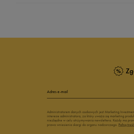
Produkt nie posia
Zg
Adres e-mail
Administratorem danych osobowych jest Marketing Investme
interesie administratora, za który uważa się marketing pro
niezbędne w celu otrzymywania newslettera. Każdy ma prawo
prawo wniesienia skargi do organu nadzorczego.
Pełną treś