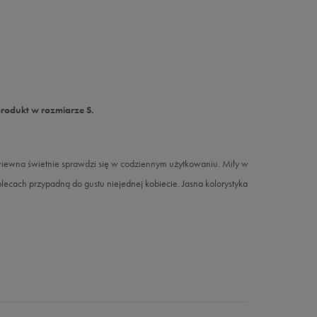
produkt w rozmiarze S.
ewiewna świetnie sprawdzi się w codziennym użytkowaniu. Miły w
 plecach przypadną do gustu niejednej kobiecie. Jasna kolorystyka