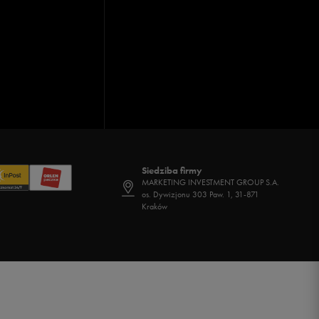
Siedziba firmy
MARKETING INVESTMENT GROUP S.A.
os. Dywizjonu 303 Paw. 1, 31-871
Kraków