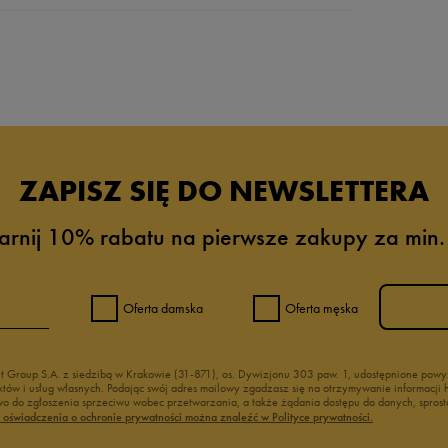
da recenzji
ZAPISZ SIĘ DO NEWSLETTERA
arnij 10% rabatu na pierwsze zakupy za min.
Oferta damska
Oferta męska
nt Group S.A. z siedzibą w Krakowie (31-871), os. Dywizjonu 303 paw. 1, udostępnione po
duktów i usług własnych. Podając swój adres mailowy zgadzasz się na otrzymywanie informacj
 do zgłoszenia sprzeciwu wobec przetwarzania, a także żądania dostępu do danych, sprost
ć oświadczenia o ochronie prywatności można znaleźć w Polityce prywatności.