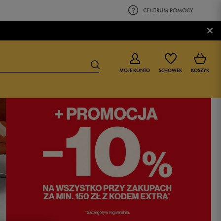
CENTRUM POMOCY
×
MOJE KONTO
SCHOWEK
KOSZYK
BUTY DLA CHŁOPCA
BUTY DLA DZIEWCZYNKI
0-4 lat
0-4 lat
4-8 lat
4-8 lat
9-16 lat
9-16 lat