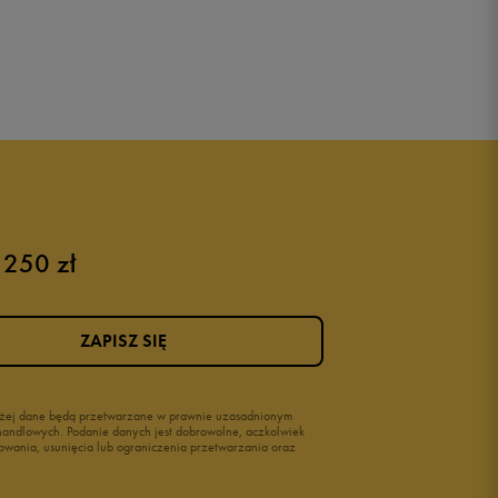
 250 zł
ZAPISZ SIĘ
wyżej dane będą przetwarzane w prawnie uzasadnionym
i handlowych. Podanie danych jest dobrowolne, aczkolwiek
owania, usunięcia lub ograniczenia przetwarzania oraz