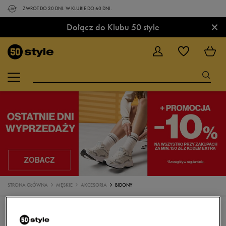
ZWROT DO 30 DNI. W KLUBIE DO 60 DNI.
×
Dołącz do Klubu 50 style
STRONA GŁÓWNA
MĘSKIE
AKCESORIA
BIDONY
AKCESORIA
CZAPKI Z DASZKIEM
OKULARY PRZECIWSŁONECZNE
SKARPETKI
BOKSERKI