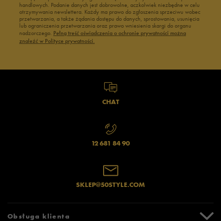
handlowych. Podanie danych jest dobrowolne, aczkolwiek niezbędne w celu
otrzymywania newslettera. Każdy ma prawo do zgłoszenia sprzeciwu wobec
przetwarzania, a także żądania dostępu do danych, sprostowania, usunięcia
lub ograniczenia przetwarzania oraz prawo wniesienia skargi do organu
nadzorczego.
Pełną treść oświadczenia o ochronie prywatności można
znaleźć w Polityce prywatności.
CHAT
12 681 84 90
SKLEP@50STYLE.COM
Obsługa klienta