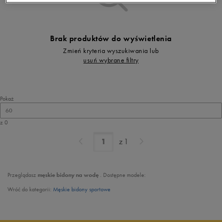
Brak produktów do wyświetlenia
Zmień kryteria wyszukiwania lub
usuń wybrane filtry
Pokaż
60
z 0
z
1
Przeglądasz
męskie
bidony na wodę
. Dostępne modele:
Wróć do kategorii:
Męskie bidony sportowe