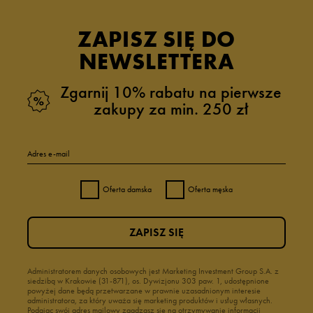
ZAPISZ SIĘ DO
NEWSLETTERA
Zgarnij 10% rabatu na pierwsze
zakupy za min. 250 zł
Adres e-mail
Oferta damska
Oferta męska
ZAPISZ SIĘ
Administratorem danych osobowych jest Marketing Investment Group S.A. z
siedzibą w Krakowie (31-871), os. Dywizjonu 303 paw. 1, udostępnione
powyżej dane będą przetwarzane w prawnie uzasadnionym interesie
administratora, za który uważa się marketing produktów i usług własnych.
Podając swój adres mailowy zgadzasz się na otrzymywanie informacji