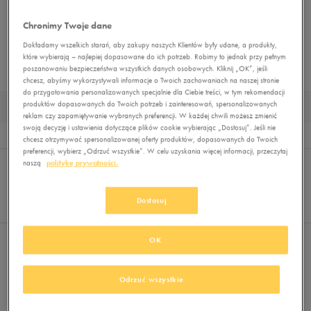
NERKI
PLECAKI
TORBY SPORTOWE
AKCESORIA PIŁKARSKIE
Chronimy Twoje dane
PIELĘGNACJA OBUWIA
AKCESORIA NARCIARSKIE
SZALIKI I RĘKAWICZKI
Dokładamy wszelkich starań, aby zakupy naszych Klientów były udane, a produkty,
które wybierają – najlepiej dopasowane do ich potrzeb. Robimy to jednak przy pełnym
CZAPKI ZIMOWE
poszanowaniu bezpieczeństwa wszystkich danych osobowych. Kliknij „OK”, jeśli
chcesz, abyśmy wykorzystywali informacje o Twoich zachowaniach na naszej stronie
do przygotowania personalizowanych specjalnie dla Ciebie treści, w tym rekomendacji
produktów dopasowanych do Twoich potrzeb i zainteresowań, spersonalizowanych
MĘSKIE BIDONY NA WODĘ
reklam czy zapamiętywanie wybranych preferencji. W każdej chwili możesz zmienić
swoją decyzję i ustawienia dotyczące plików cookie wybierając „Dostosuj”. Jeśli nie
Wyników
0
chcesz otrzymywać spersonalizowanej oferty produktów, dopasowanych do Twoich
preferencji, wybierz „Odrzuć wszystkie”. W celu uzyskania więcej informacji, przeczytaj
Sortuj:
FILTRUJ
naszą
politykę prywatności.
REKOMENDOWANE
Pokaż
60
Dostosuj
z 0
OK
Nie wybrano filtrów
Odrzuć wszystkie