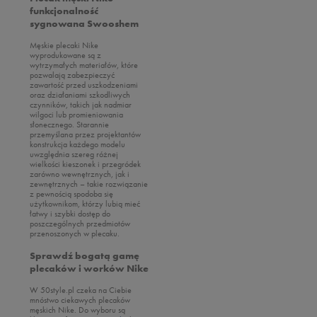
Umbro
Oto
funkcjonalność
Converse
Vans
sygnowana Swooshem
Puma
Disney
Męskie plecaki Nike
Reebok
Fila
wyprodukowane są z
wytrzymałych materiałów, które
Sizeer
New Balance
pozwalają zabezpieczyć
zawartość przed uszkodzeniami
Skechers
Nike
oraz działaniami szkodliwych
czynników, takich jak nadmiar
Timberland
Puma
wilgoci lub promieniowania
słonecznego. Starannie
Umbro
Reebok
przemyślana przez projektantów
konstrukcja każdego modelu
Under Armour
Skechers
uwzględnia szereg różnej
wielkości kieszonek i przegródek
Up8
Umbro
zarówno wewnętrznych, jak i
zewnętrznych – takie rozwiązanie
U.S. Polo ASSN.
Vans
z pewnością spodoba się
użytkownikom, którzy lubią mieć
Vans
łatwy i szybki dostęp do
poszczególnych przedmiotów
przenoszonych w plecaku.
Sprawdź bogatą gamę
plecaków i worków Nike
W 50style.pl czeka na Ciebie
mnóstwo ciekawych plecaków
męskich Nike. Do wyboru są