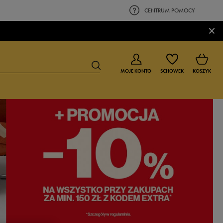
CENTRUM POMOCY
×
MOJE KONTO
SCHOWEK
KOSZYK
BUTY DLA CHŁOPCA
BUTY DLA DZIEWCZYNKI
0-4 lat
0-4 lat
4-8 lat
4-8 lat
9-16 lat
9-16 lat