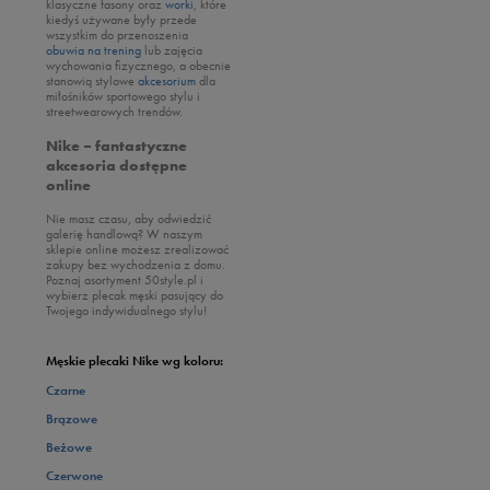
klasyczne fasony oraz
worki
, które
kiedyś używane były przede
wszystkim do przenoszenia
obuwia na trening
lub zajęcia
wychowania fizycznego, a obecnie
stanowią stylowe
akcesorium
dla
miłośników sportowego stylu i
streetwearowych trendów.
Nike – fantastyczne
akcesoria dostępne
online
Nie masz czasu, aby odwiedzić
galerię handlową? W naszym
sklepie online możesz zrealizować
zakupy bez wychodzenia z domu.
Poznaj asortyment 50style.pl i
wybierz plecak męski pasujący do
Twojego indywidualnego stylu!
Męskie plecaki Nike wg koloru:
Czarne
Brązowe
Beżowe
Czerwone