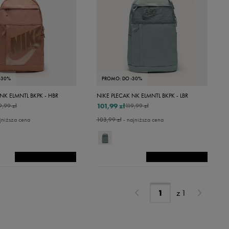
-30%
PROMO: DO -30%
NK ELMNTL BKPK - HBR
NIKE PLECAK NK ELMNTL BKPK - LBR
101,99 zł
9,99 zł
119,99 zł
jniższa cena
103,99 zł
- najniższa cena
z
1