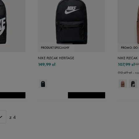
Khaki
Vans
Skechers
Multicolor
o
Timberland
Srebrny
co
Umbro
Zielony
Under Armour
Up8
PRODUKT SPECJALNY
PROMO: DO 
U.S. Polo ASSN.
NIKE PLECAK HERITAGE
NIKE PLECAK 
149,99 zł
107,99 zł
11
Vans
110,49 zł
- na
z 4