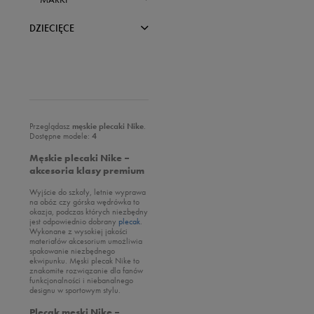
Bama
Champion
Zobacz wszystkie
DZIECIĘCE
Converse
adidas
BUTY
Empire
Bama
Fila
UBRANIA
Champion
Zobacz wszystkie
Jordan
AKCESORIA
Confront
Sandały
Zobacz wszystkie
Levi's
Converse
Sneakersy
Przeglądasz
męskie plecaki Nike
.
Koszulki
Zobacz wszystkie
Dostępne modele:
4
Lacoste
DC
Trampki
Spodenki
Skarpetki
Męskie plecaki Nike –
New Balance
Empire
Klapki
Bluzy
akcesoria klasy premium
Plecaki
New Era
Fila
Buty do biegania
Spodnie
Akcesoria piłkarskie
Wyjście do szkoły, letnie wyprawa
Nike
na obóz czy górska wędrówka to
Jordan
Buty outdoor
Legginsy
Piórniki
okazja, podczas których niezbędny
Oto
jest odpowiednio dobrany
plecak
.
Levi's
Buty piłkarskie
Kurtki zimowe
Wykonane z wysokiej jakości
Puma
MARKI
materiałów akcesorium umożliwia
Lacoste
Buty zimowe
Sukienki
spakowanie niezbędnego
Reebok
ekwipunku. Męski plecak Nike to
New Balance
Must Have
Zobacz wszystkie
znakomite rozwiązanie dla fanów
Sizeer
funkcjonalności i niebanalnego
New Era
Buty lifestyle
adidas
designu w sportowym stylu.
Skechers
Nike
Champion
Plecak męski Nike –