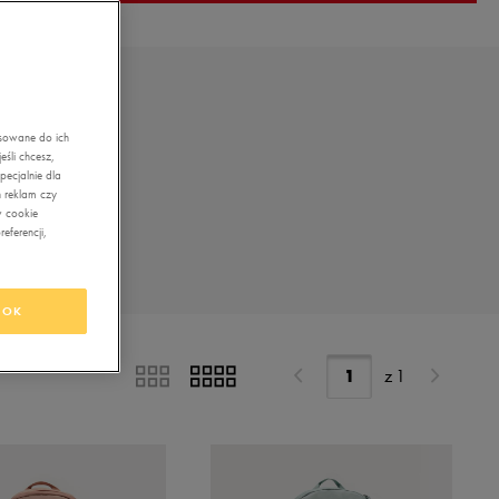
asowane do ich
śli chcesz,
ecjalnie dla
 reklam czy
w cookie
eferencji,
OK
z
1