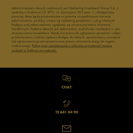
Administratorem danych osobowych jest Marketing Investment Group S.A. z
siedzibą w Krakowie (31-871), os. Dywizjonu 303 paw. 1, udostępnione
powyżej dane będą przetwarzane w prawnie uzasadnionym interesie
administratora, za który uważa się marketing produktów i usług własnych.
Podając swój adres mailowy zgadzasz się na otrzymywanie informacji
handlowych. Podanie danych jest dobrowolne, aczkolwiek niezbędne w celu
otrzymywania newslettera. Każdy ma prawo do zgłoszenia sprzeciwu wobec
przetwarzania, a także żądania dostępu do danych, sprostowania, usunięcia
lub ograniczenia przetwarzania oraz prawo wniesienia skargi do organu
nadzorczego.
Pełną treść oświadczenia o ochronie prywatności można
znaleźć w Polityce prywatności.
CHAT
12 681 84 90