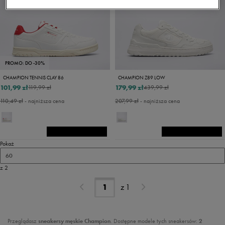
PROMO: DO -30%
CHAMPION TENNIS CLAY 86
CHAMPION Z89 LOW
101,99 zł
179,99 zł
119,99 zł
439,99 zł
110,49 zł
- najniższa cena
207,99 zł
- najniższa cena
Pokaż
60
z 2
z
1
Przeglądasz
sneakersy męskie Champion
. Dostępne modele tych sneakersów:
2