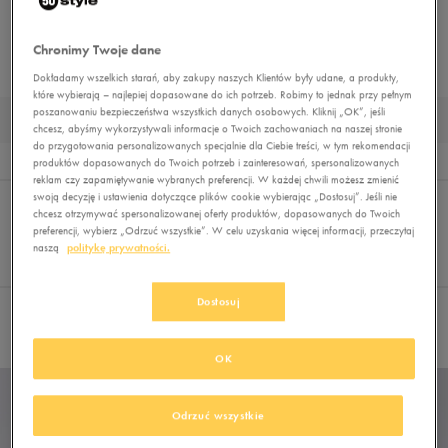
BUTY TRENINGOWE
BUTY PIŁKARSKIE
BUTY OUTDOOR
BUTY ZIMOWE
Chronimy Twoje dane
TRAPERY
DUŻE ROZMIARY
MUST HAVE
BUTY LIFESTYLE
Dokładamy wszelkich starań, aby zakupy naszych Klientów były udane, a produkty,
które wybierają – najlepiej dopasowane do ich potrzeb. Robimy to jednak przy pełnym
poszanowaniu bezpieczeństwa wszystkich danych osobowych. Kliknij „OK”, jeśli
SNEAKERSY CHAMPION MĘSKIE
chcesz, abyśmy wykorzystywali informacje o Twoich zachowaniach na naszej stronie
do przygotowania personalizowanych specjalnie dla Ciebie treści, w tym rekomendacji
Wyniki
2
produktów dopasowanych do Twoich potrzeb i zainteresowań, spersonalizowanych
reklam czy zapamiętywanie wybranych preferencji. W każdej chwili możesz zmienić
Sortuj:
swoją decyzję i ustawienia dotyczące plików cookie wybierając „Dostosuj”. Jeśli nie
FILTRUJ
(1)
REKOMENDOWANE
chcesz otrzymywać spersonalizowanej oferty produktów, dopasowanych do Twoich
Pokaż
preferencji, wybierz „Odrzuć wszystkie”. W celu uzyskania więcej informacji, przeczytaj
60
naszą
politykę prywatności.
z 2
Dostosuj
Wybrane filtry:
CHAMPION
Wyczyść filtry
OK
Odrzuć wszystkie