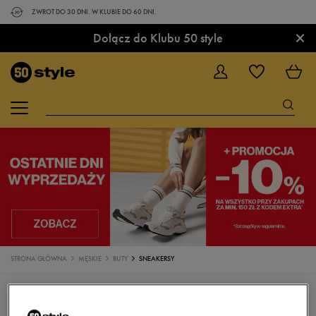
ZWROT DO 30 DNI. W KLUBIE DO 60 DNI.
×
Dołącz do Klubu 50 style
STRONA GŁÓWNA
MĘSKIE
BUTY
SNEAKERSY
BUTY
SNEAKERSY
TRAMPKI
KLAPKI
SANDAŁY
BUTY DO BIEGANIA