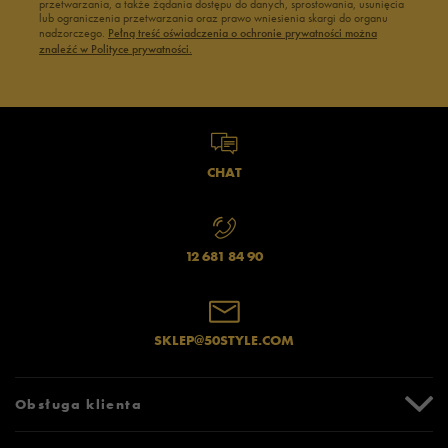
przetwarzania, a także żądania dostępu do danych, sprostowania, usunięcia
lub ograniczenia przetwarzania oraz prawo wniesienia skargi do organu
nadzorczego.
Pełną treść oświadczenia o ochronie prywatności można
znaleźć w Polityce prywatności.
CHAT
12 681 84 90
SKLEP@50STYLE.COM
Obsługa klienta
Centrum Pomocy