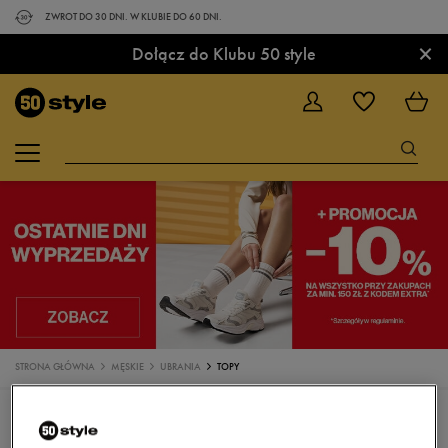
ZWROT DO 30 DNI. W KLUBIE DO 60 DNI.
×
Dołącz do Klubu 50 style
STRONA GŁÓWNA
MĘSKIE
UBRANIA
TOPY
UBRANIA
KOSZULKI
KOSZULKI POLO
SPODENKI
KĄPIELÓWKI
TOPY
BLUZY