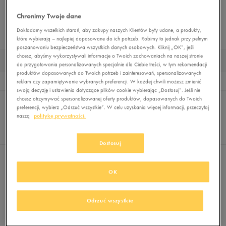
SPODNIE
KOMPLETY DRESOWE
LEGGINSY
BEZRĘKAWNIKI
Chronimy Twoje dane
Dokładamy wszelkich starań, aby zakupy naszych Klientów były udane, a produkty,
KURTKI PRZEJŚCIOWE
KURTKI ZIMOWE
MUST HAVE
które wybierają – najlepiej dopasowane do ich potrzeb. Robimy to jednak przy pełnym
poszanowaniu bezpieczeństwa wszystkich danych osobowych. Kliknij „OK”, jeśli
chcesz, abyśmy wykorzystywali informacje o Twoich zachowaniach na naszej stronie
KOSZULKI NA RAMIĄCZKACH MĘSKIE
do przygotowania personalizowanych specjalnie dla Ciebie treści, w tym rekomendacji
produktów dopasowanych do Twoich potrzeb i zainteresowań, spersonalizowanych
Wyników
0
reklam czy zapamiętywanie wybranych preferencji. W każdej chwili możesz zmienić
swoją decyzję i ustawienia dotyczące plików cookie wybierając „Dostosuj”. Jeśli nie
Sortuj:
chcesz otrzymywać spersonalizowanej oferty produktów, dopasowanych do Twoich
FILTRUJ
REKOMENDOWANE
preferencji, wybierz „Odrzuć wszystkie”. W celu uzyskania więcej informacji, przeczytaj
Pokaż
naszą
politykę prywatności.
60
z 0
Dostosuj
Nie wybrano filtrów
OK
Odrzuć wszystkie