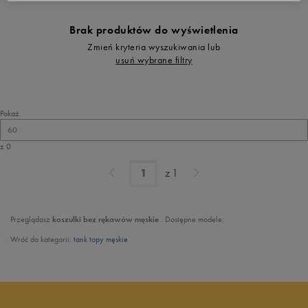
Brak produktów do wyświetlenia
Zmień kryteria wyszukiwania lub
usuń wybrane filtry
Pokaż
60
z 0
z
1
Przeglądasz
koszulki bez rękawów męskie
. Dostępne modele:
Wróć do kategorii:
tank topy męskie