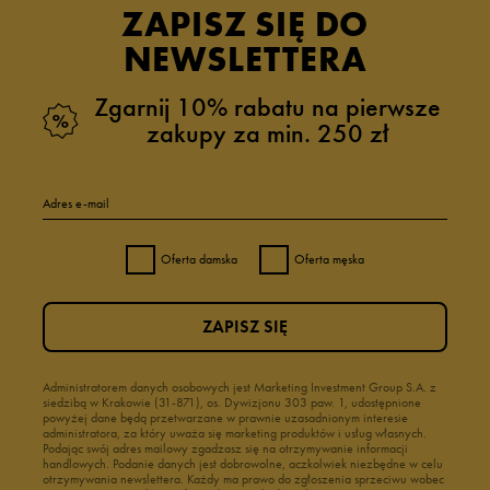
ZAPISZ SIĘ DO
NEWSLETTERA
Zgarnij 10% rabatu na pierwsze
zakupy za min. 250 zł
Adres e-mail
Oferta damska
Oferta męska
ZAPISZ SIĘ
Administratorem danych osobowych jest Marketing Investment Group S.A. z
siedzibą w Krakowie (31-871), os. Dywizjonu 303 paw. 1, udostępnione
powyżej dane będą przetwarzane w prawnie uzasadnionym interesie
administratora, za który uważa się marketing produktów i usług własnych.
Podając swój adres mailowy zgadzasz się na otrzymywanie informacji
handlowych. Podanie danych jest dobrowolne, aczkolwiek niezbędne w celu
otrzymywania newslettera. Każdy ma prawo do zgłoszenia sprzeciwu wobec