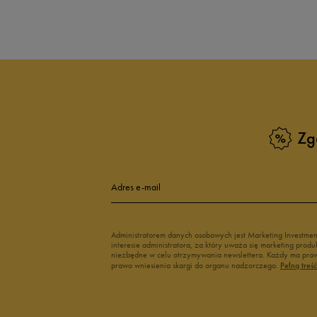
Produkt nie posia
Zg
Adres e-mail
Administratorem danych osobowych jest Marketing Investme
interesie administratora, za który uważa się marketing pro
niezbędne w celu otrzymywania newslettera. Każdy ma prawo
prawo wniesienia skargi do organu nadzorczego.
Pełną treś