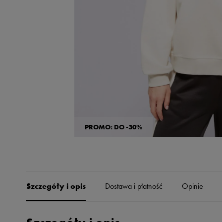
Skechers
Timberland
Umbro
Under Armour
Up8
U.S. Polo ASSN.
Vans
PROMO: DO -30%
Szczegóły i opis
Dostawa i płatność
Opinie