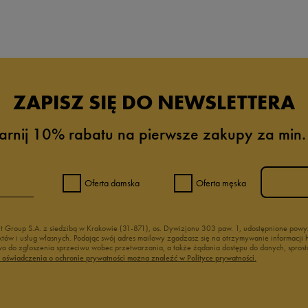
da recenzji
ZAPISZ SIĘ DO NEWSLETTERA
arnij 10% rabatu na pierwsze zakupy za min.
Oferta damska
Oferta męska
nt Group S.A. z siedzibą w Krakowie (31-871), os. Dywizjonu 303 paw. 1, udostępnione po
duktów i usług własnych. Podając swój adres mailowy zgadzasz się na otrzymywanie informacj
 do zgłoszenia sprzeciwu wobec przetwarzania, a także żądania dostępu do danych, sprost
ć oświadczenia o ochronie prywatności można znaleźć w Polityce prywatności.