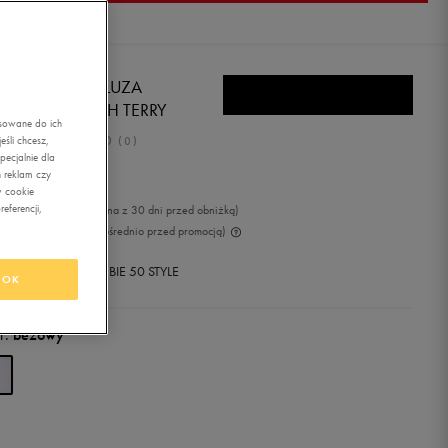
W BALANCE BLUZA
LETICS FRENCH TERRY
asowane do ich
0.0
śli chcesz,
(
0
)
ecjalnie dla
7,99
zł
z Vat
 reklam czy
w cookie
eferencji,
99
zł
-5%
(najniższa cena z 30 dni przed obniżką)
99
zł
-10%
(cena bezpośrednio przed promocją)
+ 1100 PKT W
KLUBIE 50 STYLE
OK
r:
beżowy