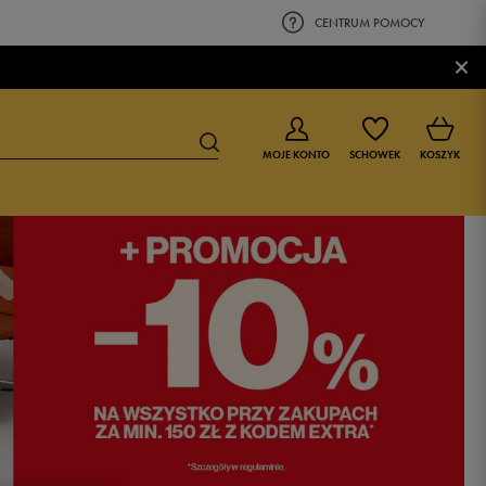
CENTRUM POMOCY
×
MOJE KONTO
SCHOWEK
KOSZYK
BUTY DLA CHŁOPCA
BUTY DLA DZIEWCZYNKI
0-4 lat
0-4 lat
4-8 lat
4-8 lat
9-16 lat
9-16 lat