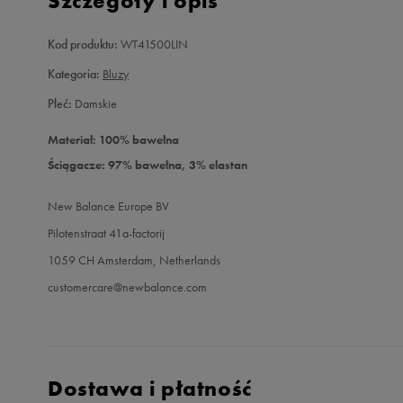
Szczegóły i opis
Kod produktu:
WT41500LIN
Kategoria:
Bluzy
Płeć:
Damskie
Materiał: 100% bawełna
Ściągacze: 97% bawełna, 3% elastan
New Balance Europe BV
Pilotenstraat 41a-factorij
1059 CH Amsterdam, Netherlands
customercare@newbalance.com
Dostawa i płatność