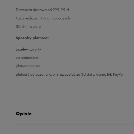
Darmowa dostawa od 299,99 zł
Czas realizacji 1-5 dni roboczych
30 dni na zwrot
Sposoby płatności:
przelew zwykły
za pobraniem
płatność online
płatność odroczona Kup teraz zapłać za 30 dni z Klarną lub PayPo
Opinie