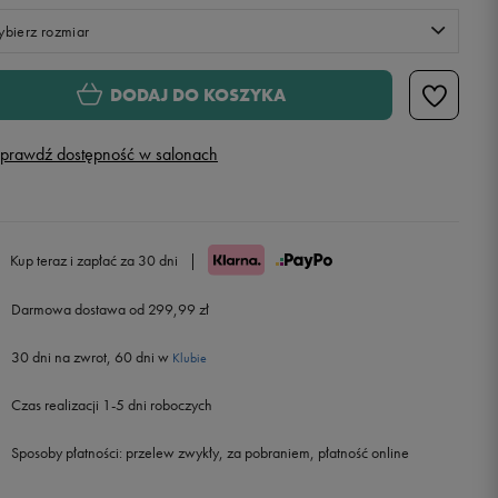
bierz rozmiar
XS
Powiadom o dostępności
DODAJ DO KOSZYKA
S
prawdź dostępność w salonach
M
L
Kup teraz i zapłać za 30 dni
|
Darmowa dostawa od 299,99 zł
30 dni na zwrot, 60 dni w
Klubie
Czas realizacji 1-5 dni roboczych
Sposoby płatności:
przelew zwykły, za pobraniem, płatność online