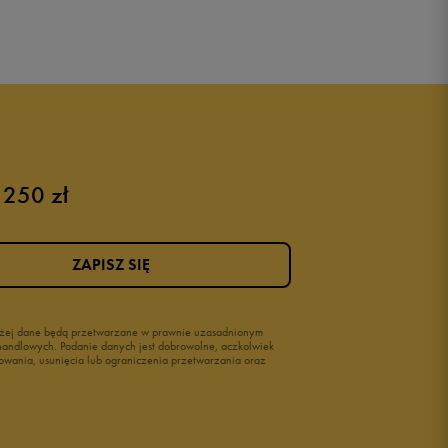
 250 zł
ZAPISZ SIĘ
wyżej dane będą przetwarzane w prawnie uzasadnionym
i handlowych. Podanie danych jest dobrowolne, aczkolwiek
owania, usunięcia lub ograniczenia przetwarzania oraz