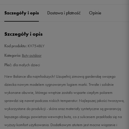
28
16,5 cm
Powiadom o dostępności
Szczegóły i opis
Dostawa i płatność
Opinie
28,5
17 cm
Powiadom o dostępności
Szczegóły i opis
29
17,5 cm
Powiadom o dostępności
Kod produktu:
KV754BLY
30
17,5 cm
Powiadom o dostępności
Kategoria:
Buty outdoor
Płeć:
dla małych dzieci
30,5
18 cm
Powiadom o dostępności
New Balance dla najmłodszych! Uzupełnij zimową garderobę swojego
31
18,5 cm
Powiadom o dostępności
dziecka nowym modelem sygnowanym logiem marki. Trwałe i solidnie
wykonane obuwie, którego wnętrze zostało wsparte ciepłym polarem
32
19 cm
Powiadom o dostępności
sprawdzi się nawet podczas niskich temperatur. Najlepszej jakości tworzywa,
wykorzystane do produkcji - skóra oraz materiały syntetyczne są gwarancją
32,5
19 cm
Powiadom o dostępności
lepszego obiegu powietrza wewnątrz buta, co z sukcesem przekłada się na
wyższy komfort użytkowania. Dodatkowym atutem jest mocne wiązanie i
33
19,5 cm
Powiadom o dostępności