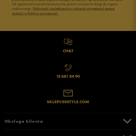
lub ograniczenia przetwarzania oraz prawo wniesienia skargi do organu
nadzorczego.
Pełną treść oświadczenia o ochronie prywatności można
znaleźć w Polityce prywatności.
CHAT
12 681 84 90
SKLEP@50STYLE.COM
Obsługa klienta
Centrum Pomocy