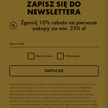
ZAPISZ SIĘ DO
NEWSLETTERA
Zgarnij 10% rabatu na pierwsze
zakupy za min. 250 zł
Adres e-mail
Oferta damska
Oferta męska
ZAPISZ SIĘ
Administratorem danych osobowych jest Marketing Investment Group S.A. z
siedzibą w Krakowie (31-871), os. Dywizjonu 303 paw. 1, udostępnione
powyżej dane będą przetwarzane w prawnie uzasadnionym interesie
administratora, za który uważa się marketing produktów i usług własnych.
Podając swój adres mailowy zgadzasz się na otrzymywanie informacji
handlowych. Podanie danych jest dobrowolne, aczkolwiek niezbędne w celu
otrzymywania newslettera. Każdy ma prawo do zgłoszenia sprzeciwu wobec
przetwarzania, a także żądania dostępu do danych, sprostowania, usunięcia