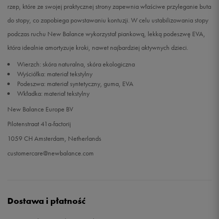
rzep, które ze swojej praktycznej strony zapewnia właściwe przyleganie buta
do stopy, co zapobiega powstawaniu kontuzji. W celu ustabilizowania stopy
33,5
20 cm
Powiadom o dostępności
podczas ruchu New Balance wykorzystał piankową, lekką podeszwę EVA,
34,5
20,5 cm
Powiadom o dostępności
która idealnie amortyzuje kroki, nawet najbardziej aktywnych dzieci.
Wierzch: skóra naturalna, skóra ekologiczna
35
21 cm
Powiadom o dostępności
Wyściółka: materiał tekstylny
Podeszwa: materiał syntetyczny, guma, EVA
Wkładka: materiał tekstylny
New Balance Europe BV
Pilotenstraat 41a-factorij
1059 CH Amsterdam, Netherlands
customercare@newbalance.com
Dostawa i płatność