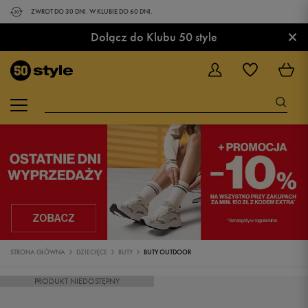
ZWROT DO 30 DNI. W KLUBIE DO 60 DNI.
×
Dołącz do Klubu 50 style
STRONA GŁÓWNA
DZIECIĘCE
BUTY
BUTY OUTDOOR
PRODUKT NIEDOSTĘPNY