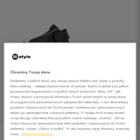
Chronimy Twoje dane
Dokładamy wszelkich starań, aby zakupy naszych Klientów były udane, a produkty,
które wybierają – najlepiej dopasowane do ich potrzeb. Robimy to jednak przy pełnym
poszanowaniu bezpieczeństwa wszystkich danych osobowych. Kliknij „OK”, jeśli
chcesz, abyśmy wykorzystywali informacje o Twoich zachowaniach na naszej stronie
do przygotowania personalizowanych specjalnie dla Ciebie treści, w tym rekomendacji
produktów dopasowanych do Twoich potrzeb i zainteresowań, spersonalizowanych
reklam czy zapamiętywanie wybranych preferencji. W każdej chwili możesz zmienić
swoją decyzję i ustawienia dotyczące plików cookie wybierając „Dostosuj”. Jeśli nie
1/4
chcesz otrzymywać spersonalizowanej oferty produktów, dopasowanych do Twoich
preferencji, wybierz „Odrzuć wszystkie”. W celu uzyskania więcej informacji, przeczytaj
naszą
politykę prywatności.