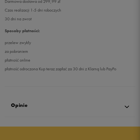
Darmowa dostawa od 299,99 zł
Czas realizacji 1-5 dni roboczych
30 dni na zwrot
Sposoby płatności:
przelew zwykły
za pobraniem
płatność online
płatność odroczona Kup teraz zapłać za 30 dni z Klarną lub PayPo
Opinie
Produkt nie posiada recenzji