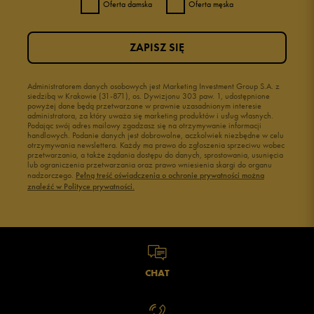
Oferta damska
Oferta męska
ZAPISZ SIĘ
Administratorem danych osobowych jest Marketing Investment Group S.A. z
siedzibą w Krakowie (31-871), os. Dywizjonu 303 paw. 1, udostępnione
powyżej dane będą przetwarzane w prawnie uzasadnionym interesie
administratora, za który uważa się marketing produktów i usług własnych.
Podając swój adres mailowy zgadzasz się na otrzymywanie informacji
handlowych. Podanie danych jest dobrowolne, aczkolwiek niezbędne w celu
otrzymywania newslettera. Każdy ma prawo do zgłoszenia sprzeciwu wobec
przetwarzania, a także żądania dostępu do danych, sprostowania, usunięcia
lub ograniczenia przetwarzania oraz prawo wniesienia skargi do organu
nadzorczego.
Pełną treść oświadczenia o ochronie prywatności można
znaleźć w Polityce prywatności.
CHAT