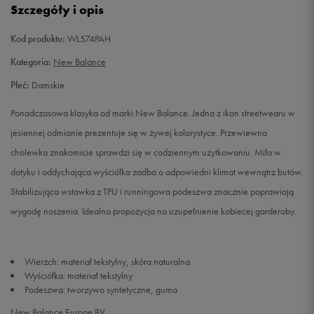
Szczegóły i opis
37
23,5 cm
Powiadom o dostępności
Kod produktu:
WL574PAH
37,5
24 cm
Powiadom o dostępności
Kategoria:
New Balance
Płeć:
Damskie
38
24,5 cm
Powiadom o dostępności
Ponadczasowa klasyka od marki New Balance. Jedna z ikon streetwearu w
39
25 cm
Powiadom o dostępności
jesiennej odmianie prezentuje się w żywej kolorystyce. Przewiewna
cholewka znakomicie sprawdzi się w codziennym użytkowaniu. Miła w
40
25,5 cm
Powiadom o dostępności
dotyku i oddychająca wyściółka zadba o odpowiedni klimat wewnątrz butów.
Stabilizująca wstawka z TPU i runningowa podeszwa znacznie poprawiają
40,5
26 cm
Powiadom o dostępności
wygodę noszenia. Idealna propozycja na uzupełnienie kobiecej garderoby.
Wierzch: materiał tekstylny, skóra naturalna
Wyściółka: materiał tekstylny
Podeszwa: tworzywo syntetyczne, guma
New Balance Europe BV