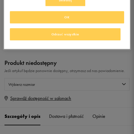
Dostosuj
0.0
(
0
)
OK
0
zł
z Vat
Odrzuć wszystkie
+ 0 PKT W
KLUBIE 50 STYLE
Produkt niedostępny
Jeśli artykuł będzie ponownie dostępny, otrzymasz od nas powiadomienie.
Wybierz rozmiar
Sprawdź dostępność w salonach
Rozmiary EU
Rozmiary US
36
22,5 cm
Powiadom o dostępności
Szczegóły i opis
Dostawa i płatność
Opinie
36,5
23 cm
Powiadom o dostępności