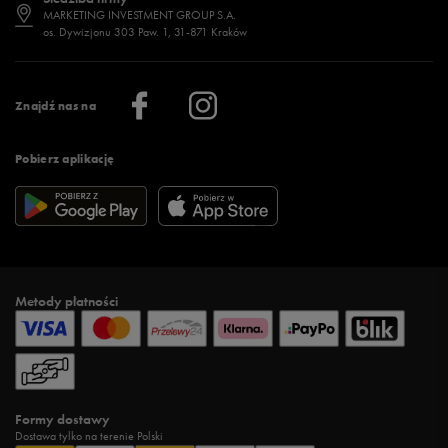
Jak wybrać buty na zimę?
Stylizacje damskie
Sklepy stacjonarne
MARKETING INVESTMENT GROUP S.A.
os. Dywizjonu 303 Paw. 1, 31-871 Kraków
Więcej >
Klub 50 style
Regulamin sklepu 50 style
Praca
Regulamin aplikacji 50 style
Informacje o firmie
Więcej regulaminów >
Znajdź nas na
Pobierz aplikację
Metody płatności
Formy dostawy
Dostawa tylko na terenie Polski