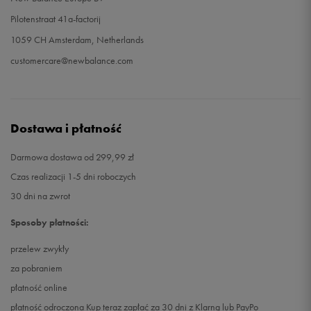
Pilotenstraat 41a-factorij
1059 CH Amsterdam, Netherlands
customercare@newbalance.com
Dostawa i płatność
Darmowa dostawa od 299,99 zł
Czas realizacji 1-5 dni roboczych
30 dni na zwrot
Sposoby płatności:
przelew zwykły
za pobraniem
płatność online
płatność odroczona Kup teraz zapłać za 30 dni z Klarną lub PayPo