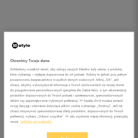
Chronimy Twoje dane
Dokładamy wszelkich starań, aby zakupy naszych Klientów były udane, a produkty,
które wybierają – najlepiej dopasowane do ich potrzeb. Robimy to jednak przy pełnym
poszanowaniu bezpieczeństwa wszystkich danych osobowych. Kliknij „OK”, jeśli
chcesz, abyśmy wykorzystywali informacje o Twoich zachowaniach na naszej stronie
do przygotowania personalizowanych specjalnie dla Ciebie treści, w tym rekomendacji
1/1
produktów dopasowanych do Twoich potrzeb i zainteresowań, spersonalizowanych
reklam czy zapamiętywanie wybranych preferencji. W każdej chwili możesz zmienić
swoją decyzję i ustawienia dotyczące plików cookie wybierając „Dostosuj”. Jeśli nie
chcesz otrzymywać spersonalizowanej oferty produktów, dopasowanych do Twoich
preferencji, wybierz „Odrzuć wszystkie”. W celu uzyskania więcej informacji, przeczytaj
naszą
politykę prywatności.
NEW BALANCE ML574