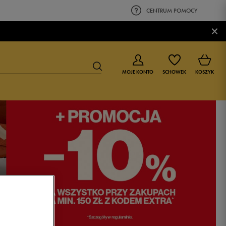
CENTRUM POMOCY
×
MOJE KONTO
SCHOWEK
KOSZYK
BUTY DLA CHŁOPCA
BUTY DLA DZIEWCZYNKI
0-4 lat
0-4 lat
4-8 lat
4-8 lat
9-16 lat
9-16 lat