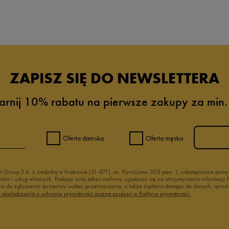
da recenzji
ZAPISZ SIĘ DO NEWSLETTERA
arnij 10% rabatu na pierwsze zakupy za min.
Oferta damska
Oferta męska
nt Group S.A. z siedzibą w Krakowie (31-871), os. Dywizjonu 303 paw. 1, udostępnione po
duktów i usług własnych. Podając swój adres mailowy zgadzasz się na otrzymywanie informacj
 do zgłoszenia sprzeciwu wobec przetwarzania, a także żądania dostępu do danych, sprost
ć oświadczenia o ochronie prywatności można znaleźć w Polityce prywatności.