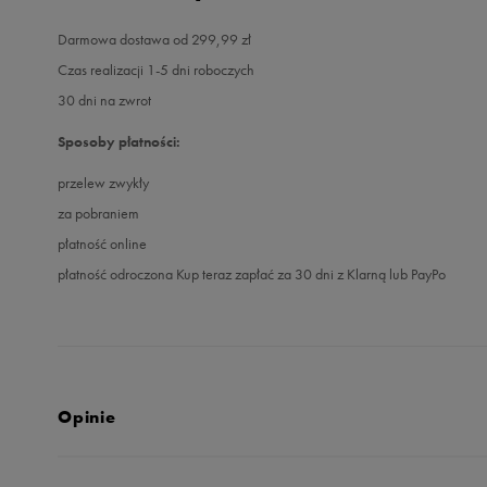
Darmowa dostawa od 299,99 zł
Czas realizacji 1-5 dni roboczych
30 dni na zwrot
Sposoby płatności:
przelew zwykły
za pobraniem
płatność online
płatność odroczona Kup teraz zapłać za 30 dni z Klarną lub PayPo
Opinie