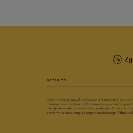
Produkt nie posia
Zg
Adres e-mail
Administratorem danych osobowych jest Marketing Investme
interesie administratora, za który uważa się marketing pro
niezbędne w celu otrzymywania newslettera. Każdy ma prawo
prawo wniesienia skargi do organu nadzorczego.
Pełną treś