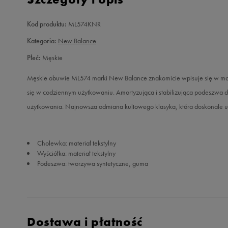
Kod produktu:
ML574KNR
Kategoria:
New Balance
Płeć:
Męskie
Męskie obuwie ML574 marki New Balance znakomicie wpisuje się w modn
się w codziennym użytkowaniu. Amortyzująca i stabilizująca podeszwa
użytkowania. Najnowsza odmiana kultowego klasyka, która doskonale uzu
Cholewka: materiał tekstylny
Wyściółka: materiał tekstylny
Podeszwa: tworzywa syntetyczne, guma
Dostawa i płatność