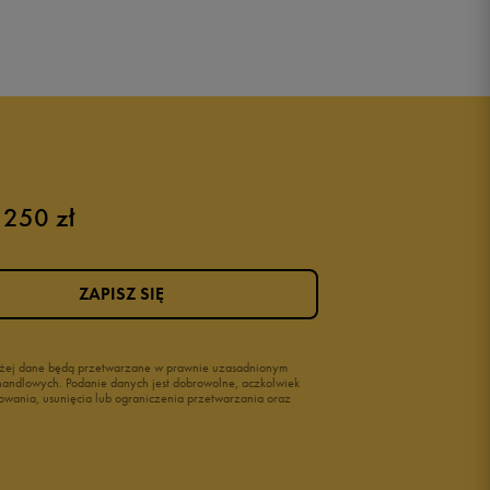
 250 zł
ZAPISZ SIĘ
wyżej dane będą przetwarzane w prawnie uzasadnionym
i handlowych. Podanie danych jest dobrowolne, aczkolwiek
owania, usunięcia lub ograniczenia przetwarzania oraz