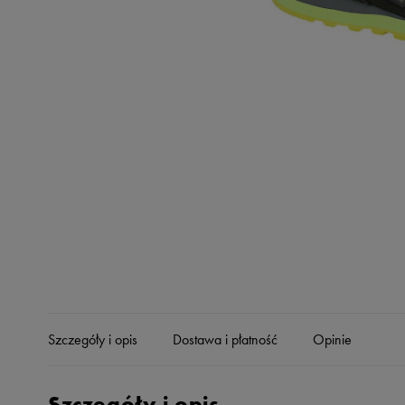
Skechers
Timberland
Umbro
Under Armour
Up8
U.S. Polo ASSN.
Vans
Szczegóły i opis
Dostawa i płatność
Opinie
Szczegóły i opis