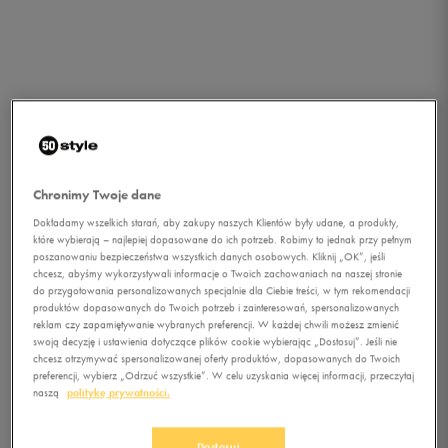
Chronimy Twoje dane
Dokładamy wszelkich starań, aby zakupy naszych Klientów były udane, a produkty,
które wybierają – najlepiej dopasowane do ich potrzeb. Robimy to jednak przy pełnym
poszanowaniu bezpieczeństwa wszystkich danych osobowych. Kliknij „OK”, jeśli
chcesz, abyśmy wykorzystywali informacje o Twoich zachowaniach na naszej stronie
do przygotowania personalizowanych specjalnie dla Ciebie treści, w tym rekomendacji
produktów dopasowanych do Twoich potrzeb i zainteresowań, spersonalizowanych
reklam czy zapamiętywanie wybranych preferencji. W każdej chwili możesz zmienić
swoją decyzję i ustawienia dotyczące plików cookie wybierając „Dostosuj”. Jeśli nie
chcesz otrzymywać spersonalizowanej oferty produktów, dopasowanych do Twoich
preferencji, wybierz „Odrzuć wszystkie”. W celu uzyskania więcej informacji, przeczytaj
1/5
naszą
politykę prywatności.
Dostosuj