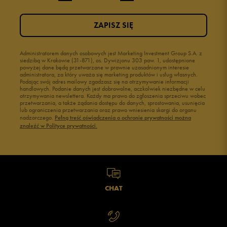
ZAPISZ SIĘ
Administratorem danych osobowych jest Marketing Investment Group S.A. z
siedzibą w Krakowie (31-871), os. Dywizjonu 303 paw. 1, udostępnione
powyżej dane będą przetwarzane w prawnie uzasadnionym interesie
administratora, za który uważa się marketing produktów i usług własnych.
Podając swój adres mailowy zgadzasz się na otrzymywanie informacji
handlowych. Podanie danych jest dobrowolne, aczkolwiek niezbędne w celu
otrzymywania newslettera. Każdy ma prawo do zgłoszenia sprzeciwu wobec
przetwarzania, a także żądania dostępu do danych, sprostowania, usunięcia
lub ograniczenia przetwarzania oraz prawo wniesienia skargi do organu
nadzorczego.
Pełną treść oświadczenia o ochronie prywatności można
znaleźć w Polityce prywatności.
CHAT