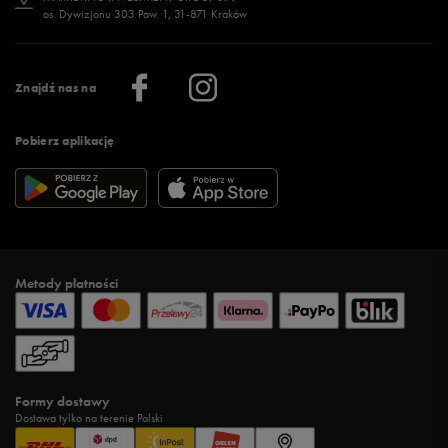
os. Dywizjonu 303 Paw. 1, 31-871 Kraków
Więcej >
Klub 50 style
Regulamin sklepu 50 style
Praca
Regulamin aplikacji 50 style
Informacje o firmie
Więcej regulaminów >
Znajdź nas na
Pobierz aplikację
Metody płatności
Formy dostawy
Dostawa tylko na terenie Polski