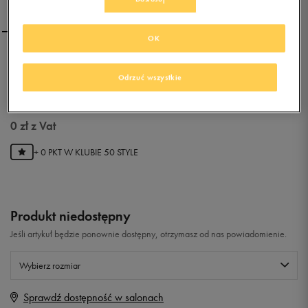
OK
NEW BALANCE U420BLU
Odrzuć wszystkie
0.0
(
0
)
0
zł
z Vat
+ 0 PKT W
KLUBIE 50 STYLE
Produkt niedostępny
Jeśli artykuł będzie ponownie dostępny, otrzymasz od nas powiadomienie.
Wybierz rozmiar
Sprawdź dostępność w salonach
Rozmiary EU
Rozmiary US