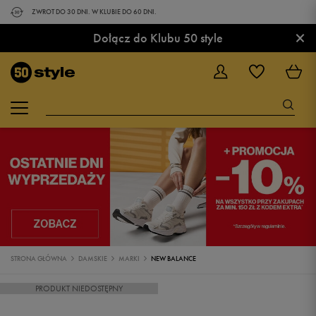
ZWROT DO 30 DNI. W KLUBIE DO 60 DNI.
×
Dołącz do Klubu 50 style
STRONA GŁÓWNA
DAMSKIE
MARKI
NEW BALANCE
PRODUKT NIEDOSTĘPNY