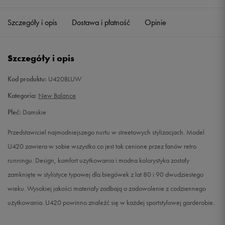
34
21 cm
Powiadom o dostępności
Szczegóły i opis
Dostawa i płatność
Opinie
34,5
21,5 cm
Powiadom o dostępności
Szczegóły i opis
36,5
23 cm
Powiadom o dostępności
Kod produktu:
U420BLUW
37
23,5 cm
Powiadom o dostępności
Kategoria:
New Balance
Płeć:
Damskie
37,5
24 cm
Powiadom o dostępności
Przedstawiciel najmodniejszego nurtu w streetowych stylizacjach. Model
38
24,5 cm
Powiadom o dostępności
U420 zawiera w sobie wszystko co jest tak cenione przez fanów retro
runningu. Design, komfort uzytkowania i modna kolorystyka zostały
zamknięte w stylistyce typowej dla biegówek z lat 80 i 90 dwudziestego
wieku. Wysokiej jakości materiały zadbają o zadowolenie z codziennego
użytkowania. U420 powinno znaleźć się w każdej sportstylowej garderobie.