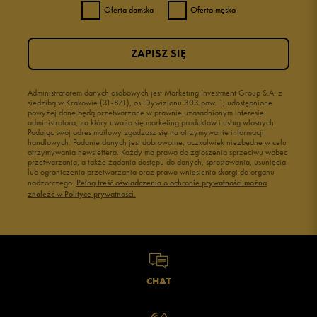
Oferta damska
Oferta męska
ZAPISZ SIĘ
Administratorem danych osobowych jest Marketing Investment Group S.A. z
siedzibą w Krakowie (31-871), os. Dywizjonu 303 paw. 1, udostępnione
powyżej dane będą przetwarzane w prawnie uzasadnionym interesie
administratora, za który uważa się marketing produktów i usług własnych.
Podając swój adres mailowy zgadzasz się na otrzymywanie informacji
handlowych. Podanie danych jest dobrowolne, aczkolwiek niezbędne w celu
otrzymywania newslettera. Każdy ma prawo do zgłoszenia sprzeciwu wobec
przetwarzania, a także żądania dostępu do danych, sprostowania, usunięcia
lub ograniczenia przetwarzania oraz prawo wniesienia skargi do organu
nadzorczego.
Pełną treść oświadczenia o ochronie prywatności można
znaleźć w Polityce prywatności.
CHAT