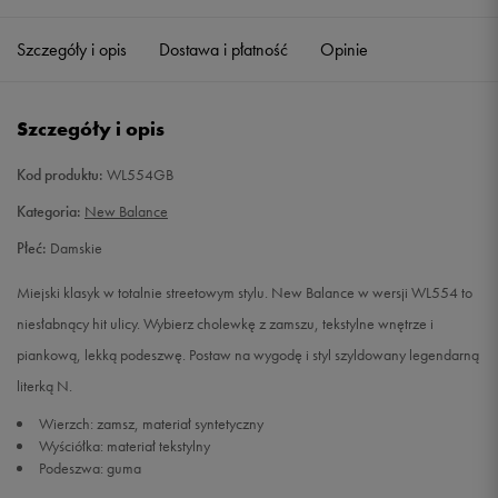
36
22,5 cm
Powiadom o dostępności
Szczegóły i opis
Dostawa i płatność
Opinie
36,5
23 cm
Powiadom o dostępności
Szczegóły i opis
37
23,5 cm
Powiadom o dostępności
Kod produktu:
WL554GB
37,5
24 cm
Powiadom o dostępności
Kategoria:
New Balance
Płeć:
Damskie
38
24,5 cm
Powiadom o dostępności
Miejski klasyk w totalnie streetowym stylu. New Balance w wersji WL554 to
39
25 cm
Powiadom o dostępności
niesłabnący hit ulicy. Wybierz cholewkę z zamszu, tekstylne wnętrze i
piankową, lekką podeszwę. Postaw na wygodę i styl szyldowany legendarną
40
25,5 cm
Powiadom o dostępności
literką N.
Wierzch: zamsz, materiał syntetyczny
40,5
26 cm
Powiadom o dostępności
Wyściółka: materiał tekstylny
Podeszwa: guma