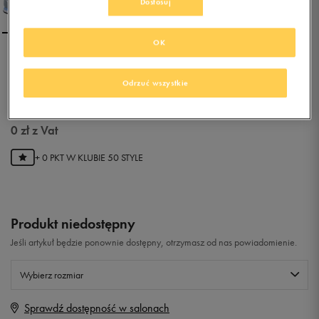
Dostosuj
OK
NEW BALANCE WL554GB
Odrzuć wszystkie
0.0
(
0
)
0
zł
z Vat
+ 0 PKT W
KLUBIE 50 STYLE
Produkt niedostępny
Jeśli artykuł będzie ponownie dostępny, otrzymasz od nas powiadomienie.
Wybierz rozmiar
Sprawdź dostępność w salonach
Rozmiary EU
Rozmiary US