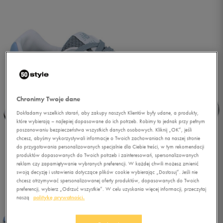
Chronimy Twoje dane
Dokładamy wszelkich starań, aby zakupy naszych Klientów były udane, a produkty,
które wybierają – najlepiej dopasowane do ich potrzeb. Robimy to jednak przy pełnym
poszanowaniu bezpieczeństwa wszystkich danych osobowych. Kliknij „OK”, jeśli
chcesz, abyśmy wykorzystywali informacje o Twoich zachowaniach na naszej stronie
do przygotowania personalizowanych specjalnie dla Ciebie treści, w tym rekomendacji
produktów dopasowanych do Twoich potrzeb i zainteresowań, spersonalizowanych
reklam czy zapamiętywanie wybranych preferencji. W każdej chwili możesz zmienić
swoją decyzję i ustawienia dotyczące plików cookie wybierając „Dostosuj”. Jeśli nie
chcesz otrzymywać spersonalizowanej oferty produktów, dopasowanych do Twoich
1/5
preferencji, wybierz „Odrzuć wszystkie”. W celu uzyskania więcej informacji, przeczytaj
naszą
politykę prywatności.