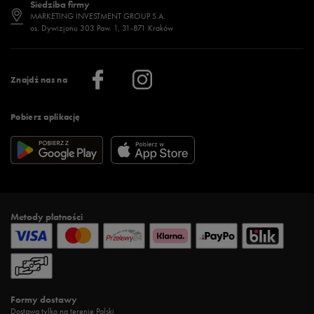
Siedziba firmy
Jak wybrać buty na zimę?
Stylizacje damskie
Sklepy stacjonarne
MARKETING INVESTMENT GROUP S.A.
os. Dywizjonu 303 Paw. 1, 31-871 Kraków
Więcej >
Klub 50 style
Regulamin sklepu 50 style
Praca
Regulamin aplikacji 50 style
Informacje o firmie
Więcej regulaminów >
Znajdź nas na
Pobierz aplikację
Metody płatności
Formy dostawy
Dostawa tylko na terenie Polski