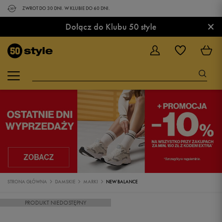
ZWROT DO 30 DNI. W KLUBIE DO 60 DNI.
×
Dołącz do Klubu 50 style
STRONA GŁÓWNA
DAMSKIE
MARKI
NEW BALANCE
PRODUKT NIEDOSTĘPNY