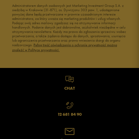
Administratorem danych osobowych jest Marketing Investment Group S.A. z
siedzibą w Krakowie (31-871), os. Dywizjonu 303 paw. 1, udostępnione
powyżej dane będą przetwarzane w prawnie uzasadnionym interesie
administratora, za który uważa się marketing produktów i usług własnych.
Podając swój adres mailowy zgadzasz się na otrzymywanie informacji
handlowych. Podanie danych jest dobrowolne, aczkolwiek niezbędne w celu
otrzymywania newslettera. Każdy ma prawo do zgłoszenia sprzeciwu wobec
przetwarzania, a także żądania dostępu do danych, sprostowania, usunięcia
lub ograniczenia przetwarzania oraz prawo wniesienia skargi do organu
nadzorczego.
Pełną treść oświadczenia o ochronie prywatności można
znaleźć w Polityce prywatności.
CHAT
12 681 84 90