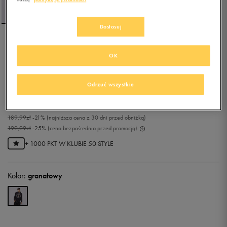
Dostosuj
NEW ERA BLUZA WORLD
OK
SERIES OS LA DODGERS
LOS ANGELES DODGERS
Odrzuć wszystkie
0.0
(
0
)
149,99
zł
z Vat
189,99
zł
-21%
(najniższa cena z 30 dni przed obniżką)
199,99
zł
-25%
(cena bezpośrednio przed promocją)
+ 1000 PKT W
KLUBIE 50 STYLE
Kolor:
granatowy