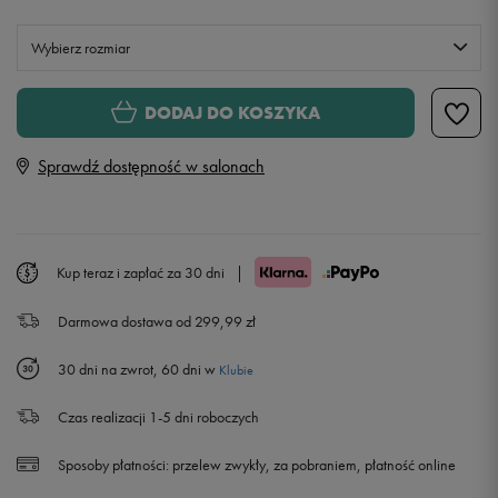
Wybierz rozmiar
S
DODAJ DO KOSZYKA
Sprawdź dostępność w salonach
M
L
Kup teraz i zapłać za 30 dni
|
XL
Darmowa dostawa od 299,99 zł
30 dni na zwrot, 60 dni w
Klubie
Czas realizacji 1-5 dni roboczych
Sposoby płatności:
przelew zwykły, za pobraniem, płatność online