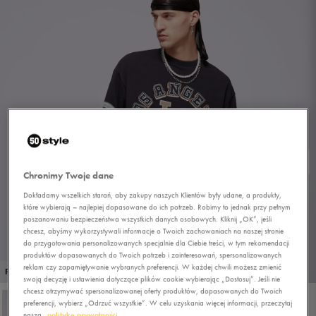
Chronimy Twoje dane
Dokładamy wszelkich starań, aby zakupy naszych Klientów były udane, a produkty,
które wybierają – najlepiej dopasowane do ich potrzeb. Robimy to jednak przy pełnym
poszanowaniu bezpieczeństwa wszystkich danych osobowych. Kliknij „OK”, jeśli
chcesz, abyśmy wykorzystywali informacje o Twoich zachowaniach na naszej stronie
do przygotowania personalizowanych specjalnie dla Ciebie treści, w tym rekomendacji
produktów dopasowanych do Twoich potrzeb i zainteresowań, spersonalizowanych
reklam czy zapamiętywanie wybranych preferencji. W każdej chwili możesz zmienić
1/4
PROMO: DO -30%
swoją decyzję i ustawienia dotyczące plików cookie wybierając „Dostosuj”. Jeśli nie
chcesz otrzymywać spersonalizowanej oferty produktów, dopasowanych do Twoich
preferencji, wybierz „Odrzuć wszystkie”. W celu uzyskania więcej informacji, przeczytaj
naszą
politykę prywatności.