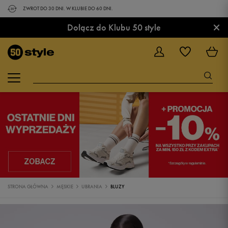
ZWROT DO 30 DNI. W KLUBIE DO 60 DNI.
×
Dołącz do Klubu 50 style
STRONA GŁÓWNA
MĘSKIE
UBRANIA
BLUZY