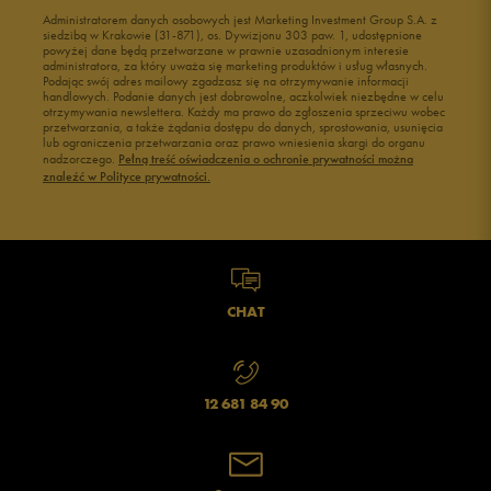
Administratorem danych osobowych jest Marketing Investment Group S.A. z
siedzibą w Krakowie (31-871), os. Dywizjonu 303 paw. 1, udostępnione
powyżej dane będą przetwarzane w prawnie uzasadnionym interesie
administratora, za który uważa się marketing produktów i usług własnych.
Podając swój adres mailowy zgadzasz się na otrzymywanie informacji
handlowych. Podanie danych jest dobrowolne, aczkolwiek niezbędne w celu
otrzymywania newslettera. Każdy ma prawo do zgłoszenia sprzeciwu wobec
przetwarzania, a także żądania dostępu do danych, sprostowania, usunięcia
lub ograniczenia przetwarzania oraz prawo wniesienia skargi do organu
nadzorczego.
Pełną treść oświadczenia o ochronie prywatności można
znaleźć w Polityce prywatności.
CHAT
12 681 84 90