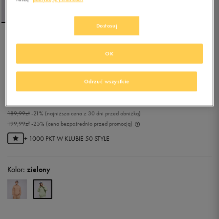
Dostosuj
NEW ERA BLUZA Z
OK
KAPTUREM NE WASHED
OVERSIZED NONE
Odrzuć wszystkie
0.0
(
0
)
149,99
zł
z Vat
189,99
zł
-21%
(najniższa cena z 30 dni przed obniżką)
199,99
zł
-25%
(cena bezpośrednio przed promocją)
+ 1000 PKT W
KLUBIE 50 STYLE
Kolor:
zielony