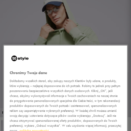
Chronimy Twoje dane
Dokładamy wszelkich starań, aby zakupy naszych Klientów były udane, a produkty,
które wybierają – najlepiej dopasowane do ich potrzeb. Robimy to jednak przy pełnym
poszanowaniu bezpieczeństwa wszystkich danych osobowych. Kliknij „OK”, jeśli
chcesz, abyśmy wykorzystywali informacje o Twoich zachowaniach na naszej stronie
do przygotowania personalizowanych specjalnie dla Ciebie treści, w tym rekomendacji
produktów dopasowanych do Twoich potrzeb i zainteresowań, spersonalizowanych
reklam czy zapamiętywanie wybranych preferencji. W każdej chwili możesz zmienić
1/4
PROMO: DO -30%
swoją decyzję i ustawienia dotyczące plików cookie wybierając „Dostosuj”. Jeśli nie
chcesz otrzymywać spersonalizowanej oferty produktów, dopasowanych do Twoich
preferencji, wybierz „Odrzuć wszystkie”. W celu uzyskania więcej informacji, przeczytaj
naszą
politykę prywatności.