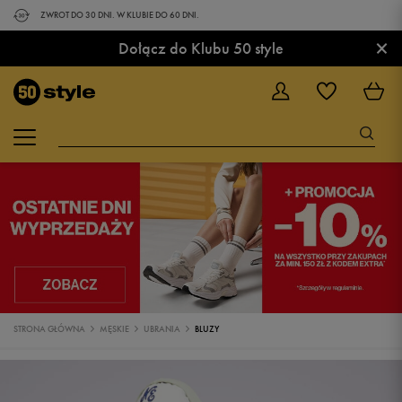
ZWROT DO 30 DNI. W KLUBIE DO 60 DNI.
×
Dołącz do Klubu 50 style
STRONA GŁÓWNA
MĘSKIE
UBRANIA
BLUZY