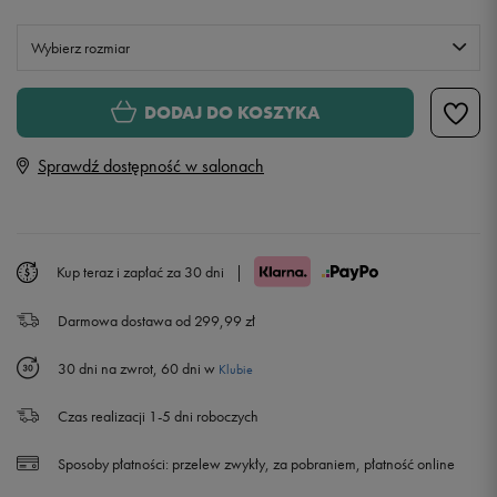
Wybierz rozmiar
S
DODAJ DO KOSZYKA
Sprawdź dostępność w salonach
M
L
Kup teraz i zapłać za 30 dni
|
XL
Darmowa dostawa od 299,99 zł
30 dni na zwrot, 60 dni w
Klubie
Czas realizacji 1-5 dni roboczych
Sposoby płatności:
przelew zwykły, za pobraniem, płatność online