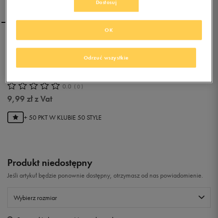
Dostosuj
OK
NEW ERA CZAPKA TEAM
LEOPARD NEW YORK
Odrzuć wszystkie
GIANTS
0.0
(
0
)
9,99
zł
z Vat
+ 50 PKT W
KLUBIE 50 STYLE
Produkt niedostępny
Jeśli artykuł będzie ponownie dostępny, otrzymasz od nas powiadomienie.
Wybierz rozmiar