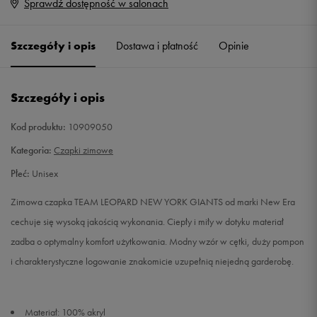
Sprawdź dostępność w salonach
Rozmiary EU
Rozmiary US
ONE SIZE
Powiadom o dostępności
Szczegóły i opis
Dostawa i płatność
Opinie
Szczegóły i opis
Kod produktu:
10909050
Kategoria:
Czapki zimowe
Płeć:
Unisex
Zimowa czapka TEAM LEOPARD NEW YORK GIANTS od marki New Era
cechuje się wysoką jakością wykonania. Ciepły i miły w dotyku materiał
zadba o optymalny komfort użytkowania. Modny wzór w cętki, duży pompon
i charakterystyczne logowanie znakomicie uzupełnią niejedną garderobę.
Materiał: 100% akryl