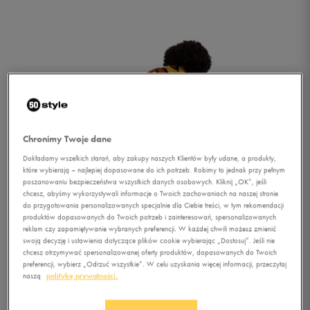
Chronimy Twoje dane
Dokładamy wszelkich starań, aby zakupy naszych Klientów były udane, a produkty,
które wybierają – najlepiej dopasowane do ich potrzeb. Robimy to jednak przy pełnym
poszanowaniu bezpieczeństwa wszystkich danych osobowych. Kliknij „OK”, jeśli
chcesz, abyśmy wykorzystywali informacje o Twoich zachowaniach na naszej stronie
do przygotowania personalizowanych specjalnie dla Ciebie treści, w tym rekomendacji
produktów dopasowanych do Twoich potrzeb i zainteresowań, spersonalizowanych
reklam czy zapamiętywanie wybranych preferencji. W każdej chwili możesz zmienić
swoją decyzję i ustawienia dotyczące plików cookie wybierając „Dostosuj”. Jeśli nie
chcesz otrzymywać spersonalizowanej oferty produktów, dopasowanych do Twoich
1/4
preferencji, wybierz „Odrzuć wszystkie”. W celu uzyskania więcej informacji, przeczytaj
naszą
politykę prywatności.