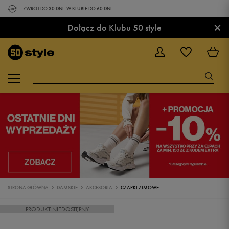
ZWROT DO 30 DNI. W KLUBIE DO 60 DNI.
×
Dołącz do Klubu 50 style
STRONA GŁÓWNA
DAMSKIE
AKCESORIA
CZAPKI ZIMOWE
PRODUKT NIEDOSTĘPNY