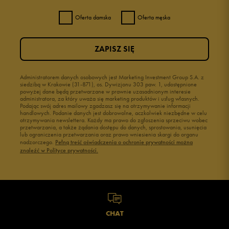
Oferta damska
Oferta męska
ZAPISZ SIĘ
Administratorem danych osobowych jest Marketing Investment Group S.A. z
siedzibą w Krakowie (31-871), os. Dywizjonu 303 paw. 1, udostępnione
powyżej dane będą przetwarzane w prawnie uzasadnionym interesie
administratora, za który uważa się marketing produktów i usług własnych.
Podając swój adres mailowy zgadzasz się na otrzymywanie informacji
handlowych. Podanie danych jest dobrowolne, aczkolwiek niezbędne w celu
otrzymywania newslettera. Każdy ma prawo do zgłoszenia sprzeciwu wobec
przetwarzania, a także żądania dostępu do danych, sprostowania, usunięcia
lub ograniczenia przetwarzania oraz prawo wniesienia skargi do organu
nadzorczego.
Pełną treść oświadczenia o ochronie prywatności można
znaleźć w Polityce prywatności.
CHAT