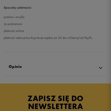
Sposoby płatności:
przelew zwykły
za pobraniem
płatność online
płatność odroczona Kup teraz zapłać za 30 dni z Klarną lub PayPo
Opinie
Produkt nie posiada recenzji
ZAPISZ SIĘ DO
NEWSLETTERA