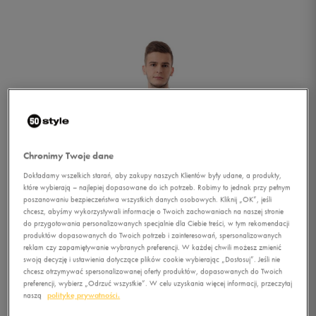
Chronimy Twoje dane
Dokładamy wszelkich starań, aby zakupy naszych Klientów były udane, a produkty,
które wybierają – najlepiej dopasowane do ich potrzeb. Robimy to jednak przy pełnym
poszanowaniu bezpieczeństwa wszystkich danych osobowych. Kliknij „OK”, jeśli
chcesz, abyśmy wykorzystywali informacje o Twoich zachowaniach na naszej stronie
do przygotowania personalizowanych specjalnie dla Ciebie treści, w tym rekomendacji
produktów dopasowanych do Twoich potrzeb i zainteresowań, spersonalizowanych
reklam czy zapamiętywanie wybranych preferencji. W każdej chwili możesz zmienić
swoją decyzję i ustawienia dotyczące plików cookie wybierając „Dostosuj”. Jeśli nie
1/6
chcesz otrzymywać spersonalizowanej oferty produktów, dopasowanych do Twoich
preferencji, wybierz „Odrzuć wszystkie”. W celu uzyskania więcej informacji, przeczytaj
naszą
politykę prywatności.