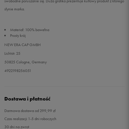
swobodne poruszanie się. Duża grafika prezentuje kultowy produkt z którego
słynie marka.
Materiał: 100% bawełna
Prosty krój
NEW ERA CAP GMBH
Lichtstr. 25
50825 Cologne, Germany
4922198256051
Dostawa i płatność
Darmowa dostawa od 299,99 zł
Czas realizacji 1-5 dni roboczych
30 dni na zwrot