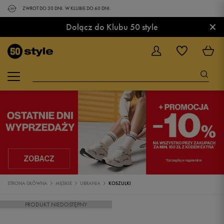
ZWROT DO 30 DNI. W KLUBIE DO 60 DNI.
×
Dołącz do Klubu 50 style
STRONA GŁÓWNA
MĘSKIE
UBRANIA
KOSZULKI
PRODUKT NIEDOSTĘPNY