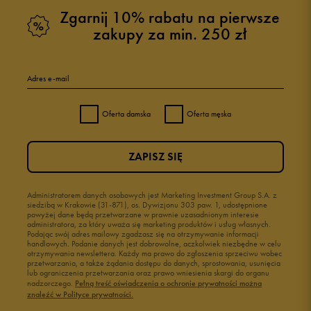
Zgarnij 10% rabatu na pierwsze
zakupy za min. 250 zł
Adres e-mail
Oferta damska
Oferta męska
ZAPISZ SIĘ
Administratorem danych osobowych jest Marketing Investment Group S.A. z
siedzibą w Krakowie (31-871), os. Dywizjonu 303 paw. 1, udostępnione
powyżej dane będą przetwarzane w prawnie uzasadnionym interesie
administratora, za który uważa się marketing produktów i usług własnych.
Podając swój adres mailowy zgadzasz się na otrzymywanie informacji
handlowych. Podanie danych jest dobrowolne, aczkolwiek niezbędne w celu
otrzymywania newslettera. Każdy ma prawo do zgłoszenia sprzeciwu wobec
przetwarzania, a także żądania dostępu do danych, sprostowania, usunięcia
lub ograniczenia przetwarzania oraz prawo wniesienia skargi do organu
nadzorczego.
Pełną treść oświadczenia o ochronie prywatności można
znaleźć w Polityce prywatności.