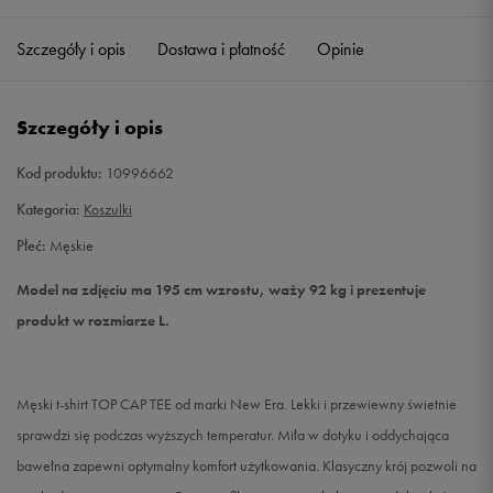
Szczegóły i opis
Dostawa i płatność
Opinie
M
Powiadom o dostępności
L
Powiadom o dostępności
Szczegóły i opis
XXL
Powiadom o dostępności
Kod produktu:
10996662
Kategoria:
Koszulki
Płeć:
Męskie
Model na zdjęciu ma 195 cm wzrostu, waży 92 kg i prezentuje
produkt w rozmiarze L.
Męski t-shirt TOP CAP TEE od marki New Era. Lekki i przewiewny świetnie
sprawdzi się podczas wyższych temperatur. Miła w dotyku i oddychająca
bawełna zapewni optymalny komfort użytkowania. Klasyczny krój pozwoli na