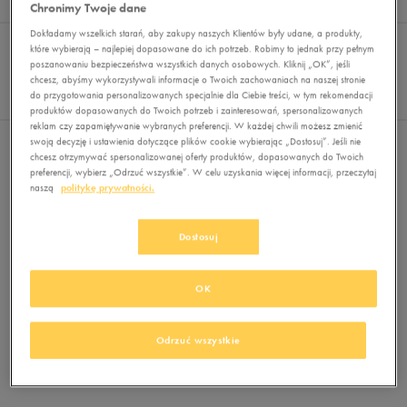
Wyników
0
Chronimy Twoje dane
Dokładamy wszelkich starań, aby zakupy naszych Klientów były udane, a produkty,
Sortuj:
FILTRUJ
REKOMENDOWANE
które wybierają – najlepiej dopasowane do ich potrzeb. Robimy to jednak przy pełnym
Pokaż
poszanowaniu bezpieczeństwa wszystkich danych osobowych. Kliknij „OK”, jeśli
chcesz, abyśmy wykorzystywali informacje o Twoich zachowaniach na naszej stronie
60
do przygotowania personalizowanych specjalnie dla Ciebie treści, w tym rekomendacji
z 0
produktów dopasowanych do Twoich potrzeb i zainteresowań, spersonalizowanych
reklam czy zapamiętywanie wybranych preferencji. W każdej chwili możesz zmienić
swoją decyzję i ustawienia dotyczące plików cookie wybierając „Dostosuj”. Jeśli nie
Nie wybrano filtrów
chcesz otrzymywać spersonalizowanej oferty produktów, dopasowanych do Twoich
preferencji, wybierz „Odrzuć wszystkie”. W celu uzyskania więcej informacji, przeczytaj
naszą
politykę prywatności.
Dostosuj
OK
Brak produktów do wyświetlenia
Zmień kryteria wyszukiwania lub
Odrzuć wszystkie
usuń wybrane filtry