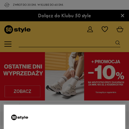
ZWROT DO 30 DNI. W KLUBIE DO 60 DNI.
×
Dołącz do Klubu 50 style
STRONA GŁÓWNA
NIKE AIR HEIGHTS
NIKE AIR HEIGHTS