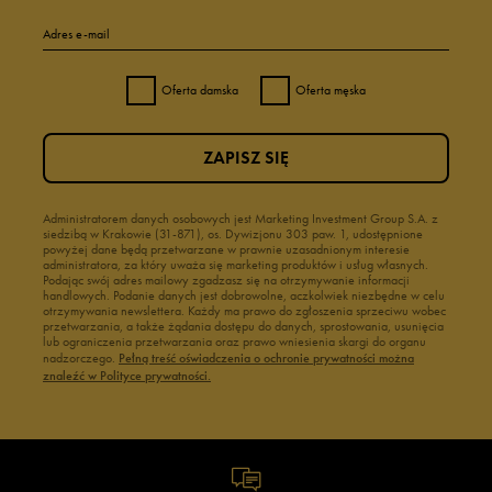
Adres e-mail
Oferta damska
Oferta męska
ZAPISZ SIĘ
Administratorem danych osobowych jest Marketing Investment Group S.A. z
siedzibą w Krakowie (31-871), os. Dywizjonu 303 paw. 1, udostępnione
powyżej dane będą przetwarzane w prawnie uzasadnionym interesie
administratora, za który uważa się marketing produktów i usług własnych.
Podając swój adres mailowy zgadzasz się na otrzymywanie informacji
handlowych. Podanie danych jest dobrowolne, aczkolwiek niezbędne w celu
otrzymywania newslettera. Każdy ma prawo do zgłoszenia sprzeciwu wobec
przetwarzania, a także żądania dostępu do danych, sprostowania, usunięcia
lub ograniczenia przetwarzania oraz prawo wniesienia skargi do organu
nadzorczego.
Pełną treść oświadczenia o ochronie prywatności można
znaleźć w Polityce prywatności.