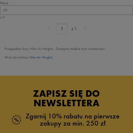
Pokaż
60
z 0
z
1
Przeglądasz buty
Nike Air Heights
. Dostępne modele tych sneakersów:
Wróć do kolekcji
Nike Air Heights
ZAPISZ SIĘ DO
NEWSLETTERA
Zgarnij 10% rabatu na pierwsze
zakupy za min. 250 zł