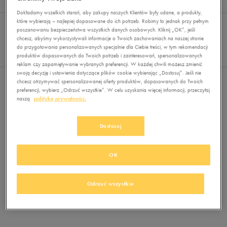
Wyników
0
Dokładamy wszelkich starań, aby zakupy naszych Klientów były udane, a produkty,
Sortuj:
które wybierają – najlepiej dopasowane do ich potrzeb. Robimy to jednak przy pełnym
FILTRUJ
REKOMENDOWANE
poszanowaniu bezpieczeństwa wszystkich danych osobowych. Kliknij „OK”, jeśli
Pokaż
chcesz, abyśmy wykorzystywali informacje o Twoich zachowaniach na naszej stronie
60
do przygotowania personalizowanych specjalnie dla Ciebie treści, w tym rekomendacji
produktów dopasowanych do Twoich potrzeb i zainteresowań, spersonalizowanych
z 0
reklam czy zapamiętywanie wybranych preferencji. W każdej chwili możesz zmienić
swoją decyzję i ustawienia dotyczące plików cookie wybierając „Dostosuj”. Jeśli nie
Nie wybrano filtrów
chcesz otrzymywać spersonalizowanej oferty produktów, dopasowanych do Twoich
preferencji, wybierz „Odrzuć wszystkie”. W celu uzyskania więcej informacji, przeczytaj
naszą
politykę prywatności.
Dostosuj
OK
Brak produktów do wyświetlenia
Zmień kryteria wyszukiwania lub
Odrzuć wszystkie
usuń wybrane filtry