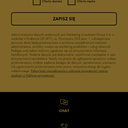
Oferta damska
Oferta męska
ZAPISZ SIĘ
Administratorem danych osobowych jest Marketing Investment Group S.A. z
siedzibą w Krakowie (31-871), os. Dywizjonu 303 paw. 1, udostępnione
powyżej dane będą przetwarzane w prawnie uzasadnionym interesie
administratora, za który uważa się marketing produktów i usług własnych.
Podając swój adres mailowy zgadzasz się na otrzymywanie informacji
handlowych. Podanie danych jest dobrowolne, aczkolwiek niezbędne w celu
otrzymywania newslettera. Każdy ma prawo do zgłoszenia sprzeciwu wobec
przetwarzania, a także żądania dostępu do danych, sprostowania, usunięcia
lub ograniczenia przetwarzania oraz prawo wniesienia skargi do organu
nadzorczego.
Pełną treść oświadczenia o ochronie prywatności można
znaleźć w Polityce prywatności.
CHAT