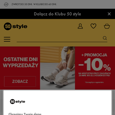
ZWROT DO 30 DNI. W KLUBIE DO 60 DNI.
×
Dołącz do Klubu 50 style
STRONA GŁÓWNA
NIKE AIR MAX VISION
NIKE AIR MAX VISION
Chronimy Twoje dane