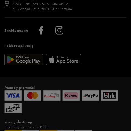
Jak wybrać buty na zimę?
Stylizacje damskie
Sklepy stacjonarne
MARKETING INVESTMENT GROUP S.A.
os. Dywizjonu 303 Paw. 1, 31-871 Kraków
Więcej >
Klub 50 style
Regulamin sklepu 50 style
Praca
Regulamin aplikacji 50 style
Informacje o firmie
Więcej regulaminów >
Znajdź nas na
Pobierz aplikację
Metody płatności
Formy dostawy
Dostawa tylko na terenie Polski