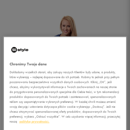
Chronimy Twoje dane
Dokładamy wszelkich starań, aby zakupy naszych Klientów były udane, a produkty,
które wybierają – najlepiej dopasowane do ich potrzeb. Robimy to jednak przy pełnym
poszanowaniu bezpieczeństwa wszystkich danych osobowych. Kliknij „OK”, jeśli
chcesz, abyśmy wykorzystywali informacje o Twoich zachowaniach na naszej stronie
do przygotowania personalizowanych specjalnie dla Ciebie treści, w tym rekomendacji
produktów dopasowanych do Twoich potrzeb i zainteresowań, spersonalizowanych
reklam czy zapamiętywanie wybranych preferencji. W każdej chwili możesz zmienić
swoją decyzję i ustawienia dotyczące plików cookie wybierając „Dostosuj”. Jeśli nie
1/6
chcesz otrzymywać spersonalizowanej oferty produktów, dopasowanych do Twoich
preferencji, wybierz „Odrzuć wszystkie”. W celu uzyskania więcej informacji, przeczytaj
naszą
politykę prywatności.