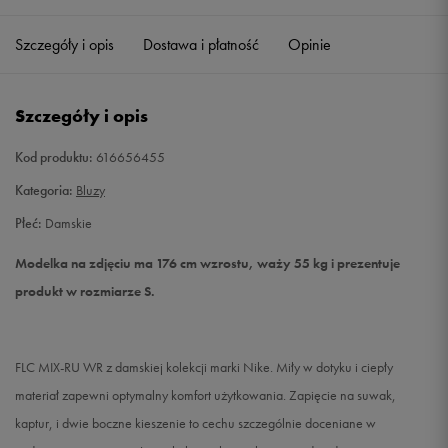
Szczegóły i opis
Dostawa i płatność
Opinie
S
Powiadom o dostępności
M
Powiadom o dostępności
Szczegóły i opis
Kod produktu:
616656455
Kategoria:
Bluzy
Płeć:
Damskie
Modelka na zdjęciu ma 176 cm wzrostu, waży 55 kg i prezentuje
produkt w rozmiarze S.
FLC MIX-RU WR z damskiej kolekcji marki Nike. Miły w dotyku i ciepły
materiał zapewni optymalny komfort użytkowania. Zapięcie na suwak,
kaptur, i dwie boczne kieszenie to cechu szczególnie doceniane w