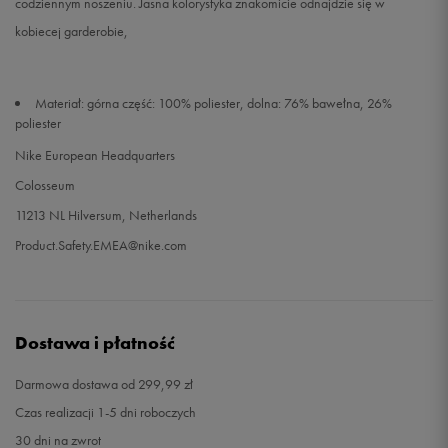
codziennym noszeniu. Jasna kolorystyka znakomicie odnajdzie się w
kobiecej garderobie,
Materiał: górna część: 100% poliester, dolna: 76% bawełna, 26%
poliester
Nike European Headquarters
Colosseum
11213 NL Hilversum, Netherlands
Product.Safety.EMEA@nike.com
Dostawa i płatność
Darmowa dostawa od 299,99 zł
Czas realizacji 1-5 dni roboczych
30 dni na zwrot