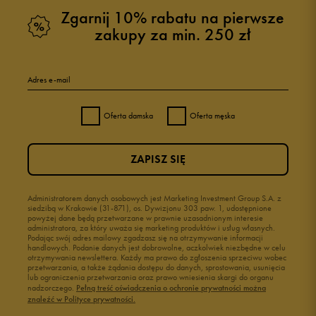
Zgarnij 10% rabatu na pierwsze
zakupy za min. 250 zł
Adres e-mail
Oferta damska
Oferta męska
ZAPISZ SIĘ
Administratorem danych osobowych jest Marketing Investment Group S.A. z
siedzibą w Krakowie (31-871), os. Dywizjonu 303 paw. 1, udostępnione
powyżej dane będą przetwarzane w prawnie uzasadnionym interesie
administratora, za który uważa się marketing produktów i usług własnych.
Podając swój adres mailowy zgadzasz się na otrzymywanie informacji
handlowych. Podanie danych jest dobrowolne, aczkolwiek niezbędne w celu
otrzymywania newslettera. Każdy ma prawo do zgłoszenia sprzeciwu wobec
przetwarzania, a także żądania dostępu do danych, sprostowania, usunięcia
lub ograniczenia przetwarzania oraz prawo wniesienia skargi do organu
nadzorczego.
Pełną treść oświadczenia o ochronie prywatności można
znaleźć w Polityce prywatności.