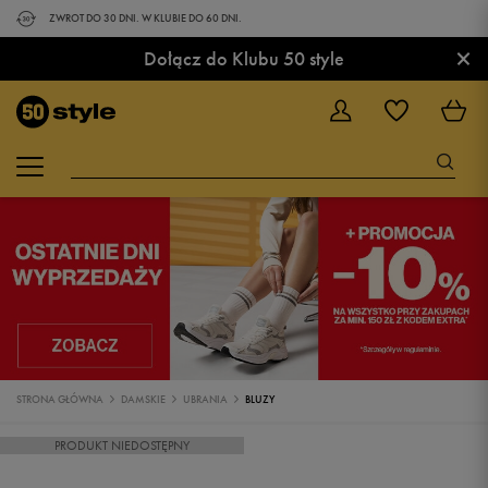
ZWROT DO 30 DNI. W KLUBIE DO 60 DNI.
×
Dołącz do Klubu 50 style
STRONA GŁÓWNA
DAMSKIE
UBRANIA
BLUZY
PRODUKT NIEDOSTĘPNY