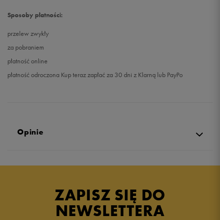
Sposoby płatności:
przelew zwykły
za pobraniem
płatność online
płatność odroczona Kup teraz zapłać za 30 dni z Klarną lub PayPo
Opinie
Produkt nie posiada recenzji
ZAPISZ SIĘ DO
NEWSLETTERA