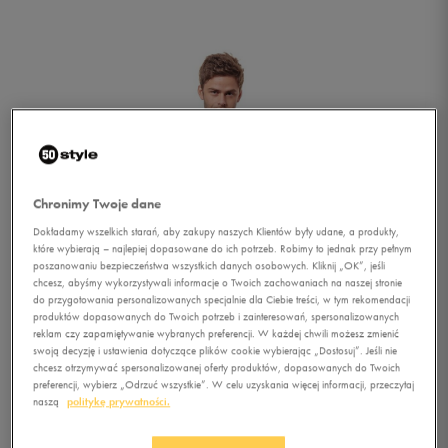
Chronimy Twoje dane
Dokładamy wszelkich starań, aby zakupy naszych Klientów były udane, a produkty,
które wybierają – najlepiej dopasowane do ich potrzeb. Robimy to jednak przy pełnym
poszanowaniu bezpieczeństwa wszystkich danych osobowych. Kliknij „OK”, jeśli
chcesz, abyśmy wykorzystywali informacje o Twoich zachowaniach na naszej stronie
do przygotowania personalizowanych specjalnie dla Ciebie treści, w tym rekomendacji
produktów dopasowanych do Twoich potrzeb i zainteresowań, spersonalizowanych
reklam czy zapamiętywanie wybranych preferencji. W każdej chwili możesz zmienić
swoją decyzję i ustawienia dotyczące plików cookie wybierając „Dostosuj”. Jeśli nie
chcesz otrzymywać spersonalizowanej oferty produktów, dopasowanych do Twoich
1/5
preferencji, wybierz „Odrzuć wszystkie”. W celu uzyskania więcej informacji, przeczytaj
naszą
politykę prywatności.