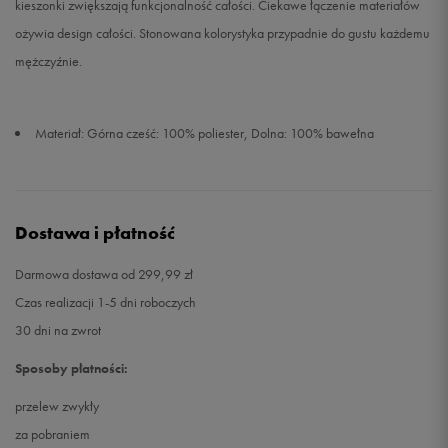
kieszonki zwiększają funkcjonalność całości. Ciekawe łączenie materiałów
ożywia design całości. Stonowana kolorystyka przypadnie do gustu każdemu
mężczyźnie.
Materiał: Górna cześć: 100% poliester, Dolna: 100% bawełna
Dostawa i płatność
Darmowa dostawa od 299,99 zł
Czas realizacji 1-5 dni roboczych
30 dni na zwrot
Sposoby płatności:
przelew zwykły
za pobraniem