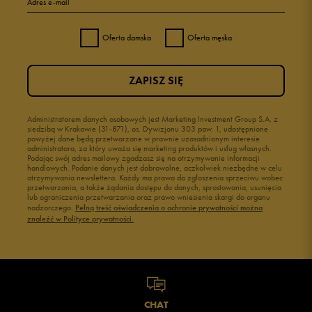
Adres e-mail
Oferta damska
Oferta męska
ZAPISZ SIĘ
Administratorem danych osobowych jest Marketing Investment Group S.A. z
siedzibą w Krakowie (31-871), os. Dywizjonu 303 paw. 1, udostępnione
powyżej dane będą przetwarzane w prawnie uzasadnionym interesie
administratora, za który uważa się marketing produktów i usług własnych.
Podając swój adres mailowy zgadzasz się na otrzymywanie informacji
handlowych. Podanie danych jest dobrowolne, aczkolwiek niezbędne w celu
otrzymywania newslettera. Każdy ma prawo do zgłoszenia sprzeciwu wobec
przetwarzania, a także żądania dostępu do danych, sprostowania, usunięcia
lub ograniczenia przetwarzania oraz prawo wniesienia skargi do organu
nadzorczego.
Pełną treść oświadczenia o ochronie prywatności można
znaleźć w Polityce prywatności.
CHAT