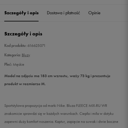
Szczegóły i opis
Dostawa i płatność
Opinie
S
Powiadom o dostępności
M
Powiadom o dostępności
Szczegóły i opis
L
Powiadom o dostępności
Kod produktu:
616625071
Kategoria:
Bluzy
XL
Powiadom o dostępności
Płeć:
Męskie
XXL
Powiadom o dostępności
Model na zdjęciu ma 183 cm wzrostu, waży 73 kg i prezentuje
produkt w rozmiarze M.
XXXL
Powiadom o dostępności
Sportstylowa propozycja od marki Nike. Bluza FLEECE MIX-RU WR
znakomicie sprawdzi się w każdych warunkach. Ciepła i miła w dotyku
zapewni duży komfort noszenia. Kaptur, zapięcie na suwak i dwie boczne