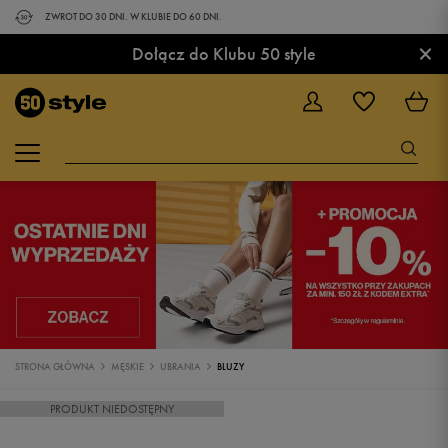
ZWROT DO 30 DNI. W KLUBIE DO 60 DNI.
×
Dołącz do Klubu 50 style
STRONA GŁÓWNA
MĘSKIE
UBRANIA
BLUZY
PRODUKT NIEDOSTĘPNY