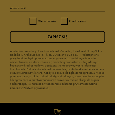
Adres e-mail
Oferta damska
Oferta męska
ZAPISZ SIĘ
Administratorem danych osobowych jest Marketing Investment Group S.A. z
siedzibą w Krakowie (31-871), os. Dywizjonu 303 paw. 1, udostępnione
powyżej dane będą przetwarzane w prawnie uzasadnionym interesie
administratora, za który uważa się marketing produktów i usług własnych.
Podając swój adres mailowy zgadzasz się na otrzymywanie informacji
handlowych. Podanie danych jest dobrowolne, aczkolwiek niezbędne w celu
otrzymywania newslettera. Każdy ma prawo do zgłoszenia sprzeciwu wobec
przetwarzania, a także żądania dostępu do danych, sprostowania, usunięcia
lub ograniczenia przetwarzania oraz prawo wniesienia skargi do organu
nadzorczego.
Pełną treść oświadczenia o ochronie prywatności można
znaleźć w Polityce prywatności.