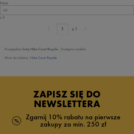
Pokaż
60
z 0
z
1
Przeglądasz
buty Nike Court Royale .
Dostępne modele:
Wróć do kolekcji:
Nike Court Royale
ZAPISZ SIĘ DO
NEWSLETTERA
Zgarnij 10% rabatu na pierwsze
zakupy za min. 250 zł