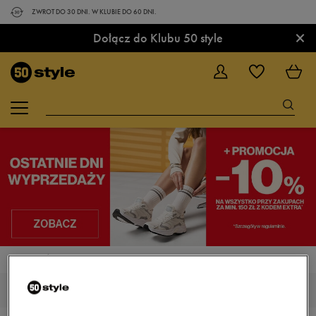
ZWROT DO 30 DNI. W KLUBIE DO 60 DNI.
×
Dołącz do Klubu 50 style
STRONA GŁÓWNA
NIKE COURT ROYALE
NIKE COURT ROYALE