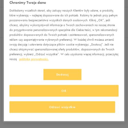
Wyników
0
Chronimy Twoje dane
Dokładamy wszelkich starań, aby zakupy naszych Klientów były udane, a produkty,
Sortuj:
FILTRUJ
REKOMENDOWANE
które wybierają – najlepiej dopasowane do ich potrzeb. Robimy to jednak przy pełnym
Pokaż
poszanowaniu bezpieczeństwa wszystkich danych osobowych. Kliknij „OK”, jeśli
chcesz, abyśmy wykorzystywali informacje o Twoich zachowaniach na naszej stronie
60
do przygotowania personalizowanych specjalnie dla Ciebie treści, w tym rekomendacji
z 0
produktów dopasowanych do Twoich potrzeb i zainteresowań, spersonalizowanych
reklam czy zapamiętywanie wybranych preferencji. W każdej chwili możesz zmienić
swoją decyzję i ustawienia dotyczące plików cookie wybierając „Dostosuj”. Jeśli nie
Nie wybrano filtrów
chcesz otrzymywać spersonalizowanej oferty produktów, dopasowanych do Twoich
preferencji, wybierz „Odrzuć wszystkie”. W celu uzyskania więcej informacji, przeczytaj
naszą
politykę prywatności.
Dostosuj
OK
Brak produktów do wyświetlenia
Zmień kryteria wyszukiwania lub
Odrzuć wszystkie
usuń wybrane filtry