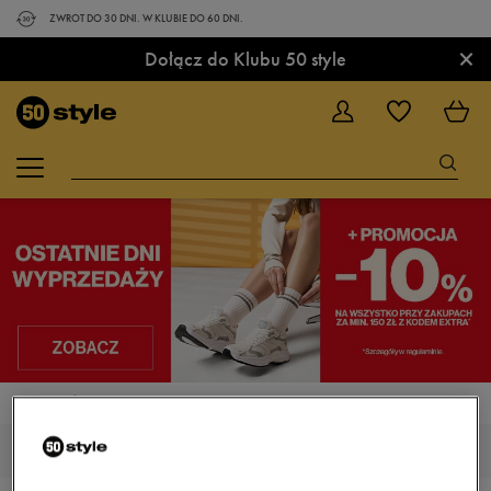
ZWROT DO 30 DNI. W KLUBIE DO 60 DNI.
×
Dołącz do Klubu 50 style
STRONA GŁÓWNA
NIKE COURT VISION CANVAS
NIKE COURT VISION CANVAS