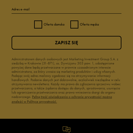
Adres e-mail
Oferta damska
Oferta męska
ZAPISZ SIĘ
Administratorem danych osobowych jest Marketing Investment Group S.A. z
siedzibą w Krakowie (31-871), os. Dywizjonu 303 paw. 1, udostępnione
powyżej dane będą przetwarzane w prawnie uzasadnionym interesie
administratora, za który uważa się marketing produktów i usług własnych.
Podając swój adres mailowy zgadzasz się na otrzymywanie informacji
handlowych. Podanie danych jest dobrowolne, aczkolwiek niezbędne w celu
otrzymywania newslettera. Każdy ma prawo do zgłoszenia sprzeciwu wobec
przetwarzania, a także żądania dostępu do danych, sprostowania, usunięcia
lub ograniczenia przetwarzania oraz prawo wniesienia skargi do organu
nadzorczego.
Pełną treść oświadczenia o ochronie prywatności można
znaleźć w Polityce prywatności.