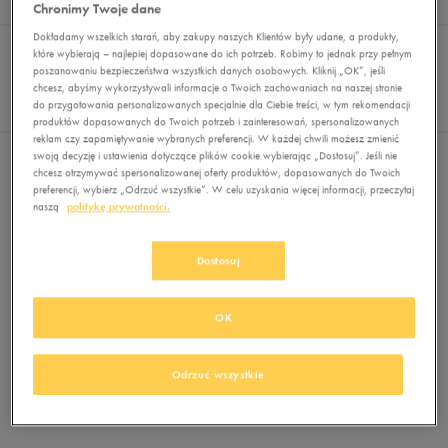
Wyników
0
Chronimy Twoje dane
Dokładamy wszelkich starań, aby zakupy naszych Klientów były udane, a produkty,
Sortuj:
FILTRUJ
REKOMENDOWANE
które wybierają – najlepiej dopasowane do ich potrzeb. Robimy to jednak przy pełnym
Pokaż
poszanowaniu bezpieczeństwa wszystkich danych osobowych. Kliknij „OK”, jeśli
chcesz, abyśmy wykorzystywali informacje o Twoich zachowaniach na naszej stronie
60
do przygotowania personalizowanych specjalnie dla Ciebie treści, w tym rekomendacji
z 0
produktów dopasowanych do Twoich potrzeb i zainteresowań, spersonalizowanych
reklam czy zapamiętywanie wybranych preferencji. W każdej chwili możesz zmienić
swoją decyzję i ustawienia dotyczące plików cookie wybierając „Dostosuj”. Jeśli nie
Nie wybrano filtrów
chcesz otrzymywać spersonalizowanej oferty produktów, dopasowanych do Twoich
preferencji, wybierz „Odrzuć wszystkie”. W celu uzyskania więcej informacji, przeczytaj
naszą
politykę prywatności.
Dostosuj
OK
Brak produktów do wyświetlenia
Zmień kryteria wyszukiwania lub
Odrzuć wszystkie
usuń wybrane filtry