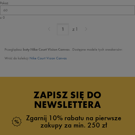
Pokaż
60
z 0
z
1
Przeglądasz
buty Nike Court Vision Canvas
. Dostępne modele tych sneakersów:
Wróć do kolekcji
Nike Court Vision Canvas
ZAPISZ SIĘ DO
NEWSLETTERA
Zgarnij 10% rabatu na pierwsze
zakupy za min. 250 zł