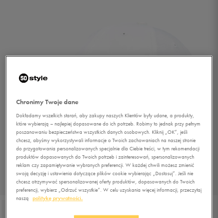
Chronimy Twoje dane
Dokładamy wszelkich starań, aby zakupy naszych Klientów były udane, a produkty,
które wybierają – najlepiej dopasowane do ich potrzeb. Robimy to jednak przy pełnym
poszanowaniu bezpieczeństwa wszystkich danych osobowych. Kliknij „OK”, jeśli
chcesz, abyśmy wykorzystywali informacje o Twoich zachowaniach na naszej stronie
do przygotowania personalizowanych specjalnie dla Ciebie treści, w tym rekomendacji
produktów dopasowanych do Twoich potrzeb i zainteresowań, spersonalizowanych
reklam czy zapamiętywanie wybranych preferencji. W każdej chwili możesz zmienić
swoją decyzję i ustawienia dotyczące plików cookie wybierając „Dostosuj”. Jeśli nie
chcesz otrzymywać spersonalizowanej oferty produktów, dopasowanych do Twoich
1/3
preferencji, wybierz „Odrzuć wszystkie”. W celu uzyskania więcej informacji, przeczytaj
naszą
politykę prywatności.