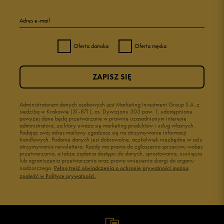
Adres e-mail
Oferta damska
Oferta męska
ZAPISZ SIĘ
Administratorem danych osobowych jest Marketing Investment Group S.A. z
siedzibą w Krakowie (31-871), os. Dywizjonu 303 paw. 1, udostępnione
powyżej dane będą przetwarzane w prawnie uzasadnionym interesie
administratora, za który uważa się marketing produktów i usług własnych.
Podając swój adres mailowy zgadzasz się na otrzymywanie informacji
handlowych. Podanie danych jest dobrowolne, aczkolwiek niezbędne w celu
otrzymywania newslettera. Każdy ma prawo do zgłoszenia sprzeciwu wobec
przetwarzania, a także żądania dostępu do danych, sprostowania, usunięcia
lub ograniczenia przetwarzania oraz prawo wniesienia skargi do organu
nadzorczego.
Pełną treść oświadczenia o ochronie prywatności można
znaleźć w Polityce prywatności.