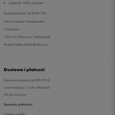
Materiał: 100% poliester
Kod producenta: 943092-100
Nike European Headquarters
Colosseum
11213 NL Hilversum, Netherlands
Product.Safety.EMEA@nike.com
Dostawa i płatność
Darmowa dostawa od 299,99 zł
Czas realizacji 1-5 dni roboczych
30 dni na zwrot
Sposoby płatności:
przelew zwykły