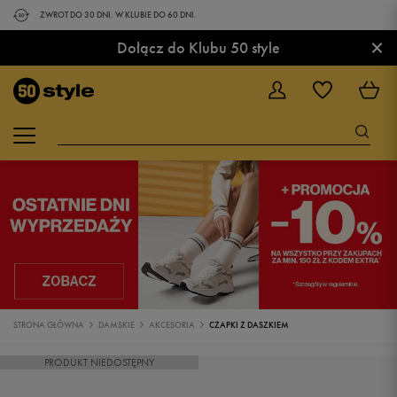
ZWROT DO 30 DNI. W KLUBIE DO 60 DNI.
×
Dołącz do Klubu 50 style
STRONA GŁÓWNA
DAMSKIE
AKCESORIA
CZAPKI Z DASZKIEM
PRODUKT NIEDOSTĘPNY