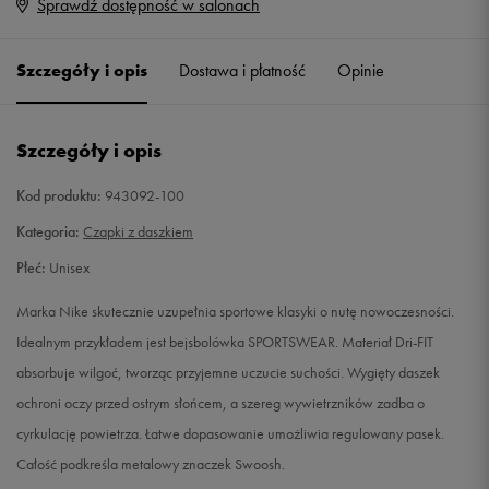
Sprawdź dostępność w salonach
Rozmiary EU
Rozmiary US
ONE SIZE
Powiadom o dostępności
Szczegóły i opis
Dostawa i płatność
Opinie
ONE SIZE
Powiadom o dostępności
Szczegóły i opis
Kod produktu:
943092-100
Kategoria:
Czapki z daszkiem
Płeć:
Unisex
Marka Nike skutecznie uzupełnia sportowe klasyki o nutę nowoczesności.
Idealnym przykładem jest bejsbolówka SPORTSWEAR. Materiał Dri-FIT
absorbuje wilgoć, tworząc przyjemne uczucie suchości. Wygięty daszek
ochroni oczy przed ostrym słońcem, a szereg wywietrzników zadba o
cyrkulację powietrza. Łatwe dopasowanie umożliwia regulowany pasek.
Całość podkreśla metalowy znaczek Swoosh.