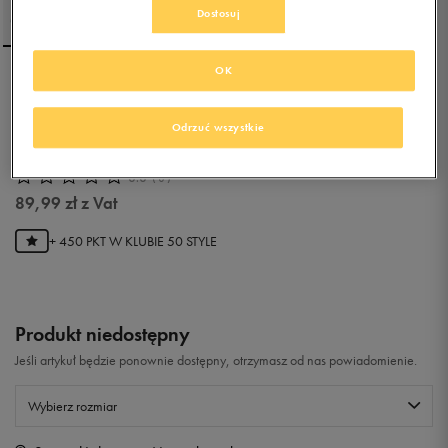
Dostosuj
OK
NIKE CZAPKA UNISEX
SPORTSWEAR HERITAGE86
Odrzuć wszystkie
CAP
0.0
(
0
)
89,99
zł
z Vat
+ 450 PKT W
KLUBIE 50 STYLE
Produkt niedostępny
Jeśli artykuł będzie ponownie dostępny, otrzymasz od nas powiadomienie.
Wybierz rozmiar