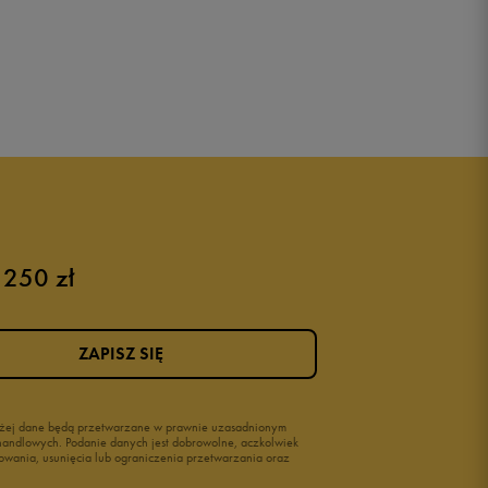
 250 zł
ZAPISZ SIĘ
wyżej dane będą przetwarzane w prawnie uzasadnionym
i handlowych. Podanie danych jest dobrowolne, aczkolwiek
owania, usunięcia lub ograniczenia przetwarzania oraz