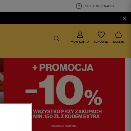
CENTRUM POMOCY
×
MOJE KONTO
SCHOWEK
KOSZYK
BUTY DLA CHŁOPCA
BUTY DLA DZIEWCZYNKI
0-4 lat
0-4 lat
4-8 lat
4-8 lat
9-16 lat
9-16 lat