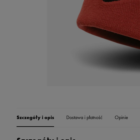
Skechers
Timberland
Umbro
Under Armour
Up8
U.S. Polo ASSN.
Vans
Szczegóły i opis
Dostawa i płatność
Opinie