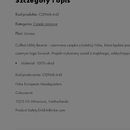
Szczegóły i opis
Kod produktu:
CI2968-642
Kategoria:
Czapki zimowe
Płeć:
Unisex
Cuffed Utility Beanie - czerwona czapka z kolekcji Nike, która będzie p
czarnym logo Swoosh. Projekt wykonany został z miękkiego, oddychające
Materiał: 100% akryl
Kod producenta: CI2968-642
Nike European Headquarters
Colosseum
11213 NL Hilversum, Netherlands
Product.Safety.EMEA@nike.com