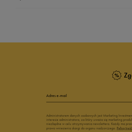
Produkt nie posia
Zg
Adres e-mail
Administratorem danych osobowych jest Marketing Investme
interesie administratora, za który uważa się marketing pro
niezbędne w celu otrzymywania newslettera. Każdy ma prawo
prawo wniesienia skargi do organu nadzorczego.
Pełną treś