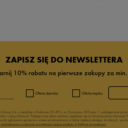
da recenzji
ZAPISZ SIĘ DO NEWSLETTERA
arnij 10% rabatu na pierwsze zakupy za min.
Oferta damska
Oferta męska
nt Group S.A. z siedzibą w Krakowie (31-871), os. Dywizjonu 303 paw. 1, udostępnione po
duktów i usług własnych. Podając swój adres mailowy zgadzasz się na otrzymywanie informacj
 do zgłoszenia sprzeciwu wobec przetwarzania, a także żądania dostępu do danych, sprost
ć oświadczenia o ochronie prywatności można znaleźć w Polityce prywatności.