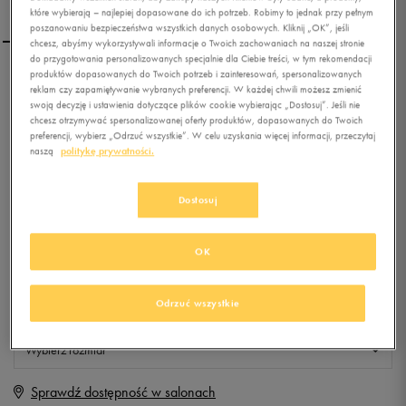
które wybierają – najlepiej dopasowane do ich potrzeb. Robimy to jednak przy pełnym
poszanowaniu bezpieczeństwa wszystkich danych osobowych. Kliknij „OK”, jeśli
chcesz, abyśmy wykorzystywali informacje o Twoich zachowaniach na naszej stronie
do przygotowania personalizowanych specjalnie dla Ciebie treści, w tym rekomendacji
produktów dopasowanych do Twoich potrzeb i zainteresowań, spersonalizowanych
NIKE DUAL FUSION HILLS
reklam czy zapamiętywanie wybranych preferencji. W każdej chwili możesz zmienić
MID
swoją decyzję i ustawienia dotyczące plików cookie wybierając „Dostosuj”. Jeśli nie
chcesz otrzymywać spersonalizowanej oferty produktów, dopasowanych do Twoich
preferencji, wybierz „Odrzuć wszystkie”. W celu uzyskania więcej informacji, przeczytaj
0.0
(
0
)
naszą
politykę prywatności.
0
zł
z Vat
+ 0 PKT W
KLUBIE 50 STYLE
Dostosuj
OK
Produkt niedostępny
Odrzuć wszystkie
Jeśli artykuł będzie ponownie dostępny, otrzymasz od nas powiadomienie.
Wybierz rozmiar
Sprawdź dostępność w salonach
Rozmiary EU
Rozmiary US