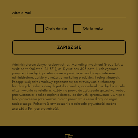
Adres e-mail
Oferta damska
Oferta męska
ZAPISZ SIĘ
Administratorem danych osobowych jest Marketing Investment Group S.A. z
siedzibą w Krakowie (31-871), os. Dywizjonu 303 paw. 1, udostępnione
powyżej dane będą przetwarzane w prawnie uzasadnionym interesie
administratora, za który uważa się marketing produktów i usług własnych.
Podając swój adres mailowy zgadzasz się na otrzymywanie informacji
handlowych. Podanie danych jest dobrowolne, aczkolwiek niezbędne w celu
otrzymywania newslettera. Każdy ma prawo do zgłoszenia sprzeciwu wobec
przetwarzania, a także żądania dostępu do danych, sprostowania, usunięcia
lub ograniczenia przetwarzania oraz prawo wniesienia skargi do organu
nadzorczego.
Pełną treść oświadczenia o ochronie prywatności można
znaleźć w Polityce prywatności.