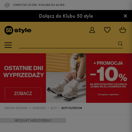
ZWROT DO 30 DNI. W KLUBIE DO 60 DNI.
×
Dołącz do Klubu 50 style
STRONA GŁÓWNA
DZIECIĘCE
BUTY
BUTY OUTDOOR
PRODUKT NIEDOSTĘPNY