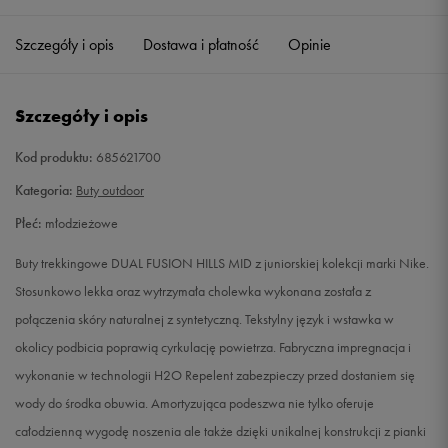
35,5
22,5 cm
Powiadom o dostępności
Szczegóły i opis
Dostawa i płatność
Opinie
36
23 cm
Powiadom o dostępności
Szczegóły i opis
36,5
23,5 cm
Powiadom o dostępności
Kod produktu:
685621700
37,5
23,5 cm
Powiadom o dostępności
Kategoria:
Buty outdoor
Płeć:
młodzieżowe
38
24 cm
Powiadom o dostępności
Buty trekkingowe DUAL FUSION HILLS MID z juniorskiej kolekcji marki Nike.
39
24,5 cm
Powiadom o dostępności
Stosunkowo lekka oraz wytrzymała cholewka wykonana została z
połączenia skóry naturalnej z syntetyczną. Tekstylny język i wstawka w
40
25 cm
Powiadom o dostępności
okolicy podbicia poprawią cyrkulację powietrza. Fabryczna impregnacja i
wykonanie w technologii H2O Repelent zabezpieczy przed dostaniem się
wody do środka obuwia. Amortyzująca podeszwa nie tylko oferuje
całodzienną wygodę noszenia ale także dzięki unikalnej konstrukcji z pianki