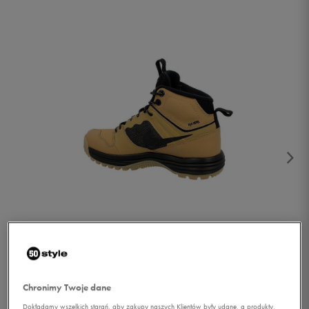
1/2
Chronimy Twoje dane
Dokładamy wszelkich starań, aby zakupy naszych Klientów były udane, a produkty,