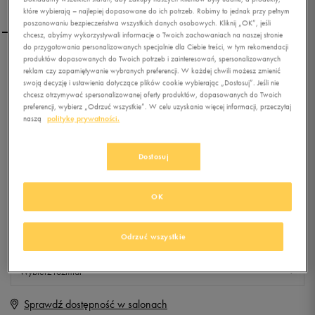
które wybierają – najlepiej dopasowane do ich potrzeb. Robimy to jednak przy pełnym
poszanowaniu bezpieczeństwa wszystkich danych osobowych. Kliknij „OK”, jeśli
chcesz, abyśmy wykorzystywali informacje o Twoich zachowaniach na naszej stronie
do przygotowania personalizowanych specjalnie dla Ciebie treści, w tym rekomendacji
produktów dopasowanych do Twoich potrzeb i zainteresowań, spersonalizowanych
NIKE JR HYPERVENOM
reklam czy zapamiętywanie wybranych preferencji. W każdej chwili możesz zmienić
PHADE FG-R
swoją decyzję i ustawienia dotyczące plików cookie wybierając „Dostosuj”. Jeśli nie
chcesz otrzymywać spersonalizowanej oferty produktów, dopasowanych do Twoich
preferencji, wybierz „Odrzuć wszystkie”. W celu uzyskania więcej informacji, przeczytaj
0.0
(
0
)
naszą
politykę prywatności.
39,99
zł
z Vat
+ 200 PKT W
KLUBIE 50 STYLE
Dostosuj
OK
Produkt niedostępny
Odrzuć wszystkie
Jeśli artykuł będzie ponownie dostępny, otrzymasz od nas powiadomienie.
Wybierz rozmiar
Sprawdź dostępność w salonach
Rozmiary EU
Rozmiary US