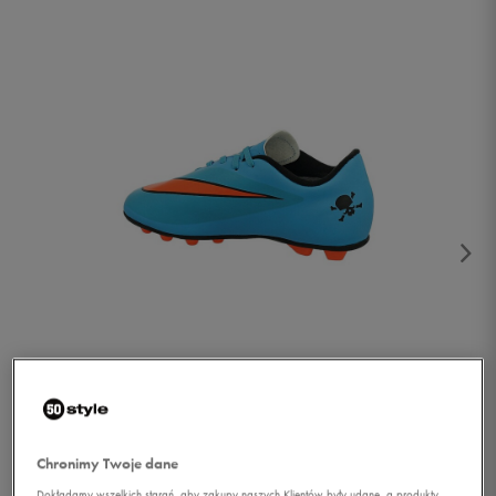
1/2
Chronimy Twoje dane
Dokładamy wszelkich starań, aby zakupy naszych Klientów były udane, a produkty,