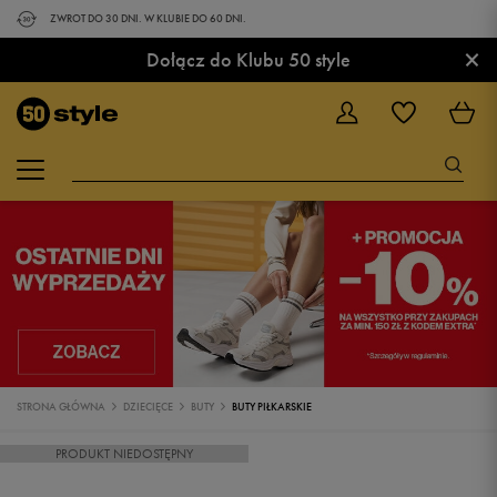
ZWROT DO 30 DNI. W KLUBIE DO 60 DNI.
×
Dołącz do Klubu 50 style
STRONA GŁÓWNA
DZIECIĘCE
BUTY
BUTY PIŁKARSKIE
PRODUKT NIEDOSTĘPNY