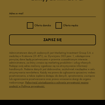
Adres e-mail
Oferta damska
Oferta męska
ZAPISZ SIĘ
Administratorem danych osobowych jest Marketing Investment Group S.A. z
siedzibą w Krakowie (31-871), os. Dywizjonu 303 paw. 1, udostępnione
powyżej dane będą przetwarzane w prawnie uzasadnionym interesie
administratora, za który uważa się marketing produktów i usług własnych.
Podając swój adres mailowy zgadzasz się na otrzymywanie informacji
handlowych. Podanie danych jest dobrowolne, aczkolwiek niezbędne w celu
otrzymywania newslettera. Każdy ma prawo do zgłoszenia sprzeciwu wobec
przetwarzania, a także żądania dostępu do danych, sprostowania, usunięcia
lub ograniczenia przetwarzania oraz prawo wniesienia skargi do organu
nadzorczego.
Pełną treść oświadczenia o ochronie prywatności można
znaleźć w Polityce prywatności.