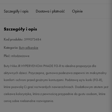
35,5
22,5 cm
Powiadom o dostępności
Szczegóły i opis
Dostawa i płatność
Opinie
36
23 cm
Powiadom o dostępności
Szczegóły i opis
37,5
23,5 cm
Powiadom o dostępności
Kod produktu:
599073484
38
24 cm
Powiadom o dostępności
Kategoria:
Buty piłkarskie
Płeć:
młodzieżowe
38,5
24 cm
Powiadom o dostępności
Buty Nike JR HYPERVENOM PHADE FG-R to idealna propozycja dla
aktywnych dzieci. Przyczepna, gumowa podeszwa zapewni im maksymalny
komfort i ochroni przed groźnymi kontuzjami. Podstawą są tu korki (FG-R),
które pozwolą Ci grać na twardych nawierzchniach. Dodatkowym atutem jest
ciekawa kolorystyka, która z pewnością przypadnie do gustu osobom, które
cenią sobie niebanalne rozwiązania.