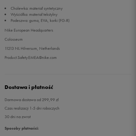
Cholewka: materiał syntetyczny
Wyściółka: materiał tekstylny
Podeszwa: guma, EVA, korki (FG-R)
Nike European Headquarters
Colosseum
11213 NL Hilversum, Netherlands
Product.Safety.EMEA@nike.com
Dostawa i płatność
Darmowa dostawa od 299,99 zł
Czas realizacji 1-5 dni roboczych
30 dni na zwrot
Sposoby płatności: