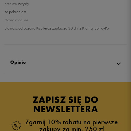
przelew zwykły
za pobraniem
płatność online
płatność odroczona Kup teraz zapłać za 30 dni z Klarną lub PayPo
Opinie
Produkt nie posiada recenzji
ZAPISZ SIĘ DO
NEWSLETTERA
Zgarnij 10% rabatu na pierwsze
zakupy za min. 250 zł