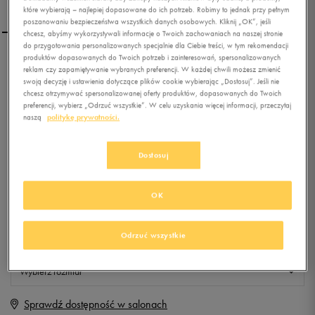
które wybierają – najlepiej dopasowane do ich potrzeb. Robimy to jednak przy pełnym
poszanowaniu bezpieczeństwa wszystkich danych osobowych. Kliknij „OK”, jeśli
chcesz, abyśmy wykorzystywali informacje o Twoich zachowaniach na naszej stronie
do przygotowania personalizowanych specjalnie dla Ciebie treści, w tym rekomendacji
produktów dopasowanych do Twoich potrzeb i zainteresowań, spersonalizowanych
NIKE KURTKA CASCADE
reklam czy zapamiętywanie wybranych preferencji. W każdej chwili możesz zmienić
DOWN JACKET
swoją decyzję i ustawienia dotyczące plików cookie wybierając „Dostosuj”. Jeśli nie
chcesz otrzymywać spersonalizowanej oferty produktów, dopasowanych do Twoich
preferencji, wybierz „Odrzuć wszystkie”. W celu uzyskania więcej informacji, przeczytaj
0.0
(
0
)
naszą
politykę prywatności.
0
zł
z Vat
+ 0 PKT W
KLUBIE 50 STYLE
Dostosuj
OK
Produkt niedostępny
Odrzuć wszystkie
Jeśli artykuł będzie ponownie dostępny, otrzymasz od nas powiadomienie.
Wybierz rozmiar
Sprawdź dostępność w salonach
BR
Powiadom o dostępności