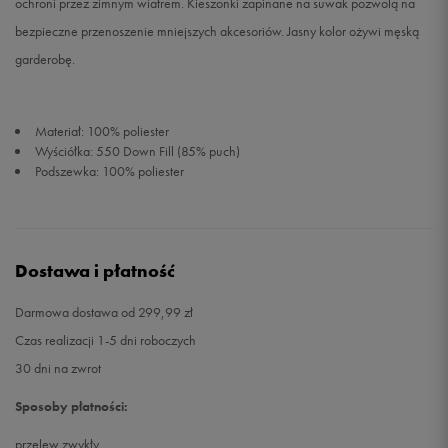
ochroni przez zimnym wiatrem. Kieszonki zapinane na suwak pozwolą na
bezpieczne przenoszenie mniejszych akcesoriów. Jasny kolor ożywi męską
garderobę.
Materiał: 100% poliester
Wyściółka: 550 Down Fill (85% puch)
Podszewka: 100% poliester
Dostawa i płatność
Darmowa dostawa od 299,99 zł
Czas realizacji 1-5 dni roboczych
30 dni na zwrot
Sposoby płatności:
przelew zwykły