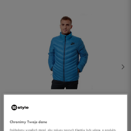
1/4
Chronimy Twoje dane
Dokładamy wszelkich starań, aby zakupy naszych Klientów były udane, a produkty,