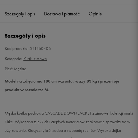
Szczegóły i opis
Dostawa i płatność
Opinie
XS
Powiadom o dostępności
S
Powiadom o dostępności
Szczegóły i opis
M
Powiadom o dostępności
Kod produktu:
541460406
Kategoria:
Kurtki zimowe
L
Powiadom o dostępności
Płeć:
Męskie
XL
Powiadom o dostępności
Model na zdjęciu ma 188 cm wzrostu, waży 83 kg i prezentuje
produkt w rozmiarze M.
XXL
Powiadom o dostępności
XXXL
Powiadom o dostępności
Męska kurtka puchowa CASCADE DOWN JACKET z zimowej kolekcji marki
Nike. Wykonana z lekkich i ciepłych materiałów znakomicie sprawdzi się w
użytkowaniu. Klasyczny krój zadba o swobodę ruchów. Wysoka stójka