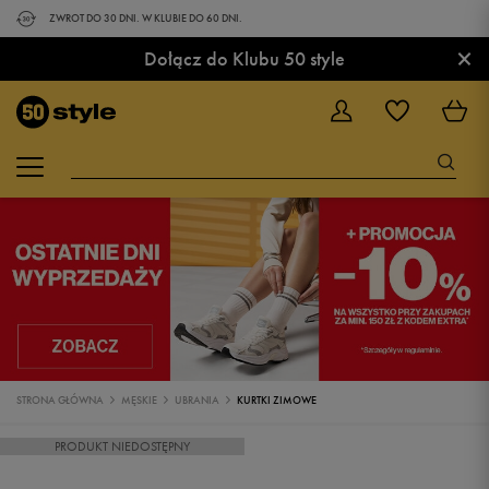
ZWROT DO 30 DNI. W KLUBIE DO 60 DNI.
×
Dołącz do Klubu 50 style
STRONA GŁÓWNA
MĘSKIE
UBRANIA
KURTKI ZIMOWE
PRODUKT NIEDOSTĘPNY