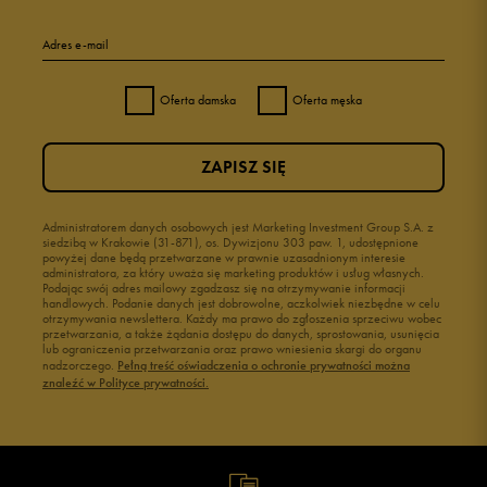
Adres e-mail
Oferta damska
Oferta męska
ZAPISZ SIĘ
Administratorem danych osobowych jest Marketing Investment Group S.A. z
siedzibą w Krakowie (31-871), os. Dywizjonu 303 paw. 1, udostępnione
powyżej dane będą przetwarzane w prawnie uzasadnionym interesie
administratora, za który uważa się marketing produktów i usług własnych.
Podając swój adres mailowy zgadzasz się na otrzymywanie informacji
handlowych. Podanie danych jest dobrowolne, aczkolwiek niezbędne w celu
otrzymywania newslettera. Każdy ma prawo do zgłoszenia sprzeciwu wobec
przetwarzania, a także żądania dostępu do danych, sprostowania, usunięcia
lub ograniczenia przetwarzania oraz prawo wniesienia skargi do organu
nadzorczego.
Pełną treść oświadczenia o ochronie prywatności można
znaleźć w Polityce prywatności.