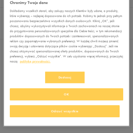
Wyników
0
Chronimy Twoje dane
Dokładamy wszelkich starań, aby zakupy naszych Klientów były udane, a produkty,
Sortuj:
FILTRUJ
REKOMENDOWANE
które wybierają – najlepiej dopasowane do ich potrzeb. Robimy to jednak przy pełnym
Pokaż
poszanowaniu bezpieczeństwa wszystkich danych osobowych. Kliknij „OK”, jeśli
chcesz, abyśmy wykorzystywali informacje o Twoich zachowaniach na naszej stronie
60
do przygotowania personalizowanych specjalnie dla Ciebie treści, w tym rekomendacji
z 0
produktów dopasowanych do Twoich potrzeb i zainteresowań, spersonalizowanych
reklam czy zapamiętywanie wybranych preferencji. W każdej chwili możesz zmienić
swoją decyzję i ustawienia dotyczące plików cookie wybierając „Dostosuj”. Jeśli nie
Nie wybrano filtrów
chcesz otrzymywać spersonalizowanej oferty produktów, dopasowanych do Twoich
preferencji, wybierz „Odrzuć wszystkie”. W celu uzyskania więcej informacji, przeczytaj
naszą
politykę prywatności.
Dostosuj
OK
Brak produktów do wyświetlenia
Zmień kryteria wyszukiwania lub
Odrzuć wszystkie
usuń wybrane filtry