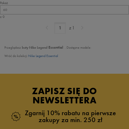
Pokaż
60
z 0
z
1
Essential
Przeglądasz
buty Nike Legend
. Dostępne modele:
Wróć do kolekcji
Nike Legend Essential
ZAPISZ SIĘ DO
NEWSLETTERA
Zgarnij 10% rabatu na pierwsze
zakupy za min. 250 zł