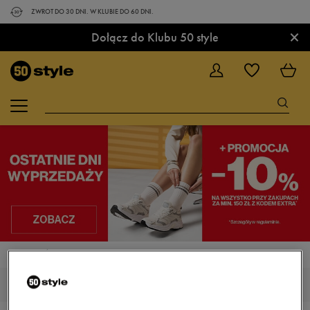
ZWROT DO 30 DNI. W KLUBIE DO 60 DNI.
×
Dołącz do Klubu 50 style
STRONA GŁÓWNA
NIKE LEGEND ESSENTIAL
NIKE LEGEND ESSENTIAL