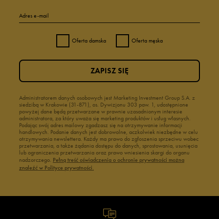
Adres e-mail
Oferta damska
Oferta męska
ZAPISZ SIĘ
Administratorem danych osobowych jest Marketing Investment Group S.A. z
siedzibą w Krakowie (31-871), os. Dywizjonu 303 paw. 1, udostępnione
powyżej dane będą przetwarzane w prawnie uzasadnionym interesie
administratora, za który uważa się marketing produktów i usług własnych.
Podając swój adres mailowy zgadzasz się na otrzymywanie informacji
handlowych. Podanie danych jest dobrowolne, aczkolwiek niezbędne w celu
otrzymywania newslettera. Każdy ma prawo do zgłoszenia sprzeciwu wobec
przetwarzania, a także żądania dostępu do danych, sprostowania, usunięcia
lub ograniczenia przetwarzania oraz prawo wniesienia skargi do organu
nadzorczego.
Pełną treść oświadczenia o ochronie prywatności można
znaleźć w Polityce prywatności.