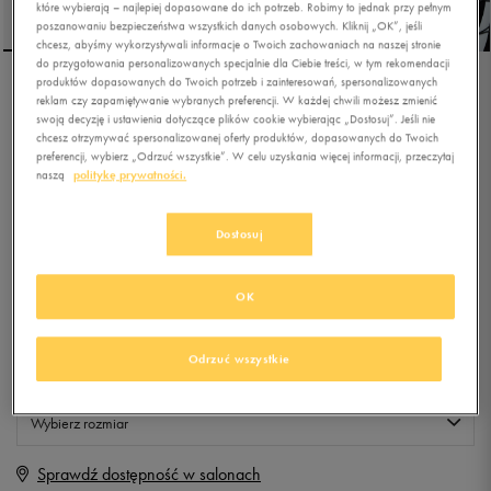
które wybierają – najlepiej dopasowane do ich potrzeb. Robimy to jednak przy pełnym
poszanowaniu bezpieczeństwa wszystkich danych osobowych. Kliknij „OK”, jeśli
chcesz, abyśmy wykorzystywali informacje o Twoich zachowaniach na naszej stronie
do przygotowania personalizowanych specjalnie dla Ciebie treści, w tym rekomendacji
produktów dopasowanych do Twoich potrzeb i zainteresowań, spersonalizowanych
NIKE PLECAK NIKE
reklam czy zapamiętywanie wybranych preferencji. W każdej chwili możesz zmienić
swoją decyzję i ustawienia dotyczące plików cookie wybierając „Dostosuj”. Jeśli nie
HAYWARD 2.0
chcesz otrzymywać spersonalizowanej oferty produktów, dopasowanych do Twoich
preferencji, wybierz „Odrzuć wszystkie”. W celu uzyskania więcej informacji, przeczytaj
0.0
(
0
)
naszą
politykę prywatności.
169,99
zł
z Vat
Dostosuj
+ 850 PKT W
KLUBIE 50 STYLE
OK
Produkt niedostępny
Odrzuć wszystkie
Jeśli artykuł będzie ponownie dostępny, otrzymasz od nas powiadomienie.
Wybierz rozmiar
Sprawdź dostępność w salonach
ONE SIZE
Powiadom o dostępności