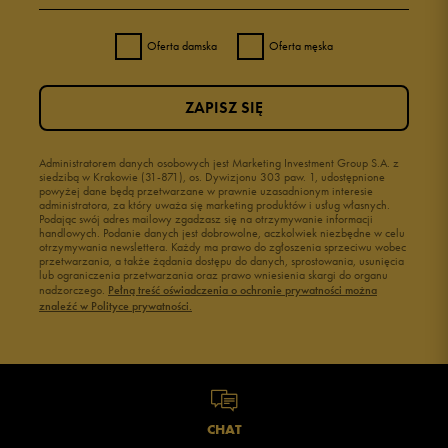
Oferta damska
Oferta męska
ZAPISZ SIĘ
Administratorem danych osobowych jest Marketing Investment Group S.A. z
siedzibą w Krakowie (31-871), os. Dywizjonu 303 paw. 1, udostępnione
powyżej dane będą przetwarzane w prawnie uzasadnionym interesie
administratora, za który uważa się marketing produktów i usług własnych.
Podając swój adres mailowy zgadzasz się na otrzymywanie informacji
handlowych. Podanie danych jest dobrowolne, aczkolwiek niezbędne w celu
otrzymywania newslettera. Każdy ma prawo do zgłoszenia sprzeciwu wobec
przetwarzania, a także żądania dostępu do danych, sprostowania, usunięcia
lub ograniczenia przetwarzania oraz prawo wniesienia skargi do organu
nadzorczego.
Pełną treść oświadczenia o ochronie prywatności można
znaleźć w Polityce prywatności.
CHAT