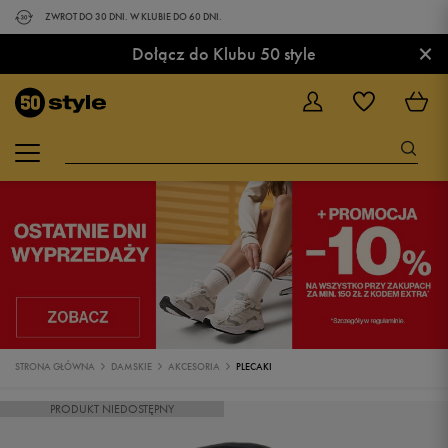
ZWROT DO 30 DNI. W KLUBIE DO 60 DNI.
×
Dołącz do Klubu 50 style
STRONA GŁÓWNA
DAMSKIE
AKCESORIA
PLECAKI
PRODUKT NIEDOSTĘPNY