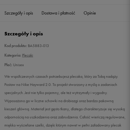
Szczegóły i opis
Dostawa i płatność
Opinie
Szczegóły i opis
Kod produktu:
BA5883-013
Kategoria:
Plecaki
Płeć:
Unisex
We współczesnych czasach potrzebujesz plecaka, który za Tobą nadąży.
Postaw na Nike Hayward 2.0. To projekt stworzony z myślą o zadaniach
specjalnych. Jest nie tylko pojemny, ale też wytrzymały i wygodny.
Wyposażono go w liczne schowki na drobiazgi oraz bardzo pakowną
kieszeń główną. Materiał jest gęsto tkany, dlatego charakteryzuje się wysoką
odpornością na uszkodzenia oraz zabrudzenia. Całość wieńczą regulowane,
miękko wyściełane szelki, dzięki którym nawet w pełni załadowany plecak