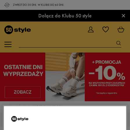
ZWROT DO 30 DNI. W KLUBIE DO 60 DNI.
×
Dołącz do Klubu 50 style
STRONA GŁÓWNA
NIKE RENEW IN-SEASON
DAMSKIE NIKE RENEW IN-SEASON