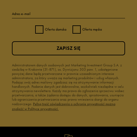
Adres e-mail
Oferta damska
Oferta męska
ZAPISZ SIĘ
Administratorem danych osobowych jest Marketing Investment Group S.A. z
siedzibą w Krakowie (31-871), os. Dywizjonu 303 paw. 1, udostępnione
powyżej dane będą przetwarzane w prawnie uzasadnionym interesie
administratora, za który uważa się marketing produktów i usług własnych.
Podając swój adres mailowy zgadzasz się na otrzymywanie informacji
handlowych. Podanie danych jest dobrowolne, aczkolwiek niezbędne w celu
otrzymywania newslettera. Każdy ma prawo do zgłoszenia sprzeciwu wobec
przetwarzania, a także żądania dostępu do danych, sprostowania, usunięcia
lub ograniczenia przetwarzania oraz prawo wniesienia skargi do organu
nadzorczego.
Pełną treść oświadczenia o ochronie prywatności można
znaleźć w Polityce prywatności.