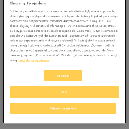
Wyników
0
Chronimy Twoje dane
Sortuj:
Dokładamy wszelkich starań, aby zakupy naszych Klientów były udane, a produkty,
FILTRUJ
REKOMENDOWANE
które wybierają – najlepiej dopasowane do ich potrzeb. Robimy to jednak przy pełnym
Pokaż
poszanowaniu bezpieczeństwa wszystkich danych osobowych. Kliknij „OK”, jeśli
chcesz, abyśmy wykorzystywali informacje o Twoich zachowaniach na naszej stronie
60
do przygotowania personalizowanych specjalnie dla Ciebie treści, w tym rekomendacji
z 0
produktów dopasowanych do Twoich potrzeb i zainteresowań, spersonalizowanych
reklam czy zapamiętywanie wybranych preferencji. W każdej chwili możesz zmienić
swoją decyzję i ustawienia dotyczące plików cookie wybierając „Dostosuj”. Jeśli nie
Nie wybrano filtrów
chcesz otrzymywać spersonalizowanej oferty produktów, dopasowanych do Twoich
preferencji, wybierz „Odrzuć wszystkie”. W celu uzyskania więcej informacji, przeczytaj
naszą
politykę prywatności.
Dostosuj
OK
Brak produktów do wyświetlenia
Zmień kryteria wyszukiwania lub
Odrzuć wszystkie
usuń wybrane filtry