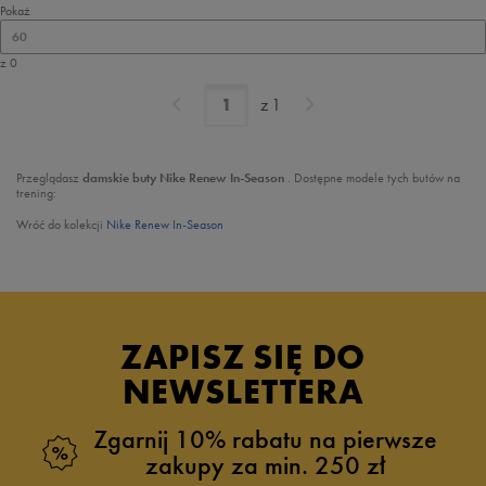
Pokaż
60
z 0
z
1
Przeglądasz
damskie
buty Nike Renew In-Season
. Dostępne modele tych butów na
trening:
Wróć do kolekcji
Nike Renew In-Season
ZAPISZ SIĘ DO
NEWSLETTERA
Zgarnij 10% rabatu na pierwsze
zakupy za min. 250 zł