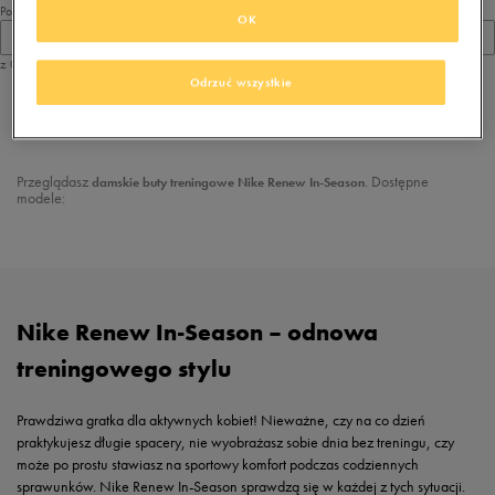
Pokaż
OK
60
z 0
Odrzuć wszystkie
z
1
Przeglądasz
. Dostępne
damskie
buty treningowe Nike Renew In-Season
modele:
Nike Renew In-Season – odnowa
treningowego stylu
Prawdziwa gratka dla aktywnych kobiet! Nieważne, czy na co dzień
praktykujesz długie spacery, nie wyobrażasz sobie dnia bez treningu, czy
może po prostu stawiasz na sportowy komfort podczas codziennych
sprawunków. Nike Renew In-Season sprawdzą się w każdej z tych sytuacji.