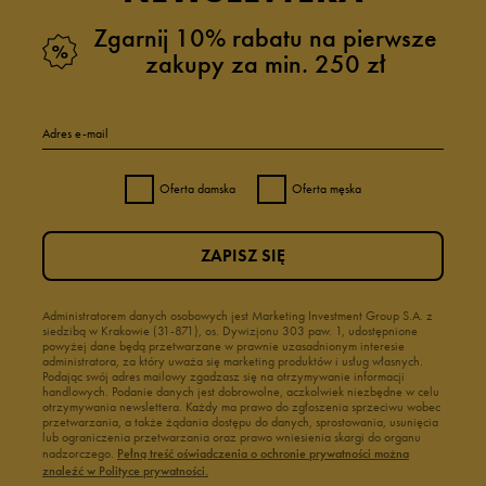
Zgarnij 10% rabatu na pierwsze
zakupy za min. 250 zł
Adres e-mail
Oferta damska
Oferta męska
ZAPISZ SIĘ
Administratorem danych osobowych jest Marketing Investment Group S.A. z
siedzibą w Krakowie (31-871), os. Dywizjonu 303 paw. 1, udostępnione
powyżej dane będą przetwarzane w prawnie uzasadnionym interesie
administratora, za który uważa się marketing produktów i usług własnych.
Podając swój adres mailowy zgadzasz się na otrzymywanie informacji
handlowych. Podanie danych jest dobrowolne, aczkolwiek niezbędne w celu
otrzymywania newslettera. Każdy ma prawo do zgłoszenia sprzeciwu wobec
przetwarzania, a także żądania dostępu do danych, sprostowania, usunięcia
lub ograniczenia przetwarzania oraz prawo wniesienia skargi do organu
nadzorczego.
Pełną treść oświadczenia o ochronie prywatności można
znaleźć w Polityce prywatności.