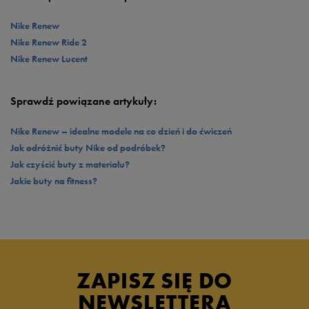
słynny Swoosh, jest jednym z najbardziej rozpoznawalnych znaków
także doskonałym uzupełnieniem
sportowej sukienki
czy jeansów i
towarowych na świecie.
ulubionego
T-shirtu
. Noś na siłownię i fitness, noś na co dzień, noś jak
Nike Renew
chcesz. Białe i czarne Nike Renew znajdziesz w 50 style.
Nike Renew Ride 2
Nike Renew Lucent
Sprawdź powiązane artykuły:
Nike Renew – idealne modele na co dzień i do ćwiczeń
Jak odróżnić buty Nike od podróbek?
Jak czyścić buty z materiału?
Jakie buty na fitness?
ZAPISZ SIĘ DO
NEWSLETTERA