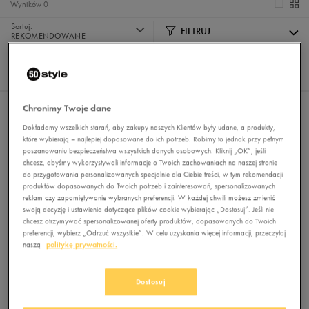
Wyników
0
Sortuj:
FILTRUJ
REKOMENDOWANE
Pokaż
60
z 0
Chronimy Twoje dane
Nie wybrano filtrów
Dokładamy wszelkich starań, aby zakupy naszych Klientów były udane, a produkty,
które wybierają – najlepiej dopasowane do ich potrzeb. Robimy to jednak przy pełnym
poszanowaniu bezpieczeństwa wszystkich danych osobowych. Kliknij „OK”, jeśli
chcesz, abyśmy wykorzystywali informacje o Twoich zachowaniach na naszej stronie
do przygotowania personalizowanych specjalnie dla Ciebie treści, w tym rekomendacji
produktów dopasowanych do Twoich potrzeb i zainteresowań, spersonalizowanych
reklam czy zapamiętywanie wybranych preferencji. W każdej chwili możesz zmienić
swoją decyzję i ustawienia dotyczące plików cookie wybierając „Dostosuj”. Jeśli nie
chcesz otrzymywać spersonalizowanej oferty produktów, dopasowanych do Twoich
Brak produktów do wyświetlenia
preferencji, wybierz „Odrzuć wszystkie”. W celu uzyskania więcej informacji, przeczytaj
naszą
politykę prywatności.
Zmień kryteria wyszukiwania lub
usuń wybrane filtry
Dostosuj