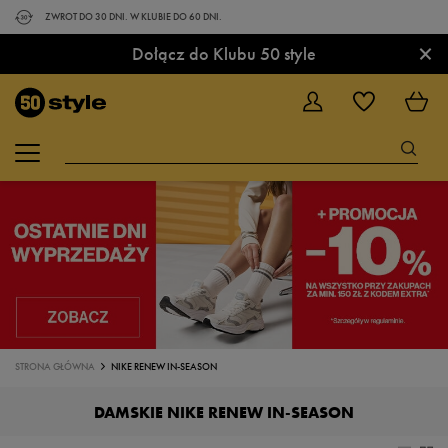
ZWROT DO 30 DNI. W KLUBIE DO 60 DNI.
×
Dołącz do Klubu 50 style
STRONA GŁÓWNA
NIKE RENEW IN-SEASON
DAMSKIE NIKE RENEW IN-SEASON