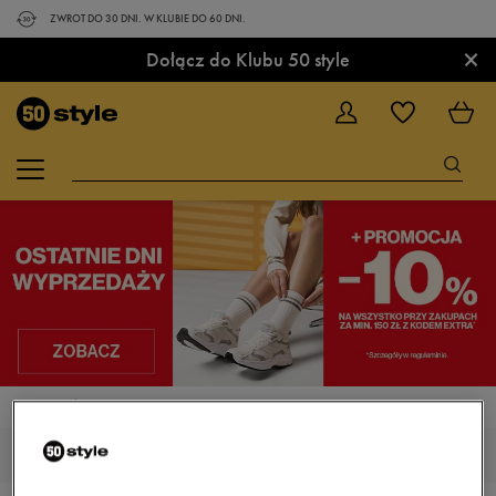
ZWROT DO 30 DNI. W KLUBIE DO 60 DNI.
×
Dołącz do Klubu 50 style
STRONA GŁÓWNA
NIKE RENEW LUCENT
NIKE RENEW LUCENT