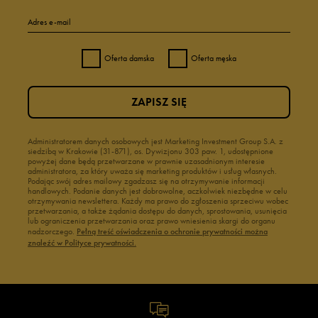
Adres e-mail
Oferta damska
Oferta męska
ZAPISZ SIĘ
Administratorem danych osobowych jest Marketing Investment Group S.A. z
siedzibą w Krakowie (31-871), os. Dywizjonu 303 paw. 1, udostępnione
powyżej dane będą przetwarzane w prawnie uzasadnionym interesie
administratora, za który uważa się marketing produktów i usług własnych.
Podając swój adres mailowy zgadzasz się na otrzymywanie informacji
handlowych. Podanie danych jest dobrowolne, aczkolwiek niezbędne w celu
otrzymywania newslettera. Każdy ma prawo do zgłoszenia sprzeciwu wobec
przetwarzania, a także żądania dostępu do danych, sprostowania, usunięcia
lub ograniczenia przetwarzania oraz prawo wniesienia skargi do organu
nadzorczego.
Pełną treść oświadczenia o ochronie prywatności można
znaleźć w Polityce prywatności.