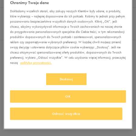
Wyników
0
Chronimy Twoje dane
Dokładamy wszelkich starań, aby zakupy naszych Klientów były udane, a produkty,
Sortuj:
FILTRUJ
REKOMENDOWANE
które wybierają – najlepiej dopasowane do ich potrzeb. Robimy to jednak przy pełnym
Pokaż
poszanowaniu bezpieczeństwa wszystkich danych osobowych. Kliknij „OK”, jeśli
chcesz, abyśmy wykorzystywali informacje o Twoich zachowaniach na naszej stronie
60
do przygotowania personalizowanych specjalnie dla Ciebie treści, w tym rekomendacji
z 0
produktów dopasowanych do Twoich potrzeb i zainteresowań, spersonalizowanych
reklam czy zapamiętywanie wybranych preferencji. W każdej chwili możesz zmienić
swoją decyzję i ustawienia dotyczące plików cookie wybierając „Dostosuj”. Jeśli nie
Nie wybrano filtrów
chcesz otrzymywać spersonalizowanej oferty produktów, dopasowanych do Twoich
preferencji, wybierz „Odrzuć wszystkie”. W celu uzyskania więcej informacji, przeczytaj
naszą
politykę prywatności.
Dostosuj
OK
Brak produktów do wyświetlenia
Zmień kryteria wyszukiwania lub
Odrzuć wszystkie
usuń wybrane filtry