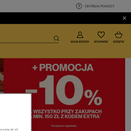
CENTRUM POMOCY
×
MOJE KONTO
SCHOWEK
KOSZYK
BUTY DLA CHŁOPCA
BUTY DLA DZIEWCZYNKI
0-4 lat
0-4 lat
4-8 lat
4-8 lat
9-16 lat
9-16 lat
asowane do ich