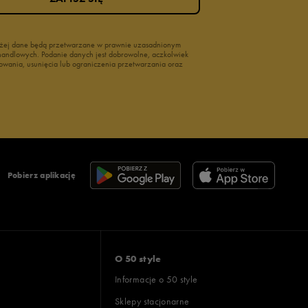
wyżej dane będą przetwarzane w prawnie uzasadnionym
i handlowych. Podanie danych jest dobrowolne, aczkolwiek
owania, usunięcia lub ograniczenia przetwarzania oraz
Pobierz aplikację
O 50 style
Informacje o 50 style
Sklepy stacjonarne