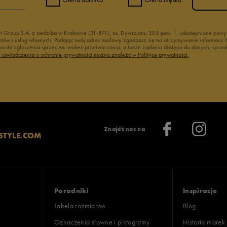
nt Group S.A. z siedzibą w Krakowie (31-871), os. Dywizjonu 303 paw. 1, udostępnione po
duktów i usług własnych. Podając swój adres mailowy zgadzasz się na otrzymywanie informacj
 do zgłoszenia sprzeciwu wobec przetwarzania, a także żądania dostępu do danych, sprost
ć oświadczenia o ochronie prywatności można znaleźć w Polityce prywatności.
Znajdź nas na
STYLE.COM
Poradniki
Inspiracje
Tabela rozmiarów
Blog
Oznaczenia słowne i piktogramy
Historia marek