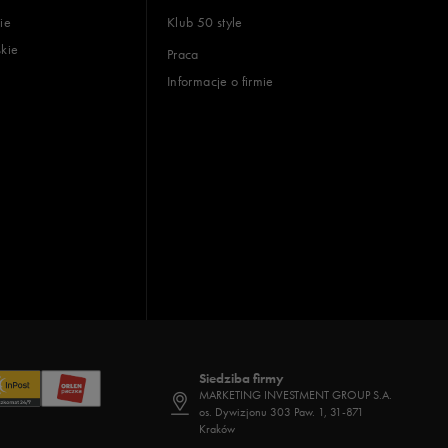
ie
Klub 50 style
skie
Praca
Informacje o firmie
Siedziba firmy
MARKETING INVESTMENT GROUP S.A.
os. Dywizjonu 303 Paw. 1, 31-871
Kraków