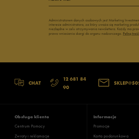
Administratorem danych osobowych jest Marketing Investme
interesie administratora, za który uważa się marketing pro
niezbędne w celu otrzymywania newslettera. Każdy ma prawo
prawo wniesienia skargi do organu nadzorczego.
Pełną treś
12 681 84
CHAT
SKLEP@50
90
Obsługa klienta
Informacje
Centrum Pomocy
Promocje
Zwroty i reklamacje
Karta podarunkowa