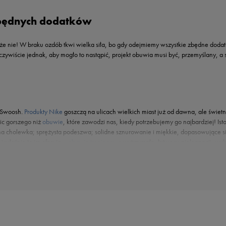
zbędnych dodatków
ie! W braku ozdób tkwi wielka siła, bo gdy odejmiemy wszystkie zbędne dodatki, z
Oczywiście jednak, aby mogło to nastąpić, projekt obuwia musi być, przemyślany, a 
y Swoosh.
Produkty Nike
goszczą na ulicach wielkich miast już od dawna, ale świetn
ic gorszego niż
obuwie
, które zawodzi nas, kiedy potrzebujemy go najbardziej! Ist
 cholewka; sprężysta podeszwa; solidne sznurowanie i miękkie, dopasowujące si
i właśnie to im oferują –
obuwie treningowe
wytrzymałe, łatwe w pielęgnacji, wyko
icy miejskiego stylu doskonale zdają sobie z tego sprawę. Na szczęście mają do dy
lepszym wydaniu. Ten model sprawdzi się nawet podczas bardzo aktywnych dni, za
riał, badamy amortyzację i spacerujemy, by sprawdzić, czy nic nas nie uciska ani
ne, ale nie w 50 style – my dajemy Ci aż miesiąc na wymianę lub zwrot, bez wzglę
 – takie jak na przykład Nike Renew Lucent. Ten model prezentuje się świetnie w k
 kochać! A co więcej, są dostępne w interesujących wersjach kolorystycznych. Możes
en model, niezależnie od palety kolorystycznej, pozwoli Ci być na czasie jeśli ch
zestaw z dżinsami? Noś Nike Renew Lucent jak chcesz i zawsze i wszędzie ciesz si