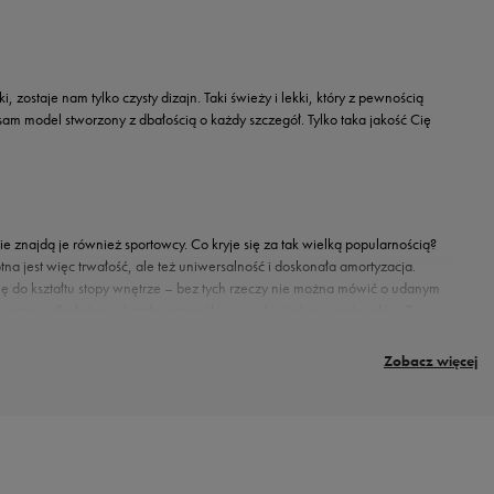
ostaje nam tylko czysty dizajn. Taki świeży i lekki, który z pewnością
sam model stworzony z dbałością o każdy szczegół. Tylko taka jakość Cię
ie znajdą je również sportowcy. Co kryje się za tak wielką popularnością?
otna jest więc trwałość, ale też uniwersalność i doskonała amortyzacja.
ę do kształtu stopy wnętrze – bez tych rzeczy nie można mówić o udanym
nane z dbałością o każdy szczegół i z wysokiej jakości materiałów. Te
spozycji takie
modele butów lifestyle
jak Nike Renew Lucent, inspirowane
pewniając wszystko, czego potrzebujesz: komfort, niezawodność i
Zobacz więcej
 nie gniecie. Komfort jest ważny i to często on sprawia, że decydujemy się na
du na to, ile i co zamawiasz. Możesz więc śmiało kierować się sercem i stawiać
ażdych okolicznościach, a jego główną siłą jest minimalistyczny look, stonowany,
z postawić na wersję all black, klasyczny miks czerni i bieli, lub zdecydować się
odzi o styl i zawsze w gotowości do realizowania swojej pasji do spotu. Stylizacja
ę najbardziej pożądanym miksem wygody i stylu.