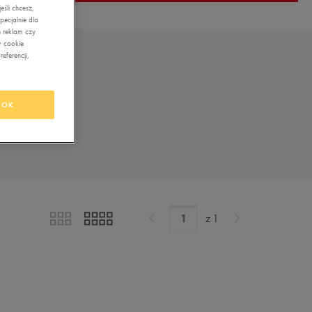
śli chcesz,
ecjalnie dla
 reklam czy
w cookie
eferencji,
OK
z
1