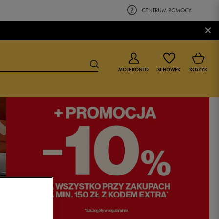
CENTRUM POMOCY
×
MOJE KONTO
SCHOWEK
KOSZYK
BUTY DLA CHŁOPCA
BUTY DLA DZIEWCZYNKI
0-4 lat
0-4 lat
4-8 lat
4-8 lat
9-16 lat
9-16 lat