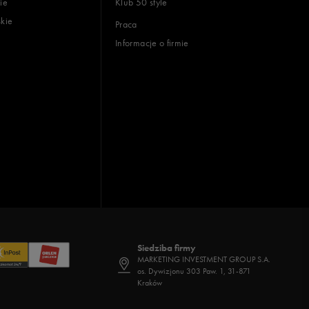
ie
Klub 50 style
skie
Praca
Informacje o firmie
Siedziba firmy
MARKETING INVESTMENT GROUP S.A.
os. Dywizjonu 303 Paw. 1, 31-871
Kraków