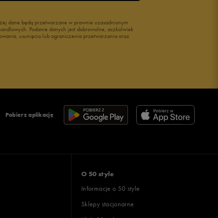
wyżej dane będą przetwarzane w prawnie uzasadnionym
i handlowych. Podanie danych jest dobrowolne, aczkolwiek
owania, usunięcia lub ograniczenia przetwarzania oraz
Pobierz aplikację
O 50 style
Informacje o 50 style
Sklepy stacjonarne