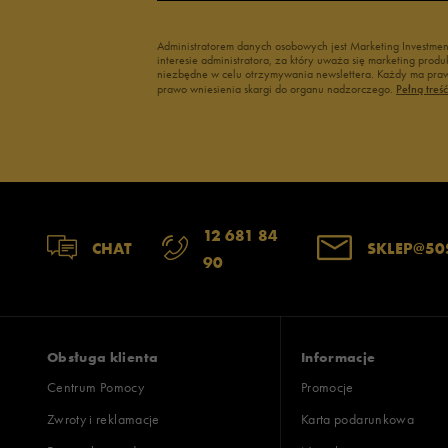
Administratorem danych osobowych jest Marketing Investme
interesie administratora, za który uważa się marketing pro
niezbędne w celu otrzymywania newslettera. Każdy ma prawo
prawo wniesienia skargi do organu nadzorczego.
Pełną treś
12 681 84
CHAT
SKLEP@50
90
Obsługa klienta
Informacje
Centrum Pomocy
Promocje
Zwroty i reklamacje
Karta podarunkowa