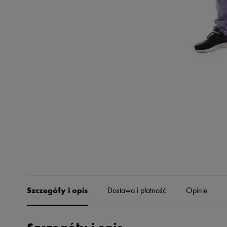
Skechers
Timberland
Umbro
Under Armour
Up8
U.S. Polo ASSN.
Vans
Szczegóły i opis
Dostawa i płatność
Opinie