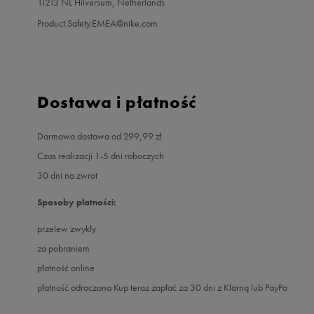
11213 NL Hilversum, Netherlands
Product.Safety.EMEA@nike.com
Dostawa i płatność
Darmowa dostawa od 299,99 zł
Czas realizacji 1-5 dni roboczych
30 dni na zwrot
Sposoby płatności:
przelew zwykły
za pobraniem
płatność online
płatność odroczona Kup teraz zapłać za 30 dni z Klarną lub PayPo