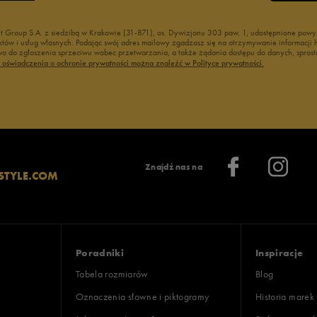
nt Group S.A. z siedzibą w Krakowie (31-871), os. Dywizjonu 303 paw. 1, udostępnione po
duktów i usług własnych. Podając swój adres mailowy zgadzasz się na otrzymywanie informacj
 do zgłoszenia sprzeciwu wobec przetwarzania, a także żądania dostępu do danych, sprost
ć oświadczenia o ochronie prywatności można znaleźć w Polityce prywatności.
Znajdź nas na
STYLE.COM
Poradniki
Inspiracje
Tabela rozmiarów
Blog
Oznaczenia słowne i piktogramy
Historia marek