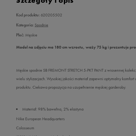
Szczegóły i opis
Kod produktu:
620205502
Kategoria:
Spodnie
Płeć:
Męskie
Model na zdjęciu ma 180 cm wzrostu, waży 75 kg i prezentuje pr
Męskie spodnie SB FREMONT STRETCH 5-PKT PANT z wiosennej kolekcji 
wielu stylizacjach. Wysokiej jakości materiał zapewni optymalny komfor
produktu. Ciekawa propozycja na uzupełnienie męskiej garderoby.
Materiał: 98% bawełna, 2% elastyna
Nike European Headquarters
Colosseum