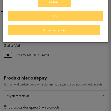
Dostosuj
OK
NIKE SUNRAY ADJUST 4
(GS/PS)
Odrzuć wszystkie
0.0
(
0
)
0
zł
z Vat
+ 0 PKT W
KLUBIE 50 STYLE
Produkt niedostępny
Jeśli artykuł będzie ponownie dostępny, otrzymasz od nas powiadomienie.
Wybierz rozmiar
Sprawdź dostępność w salonach
Rozmiary EU
Rozmiary US