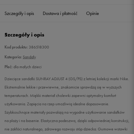
28
17 cm
Powiadom o dostępności
Szczegóły i opis
Dostawa i płatność
Opinie
29,5
18 cm
Powiadom o dostępności
Szczegóły i opis
31
19 cm
Powiadom o dostępności
Kod produktu:
386518300
32
20 cm
Powiadom o dostępności
Kategoria:
Sandały
Płeć:
dla małych dzieci
33,5
21 cm
Powiadom o dostępności
Dziecięce sandałki SUNRAY ADJUST 4 (GS/PS) z letniej kolekcji marki Nike.
35
22 cm
Powiadom o dostępności
Ekstremalnie lekkie i przewiewne, znakomicie sprawdzą się w wyższych
temperaturach. Miękki materiał cholewki zapewni optymalny komfort
użytkowania. Zapięcia na rzep umożliwią idealne dopasowanie.
Szybkoschnące materiały pozwalają na wygodne użytkowanie sandałków
na plaży i na basenie. Elastyczna podeszwa, dzięki odpowiedniej konstrukcji,
nie zakłóci naturalnego, zdrowego rozwoju stóp dziecka. Gumowe wstawki