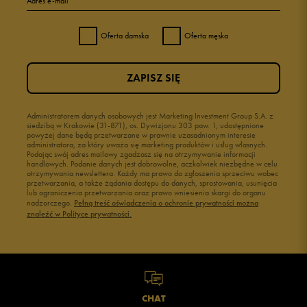
Adres e-mail
Oferta damska
Oferta męska
ZAPISZ SIĘ
Administratorem danych osobowych jest Marketing Investment Group S.A. z
siedzibą w Krakowie (31-871), os. Dywizjonu 303 paw. 1, udostępnione
powyżej dane będą przetwarzane w prawnie uzasadnionym interesie
administratora, za który uważa się marketing produktów i usług własnych.
Podając swój adres mailowy zgadzasz się na otrzymywanie informacji
handlowych. Podanie danych jest dobrowolne, aczkolwiek niezbędne w celu
otrzymywania newslettera. Każdy ma prawo do zgłoszenia sprzeciwu wobec
przetwarzania, a także żądania dostępu do danych, sprostowania, usunięcia
lub ograniczenia przetwarzania oraz prawo wniesienia skargi do organu
nadzorczego.
Pełną treść oświadczenia o ochronie prywatności można
znaleźć w Polityce prywatności.
CHAT