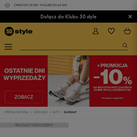
ZWROT DO 30 DNI. W KLUBIE DO 60 DNI.
×
Dołącz do Klubu 50 style
STRONA GŁÓWNA
DZIECIĘCE
BUTY
SANDAŁY
PRODUKT NIEDOSTĘPNY