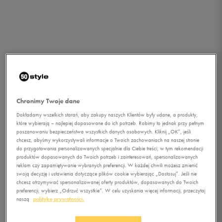
Chronimy Twoje dane
Dokładamy wszelkich starań, aby zakupy naszych Klientów były udane, a produkty,
które wybierają – najlepiej dopasowane do ich potrzeb. Robimy to jednak przy pełnym
poszanowaniu bezpieczeństwa wszystkich danych osobowych. Kliknij „OK”, jeśli
chcesz, abyśmy wykorzystywali informacje o Twoich zachowaniach na naszej stronie
do przygotowania personalizowanych specjalnie dla Ciebie treści, w tym rekomendacji
produktów dopasowanych do Twoich potrzeb i zainteresowań, spersonalizowanych
reklam czy zapamiętywanie wybranych preferencji. W każdej chwili możesz zmienić
swoją decyzję i ustawienia dotyczące plików cookie wybierając „Dostosuj”. Jeśli nie
chcesz otrzymywać spersonalizowanej oferty produktów, dopasowanych do Twoich
1/4
preferencji, wybierz „Odrzuć wszystkie”. W celu uzyskania więcej informacji, przeczytaj
naszą
politykę prywatności.