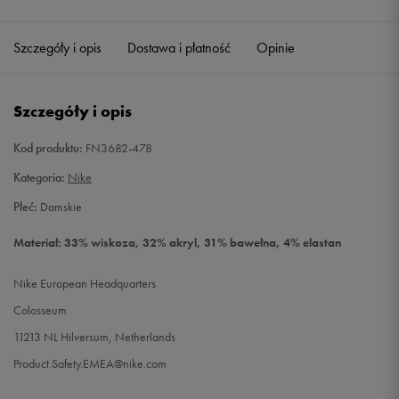
Szczegóły i opis
Dostawa i płatność
Opinie
Szczegóły i opis
Kod produktu:
FN3682-478
Kategoria:
Nike
Płeć:
Damskie
Materiał: 33% wiskoza, 32% akryl, 31% bawełna, 4% elastan
Nike European Headquarters
Colosseum
11213 NL Hilversum, Netherlands
Product.Safety.EMEA@nike.com