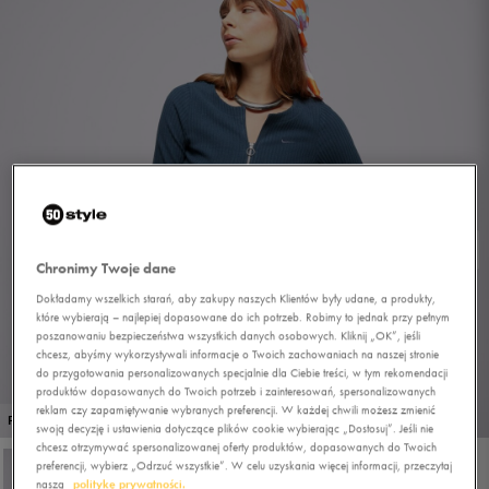
Chronimy Twoje dane
Dokładamy wszelkich starań, aby zakupy naszych Klientów były udane, a produkty,
które wybierają – najlepiej dopasowane do ich potrzeb. Robimy to jednak przy pełnym
poszanowaniu bezpieczeństwa wszystkich danych osobowych. Kliknij „OK”, jeśli
chcesz, abyśmy wykorzystywali informacje o Twoich zachowaniach na naszej stronie
do przygotowania personalizowanych specjalnie dla Ciebie treści, w tym rekomendacji
produktów dopasowanych do Twoich potrzeb i zainteresowań, spersonalizowanych
reklam czy zapamiętywanie wybranych preferencji. W każdej chwili możesz zmienić
1/4
PROMO: DO -30%
swoją decyzję i ustawienia dotyczące plików cookie wybierając „Dostosuj”. Jeśli nie
chcesz otrzymywać spersonalizowanej oferty produktów, dopasowanych do Twoich
preferencji, wybierz „Odrzuć wszystkie”. W celu uzyskania więcej informacji, przeczytaj
naszą
politykę prywatności.