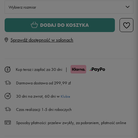
Wybierz rozmiar
XS
DODAJ DO KOSZYKA
Sprawdź dostępność w salonach
S
M
Kup teraz i zapłać za 30 dni
|
L
Darmowa dostawa od 299,99 zł
30 dni na zwrot, 60 dni w
Klubie
Czas realizacji 1-5 dni roboczych
Sposoby płatności:
przelew zwykły, za pobraniem, płatność online