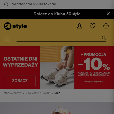
ZWROT DO 30 DNI. W KLUBIE DO 60 DNI.
×
Dołącz do Klubu 50 style
STRONA GŁÓWNA
DAMSKIE
MARKI
NIKE