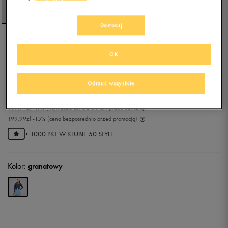
Dostosuj
NIKE SWETER W NSW NK
OK
CHLL KNT RIB FZ CRDGN
0.0
(
0
)
Odrzuć wszystkie
169,99
zł
z Vat
189,99
zł
-11%
(najniższa cena z 30 dni przed obniżką)
199,99
zł
-15%
(cena bezpośrednio przed promocją)
+ 1000 PKT W
KLUBIE 50 STYLE
Kolor:
granatowy