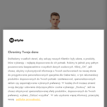
Chronimy Twoje dane
Dokładamy wszelkich starań, aby zakupy naszych Klientów były udane, a produkty,
które wybierają – najlepiej dopasowane do ich potrzeb. Robimy to jednak przy pełnym
poszanowaniu bezpieczeństwa wszystkich danych osobowych. Kliknij „OK”, jeśli
chcesz, abyśmy wykorzystywali informacje o Twoich zachowaniach na naszej stronie
do przygotowania personalizowanych specjalnie dla Ciebie treści, w tym rekomendacji
produktów dopasowanych do Twoich potrzeb i zainteresowań, spersonalizowanych
reklam czy zapamiętywanie wybranych preferencji. W każdej chwili możesz zmienić
swoją decyzję i ustawienia dotyczące plików cookie wybierając „Dostosuj”. Jeśli nie
1/5
chcesz otrzymywać spersonalizowanej oferty produktów, dopasowanych do Twoich
preferencji, wybierz „Odrzuć wszystkie”. W celu uzyskania więcej informacji, przeczytaj
naszą
politykę prywatności.