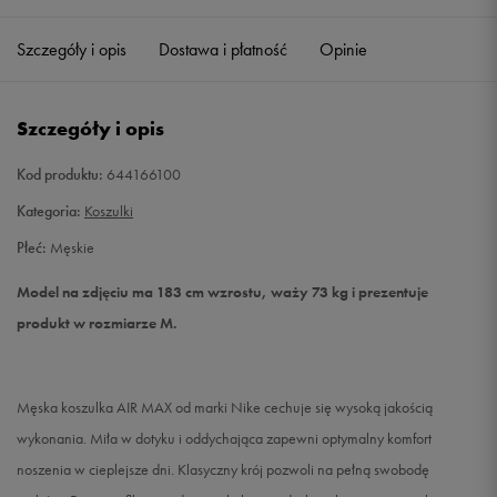
Szczegóły i opis
Dostawa i płatność
Opinie
L
Powiadom o dostępności
XL
Powiadom o dostępności
Szczegóły i opis
XXL
Powiadom o dostępności
Kod produktu:
644166100
Kategoria:
Koszulki
Płeć:
Męskie
Model na zdjęciu ma 183 cm wzrostu, waży 73 kg i prezentuje
produkt w rozmiarze M.
Męska koszulka AIR MAX od marki Nike cechuje się wysoką jakością
wykonania. Miła w dotyku i oddychająca zapewni optymalny komfort
noszenia w cieplejsze dni. Klasyczny krój pozwoli na pełną swobodę