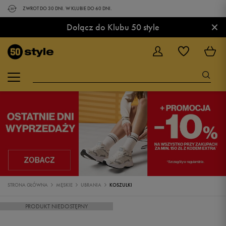
ZWROT DO 30 DNI. W KLUBIE DO 60 DNI.
×
Dołącz do Klubu 50 style
STRONA GŁÓWNA
MĘSKIE
UBRANIA
KOSZULKI
PRODUKT NIEDOSTĘPNY