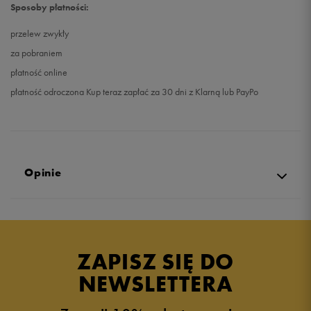
Sposoby płatności:
przelew zwykły
za pobraniem
płatność online
płatność odroczona Kup teraz zapłać za 30 dni z Klarną lub PayPo
Opinie
Produkt nie posiada recenzji
ZAPISZ SIĘ DO
NEWSLETTERA