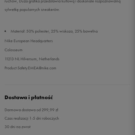
ruchów, Duża grafika przedstawia kultową i doskonale rozpoznawalną
sylwetkę popularnych sneakerów.
Materiał: 50% poliester, 25% wiskoza, 25% bawełna
Nike European Headquarters
Colosseum
11213 NL Hilversum, Netherlands
Product.Safety.EMEA@nike.com
Dostawa i płatność
Darmowa dostawa od 299,99 zł
Czas realizacji 1-5 dni roboczych
30 dni na zwrot