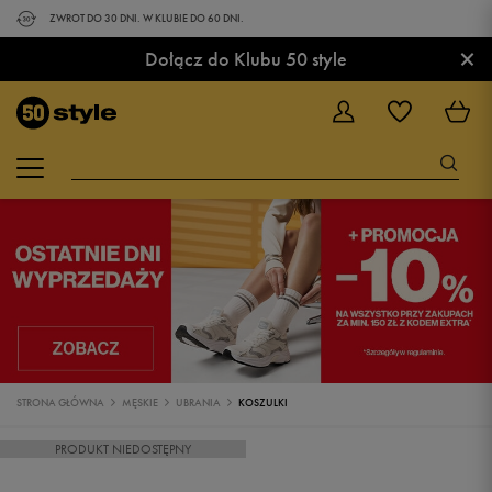
ZWROT DO 30 DNI. W KLUBIE DO 60 DNI.
×
Dołącz do Klubu 50 style
STRONA GŁÓWNA
MĘSKIE
UBRANIA
KOSZULKI
PRODUKT NIEDOSTĘPNY