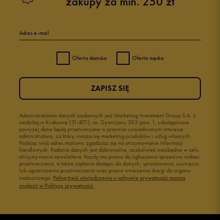
zakupy za min. 250 zł
Adres e-mail
Oferta damska
Oferta męska
ZAPISZ SIĘ
Administratorem danych osobowych jest Marketing Investment Group S.A. z
siedzibą w Krakowie (31-871), os. Dywizjonu 303 paw. 1, udostępnione
powyżej dane będą przetwarzane w prawnie uzasadnionym interesie
administratora, za który uważa się marketing produktów i usług własnych.
Podając swój adres mailowy zgadzasz się na otrzymywanie informacji
handlowych. Podanie danych jest dobrowolne, aczkolwiek niezbędne w celu
otrzymywania newslettera. Każdy ma prawo do zgłoszenia sprzeciwu wobec
przetwarzania, a także żądania dostępu do danych, sprostowania, usunięcia
lub ograniczenia przetwarzania oraz prawo wniesienia skargi do organu
nadzorczego.
Pełną treść oświadczenia o ochronie prywatności można
znaleźć w Polityce prywatności.