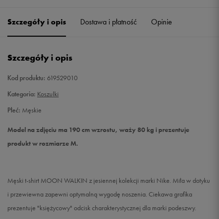
Szczegóły i opis
Dostawa i płatność
Opinie
M
Powiadom o dostępności
L
Powiadom o dostępności
Szczegóły i opis
XL
Powiadom o dostępności
Kod produktu:
619529010
Kategoria:
Koszulki
XXL
Powiadom o dostępności
Płeć:
Męskie
Model na zdjęciu ma 190 cm wzrostu, waży 80 kg i prezentuje
produkt w rozmiarze M.
Męski t-shirt MOON WALKIN z jesiennej kolekcji marki Nike. Miła w dotyku
i przewiewna zapewni optymalną wygodę noszenia. Ciekawa grafika
prezentuje "księżycowy" odcisk charakterystycznej dla marki podeszwy.