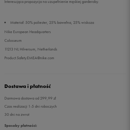
Interesująca propozycja na uzupełnienie męskiej garderoby.
Materiał: 50% poliester, 25% bawełna, 25% wiskoza
Nike European Headquarters
Colosseum
11213 NL Hilversum, Netherlands
Product.Safety.EMEA@nike.com
Dostawa i płatność
Darmowa dostawa od 299,99 zł
Czas realizacji 1-5 dni roboczych
30 dni na zwrot
Sposoby płatności: