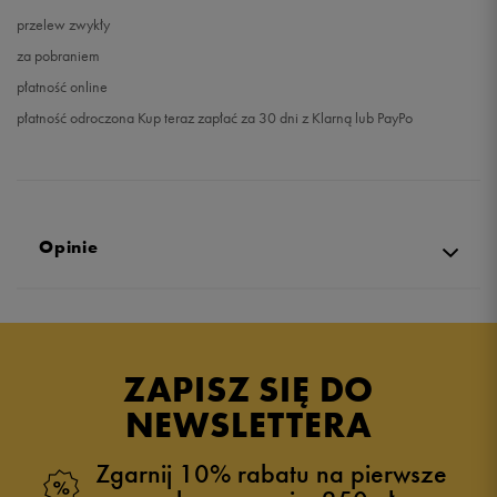
przelew zwykły
za pobraniem
płatność online
płatność odroczona Kup teraz zapłać za 30 dni z Klarną lub PayPo
Opinie
Produkt nie posiada recenzji
ZAPISZ SIĘ DO
NEWSLETTERA
Zgarnij 10% rabatu na pierwsze