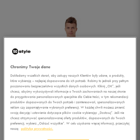
Chronimy Twoje dane
Dokładamy wszelkich starań, aby zakupy naszych Klientów były udane, a produkty,
które wybierają – najlepiej dopasowane do ich potrzeb. Robimy to jednak przy pełnym
poszanowaniu bezpieczeństwa wszystkich danych osobowych. Kliknij „OK”, jeśli
chcesz, abyśmy wykorzystywali informacje o Twoich zachowaniach na naszej stronie
do przygotowania personalizowanych specjalnie dla Ciebie treści, w tym rekomendacji
produktów dopasowanych do Twoich potrzeb i zainteresowań, spersonalizowanych
reklam czy zapamiętywanie wybranych preferencji. W każdej chwili możesz zmienić
swoją decyzję i ustawienia dotyczące plików cookie wybierając „Dostosuj”. Jeśli nie
chcesz otrzymywać spersonalizowanej oferty produktów, dopasowanych do Twoich
1/4
preferencji, wybierz „Odrzuć wszystkie”. W celu uzyskania więcej informacji, przeczytaj
naszą
politykę prywatności.