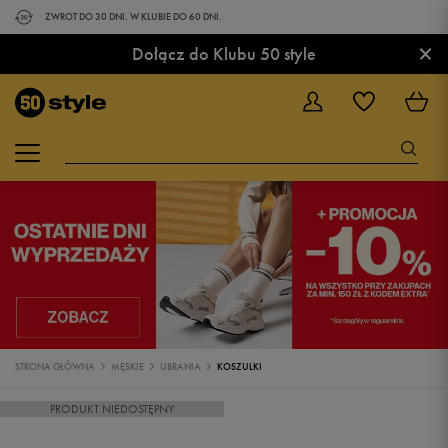
ZWROT DO 30 DNI. W KLUBIE DO 60 DNI.
×
Dołącz do Klubu 50 style
STRONA GŁÓWNA
MĘSKIE
UBRANIA
KOSZULKI
PRODUKT NIEDOSTĘPNY