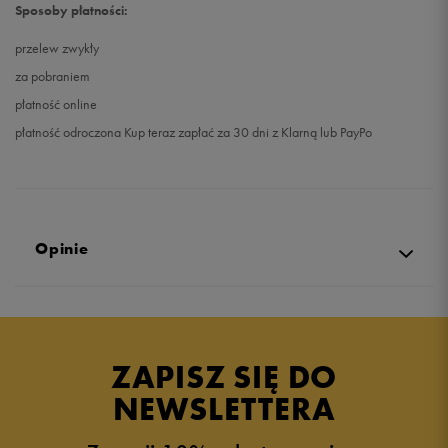
Sposoby płatności:
przelew zwykły
za pobraniem
płatność online
płatność odroczona Kup teraz zapłać za 30 dni z Klarną lub PayPo
Opinie
Produkt nie posiada recenzji
ZAPISZ SIĘ DO
NEWSLETTERA