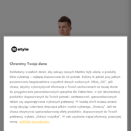
Chronimy Twoje dane
Dokładamy wszelkich starań, aby zakupy naszych Klientów były udane, a produkty,
które wybierają – najlepiej dopasowane do ich potrzeb. Robimy to jednak przy pełnym
poszanowaniu bezpieczeństwa wszystkich danych osobowych. Kliknij „OK”, jeśli
chcesz, abyśmy wykorzystywali informacje o Twoich zachowaniach na naszej stronie
do przygotowania personalizowanych specjalnie dla Ciebie treści, w tym rekomendacji
produktów dopasowanych do Twoich potrzeb i zainteresowań, spersonalizowanych
reklam czy zapamiętywanie wybranych preferencji. W każdej chwili możesz zmienić
swoją decyzję i ustawienia dotyczące plików cookie wybierając „Dostosuj”. Jeśli nie
1/4
chcesz otrzymywać spersonalizowanej oferty produktów, dopasowanych do Twoich
preferencji, wybierz „Odrzuć wszystkie”. W celu uzyskania więcej informacji, przeczytaj
naszą
politykę prywatności.