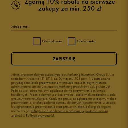
Zgarnij 10% rabatu na pierwsze
zakupy za min. 250 zł
Adres e-mail
Oferta damska
Oferta męska
ZAPISZ SIĘ
Administratorem danych osobowych jest Marketing Investment Group S.A. z
siedzibą w Krakowie (31-871), os. Dywizjonu 303 paw. 1, udostępnione
powyżej dane będą przetwarzane w prawnie uzasadnionym interesie
administratora, za który uważa się marketing produktów i usług własnych.
Podając swój adres mailowy zgadzasz się na otrzymywanie informacji
handlowych. Podanie danych jest dobrowolne, aczkolwiek niezbędne w celu
otrzymywania newslettera. Każdy ma prawo do zgłoszenia sprzeciwu wobec
przetwarzania, a także żądania dostępu do danych, sprostowania, usunięcia
lub ograniczenia przetwarzania oraz prawo wniesienia skargi do organu
nadzorczego.
Pełną treść oświadczenia o ochronie prywatności można
znaleźć w Polityce prywatności.