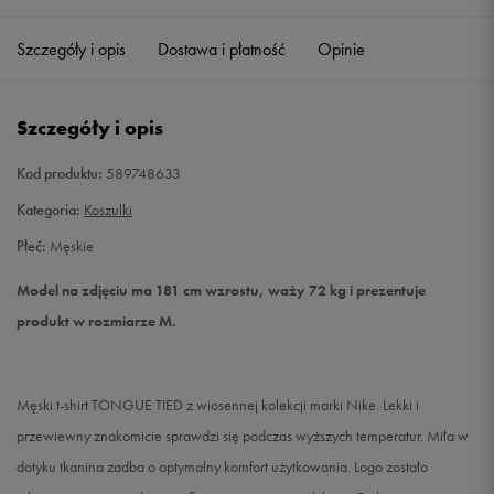
Szczegóły i opis
Dostawa i płatność
Opinie
S
Powiadom o dostępności
M
Powiadom o dostępności
Szczegóły i opis
L
Powiadom o dostępności
Kod produktu:
589748633
Kategoria:
Koszulki
XL
Powiadom o dostępności
Płeć:
Męskie
XXL
Powiadom o dostępności
Model na zdjęciu ma 181 cm wzrostu, waży 72 kg i prezentuje
produkt w rozmiarze M.
Męski t-shirt TONGUE TIED z wiosennej kolekcji marki Nike. Lekki i
przewiewny znakomicie sprawdzi się podczas wyższych temperatur. Miła w
dotyku tkanina zadba o optymalny komfort użytkowania. Logo zostało