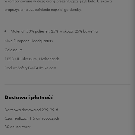
wkomponowane w dużą grafię prezentującą język buta. Ciekawa
propozycja na uzupełnienie męskiej garderoby.
Materiał: 50% poliester, 25% wiskoza, 25% bawełna
Nike European Headquarters
Colosseum
11213 NL Hilversum, Netherlands
Product.Safety.EMEA@nike.com
Dostawa i płatność
Darmowa dostawa od 299,99 zł
Czas realizacji 1-5 dni roboczych
30 dni na zwrot