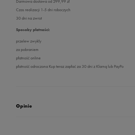
Darmowa dostawa od 299,99 zł
Czas realizacji 1-5 dni roboczych
30 dni na zwrot
Sposoby płatności:
przelew zwykły
za pobraniem
płatność online
płatność odroczona Kup teraz zapłać za 30 dni z Klarną lub PayPo
Opinie
Produkt nie posia