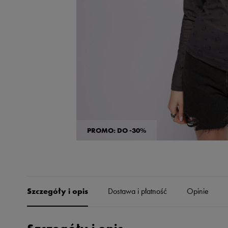
Skechers
Timberland
Umbro
Under Armour
Up8
U.S. Polo ASSN.
Vans
PROMO: DO -30%
Szczegóły i opis
Dostawa i płatność
Opinie