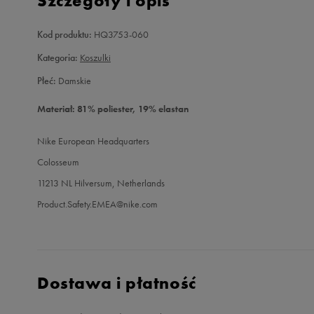
Szczegóły i opis
Kod produktu:
HQ3753-060
Kategoria:
Koszulki
Płeć:
Damskie
Materiał: 81% poliester, 19% elastan
Nike European Headquarters
Colosseum
11213 NL Hilversum, Netherlands
Product.Safety.EMEA@nike.com
Dostawa i płatność