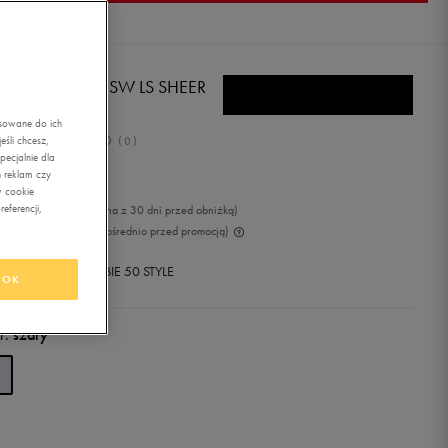
E T-SHIRT W NSW LS SHEER
P SW
asowane do ich
0.0
śli chcesz,
(
0
)
ecjalnie dla
4,99
zł
z Vat
 reklam czy
w cookie
eferencji,
49
zł
-5%
(najniższa cena z 30 dni przed obniżką)
99
zł
-30%
(cena bezpośrednio przed promocją)
+ 750 PKT W
KLUBIE 50 STYLE
OK
r:
szary