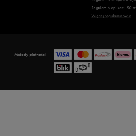
Regulamin aplikacji 50 st
Więcej regulaminów >
Metody płatności