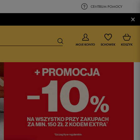
CENTRUM POMOCY
×
MOJE KONTO
SCHOWEK
KOSZYK
BUTY DLA CHŁOPCA
BUTY DLA DZIEWCZYNKI
0-4 lat
0-4 lat
4-8 lat
4-8 lat
9-16 lat
9-16 lat