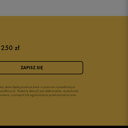
 250 zł
ZAPISZ SIĘ
wyżej dane będą przetwarzane w prawnie uzasadnionym
i handlowych. Podanie danych jest dobrowolne, aczkolwiek
owania, usunięcia lub ograniczenia przetwarzania oraz