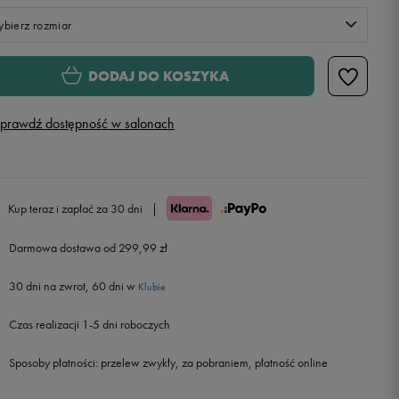
bierz rozmiar
XS
DODAJ DO KOSZYKA
S
prawdź dostępność w salonach
M
L
Kup teraz i zapłać za 30 dni
|
Darmowa dostawa od 299,99 zł
30 dni na zwrot, 60 dni w
Klubie
Czas realizacji 1-5 dni roboczych
Sposoby płatności:
przelew zwykły, za pobraniem, płatność online