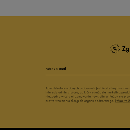
Zg
Adres e-mail
Administratorem danych osobowych jest Marketing Investme
interesie administratora, za który uważa się marketing pro
niezbędne w celu otrzymywania newslettera. Każdy ma prawo
prawo wniesienia skargi do organu nadzorczego.
Pełną treś