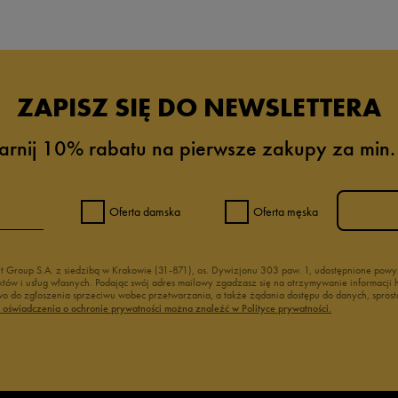
ZAPISZ SIĘ DO NEWSLETTERA
arnij 10% rabatu na pierwsze zakupy za min.
Oferta damska
Oferta męska
nt Group S.A. z siedzibą w Krakowie (31-871), os. Dywizjonu 303 paw. 1, udostępnione po
duktów i usług własnych. Podając swój adres mailowy zgadzasz się na otrzymywanie informacj
 do zgłoszenia sprzeciwu wobec przetwarzania, a także żądania dostępu do danych, sprost
ć oświadczenia o ochronie prywatności można znaleźć w Polityce prywatności.