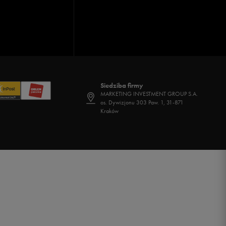
Siedziba firmy
MARKETING INVESTMENT GROUP S.A.
os. Dywizjonu 303 Paw. 1, 31-871
Kraków